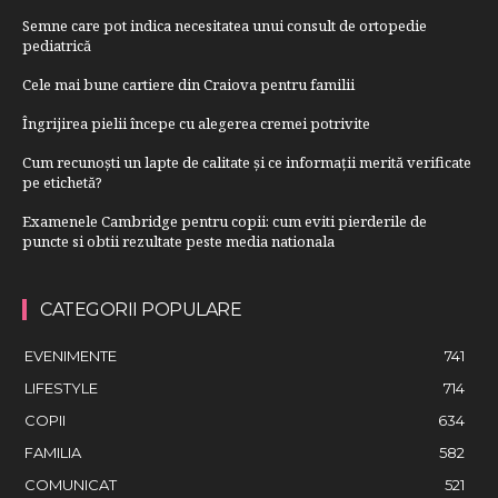
Semne care pot indica necesitatea unui consult de ortopedie
pediatrică
Cele mai bune cartiere din Craiova pentru familii
Îngrijirea pielii începe cu alegerea cremei potrivite
Cum recunoști un lapte de calitate și ce informații merită verificate
pe etichetă?
Examenele Cambridge pentru copii: cum eviti pierderile de
puncte si obtii rezultate peste media nationala
CATEGORII POPULARE
EVENIMENTE
741
LIFESTYLE
714
COPII
634
FAMILIA
582
COMUNICAT
521