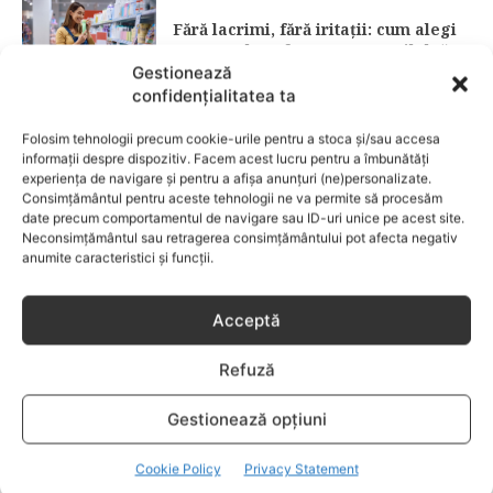
Fără lacrimi, fără iritații: cum alegi
șamponul perfect pentru copilul tău
Gestionează
confidențialitatea ta
CATEGORII POPULARE
Folosim tehnologii precum cookie-urile pentru a stoca și/sau accesa
EVENIMENTE
741
informații despre dispozitiv. Facem acest lucru pentru a îmbunătăți
LIFESTYLE
714
experiența de navigare și pentru a afișa anunțuri (ne)personalizate.
Consimțământul pentru aceste tehnologii ne va permite să procesăm
COPII
634
date precum comportamentul de navigare sau ID-uri unice pe acest site.
Neconsimțământul sau retragerea consimțământului pot afecta negativ
FAMILIA
582
anumite caracteristici și funcții.
COMUNICAT
521
BEBELUSI
436
Acceptă
SANATATE COPII
424
Refuză
DEZVOLTAREA COPILULUI
379
COMPORTAMENT
294
Gestionează opțiuni
RETETE
259
Cookie Policy
Privacy Statement