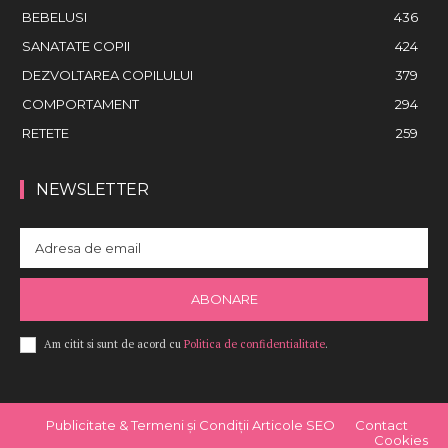
BEBELUSI
436
SANATATE COPII
424
DEZVOLTAREA COPILULUI
379
COMPORTAMENT
294
RETETE
259
NEWSLETTER
ABONARE
Am citit si sunt de acord cu
Politica de confidentialitate
.
Publicitate & Termeni și Condiții Articole SEO
Contact
Cookies