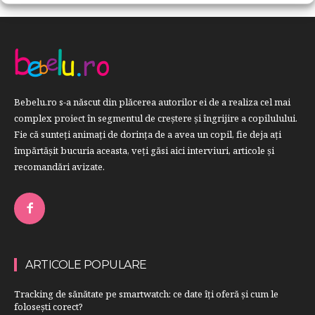
Bebelu.ro s-a născut din plăcerea autorilor ei de a realiza cel mai
complex proiect în segmentul de creştere şi îngrijire a copilulului.
Fie că sunteţi animaţi de dorinţa de a avea un copil, fie deja aţi
împărtăşit bucuria aceasta, veți găsi aici interviuri, articole şi
recomandări avizate.
ARTICOLE POPULARE
Tracking de sănătate pe smartwatch: ce date îți oferă și cum le
folosești corect?