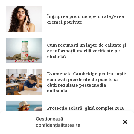
Îngrijirea pielii începe cu alegerea
cremei potrivite
Cum recunoști un lapte de calitate și
ce informații merită verificate pe
etichetă?
Examenele Cambridge pentru copii:
cum eviti pierderile de puncte si
obtii rezultate peste media
nationala
Protecție solară: ghid complet 2026
pentru alegerea corectă a SPF-ului
Gestionează
(15 vs. 30 vs. 50)
confidențialitatea ta