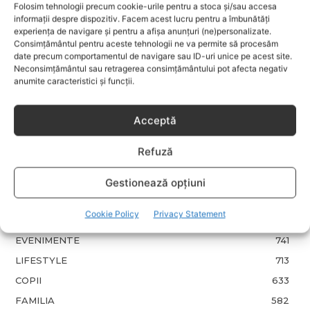
Folosim tehnologii precum cookie-urile pentru a stoca și/sau accesa
informații despre dispozitiv. Facem acest lucru pentru a îmbunătăți
Fără lacrimi, fără iritații: cum alegi
experiența de navigare și pentru a afișa anunțuri (ne)personalizate.
șamponul perfect pentru copilul tău
Consimțământul pentru aceste tehnologii ne va permite să procesăm
date precum comportamentul de navigare sau ID-uri unice pe acest site.
Neconsimțământul sau retragerea consimțământului pot afecta negativ
anumite caracteristici și funcții.
3 îndulcitori naturali care fac
deserturile mai sănătoase
Acceptă
Refuză
Garderoba de primăvară pentru
copii: ce păstrezi și ce donezi
Gestionează opțiuni
CATEGORII POPULARE
Cookie Policy
Privacy Statement
EVENIMENTE
741
LIFESTYLE
713
COPII
633
FAMILIA
582