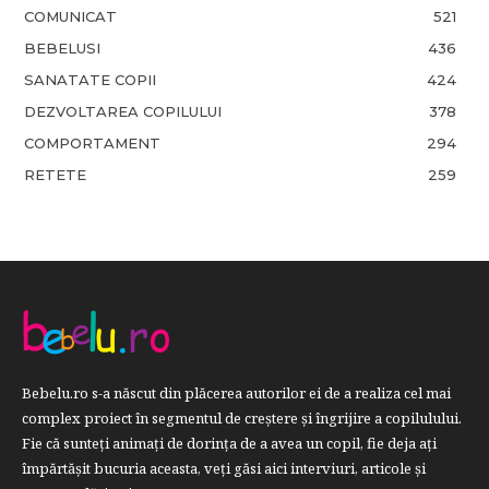
COMUNICAT
521
BEBELUSI
436
SANATATE COPII
424
DEZVOLTAREA COPILULUI
378
COMPORTAMENT
294
RETETE
259
Bebelu.ro s-a născut din plăcerea autorilor ei de a realiza cel mai
complex proiect în segmentul de creştere şi îngrijire a copilulului.
Fie că sunteţi animaţi de dorinţa de a avea un copil, fie deja aţi
împărtăşit bucuria aceasta, veți găsi aici interviuri, articole şi