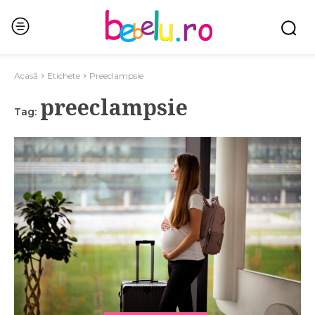
Acasă
Etichete
Preeclampsie
preeclampsie
Tag: