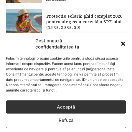
Protecție solară: ghid complet 2026
pentru alegerea corectă a SPF-ului
(15 vs. 30 vs. 50)
Gestionează
confidențialitatea ta
Fără lacrimi, fără iritații: cum alegi
șamponul perfect pentru copilul tău
Folosim tehnologii precum cookie-urile pentru a stoca și/sau accesa
informații despre dispozitiv. Facem acest lucru pentru a îmbunătăți
CATEGORII POPULARE
experiența de navigare și pentru a afișa anunțuri (ne)personalizate.
Consimțământul pentru aceste tehnologii ne va permite să procesăm
date precum comportamentul de navigare sau ID-uri unice pe acest site.
EVENIMENTE
741
Neconsimțământul sau retragerea consimțământului pot afecta negativ
LIFESTYLE
714
anumite caracteristici și funcții.
COPII
634
Acceptă
FAMILIA
582
COMUNICAT
521
Refuză
BEBELUSI
436