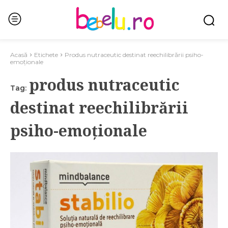
Acasă
Etichete
Produs nutraceutic destinat reechilibrării psiho-
emoționale
produs nutraceutic
Tag:
destinat reechilibrării
psiho-emoționale