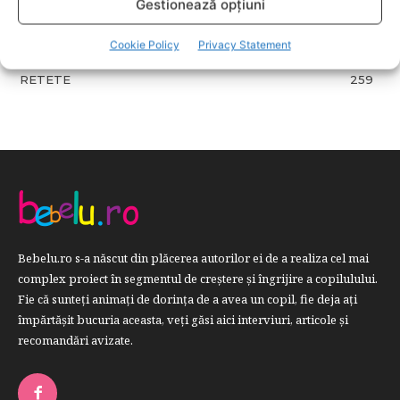
SANATATE COPII
424
Gestionează opțiuni
DEZVOLTAREA COPILULUI
379
Cookie Policy
Privacy Statement
COMPORTAMENT
294
RETETE
259
Bebelu.ro s-a născut din plăcerea autorilor ei de a realiza cel mai
complex proiect în segmentul de creştere şi îngrijire a copilulului.
Fie că sunteţi animaţi de dorinţa de a avea un copil, fie deja aţi
împărtăşit bucuria aceasta, veți găsi aici interviuri, articole şi
recomandări avizate.