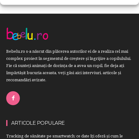
Bebelu.ro s-a născut din plăcerea autorilor ei de a realiza cel mai
complex proiect în segmentul de creştere şi îngrijire a copilulului.
Fie că sunteţi animaţi de dorinţa de a avea un copil, fie deja aţi
împărtăşit bucuria aceasta, veți găsi aici interviuri, articole şi
recomandări avizate.
ARTICOLE POPULARE
Tracking de sănătate pe smartwatch: ce date îți oferă și cum le