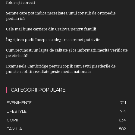
folosești corect?
Semne care pot indica necesitatea unui consult de ortopedie
pediatrică
Cele mai bune cartiere din Craiova pentru familii
Îngrijirea pielii începe cu alegerea cremei potrivite
Cum recunoști un lapte de calitate și ce informații merită verificate
pe etichetă?
Examenele Cambridge pentru copii: cum eviti pierderile de
puncte si obtii rezultate peste media nationala
CATEGORII POPULARE
EVENIMENTE
741
LIFESTYLE
714
COPII
634
FAMILIA
582