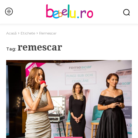
Acasă
Etichete
Remescar
remescar
Tag: