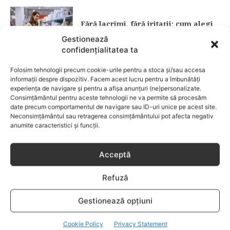
Fără lacrimi, fără iritații: cum alegi
șamponul perfect pentru copilul tău
Gestionează
confidențialitatea ta
CATEGORII POPULARE
Folosim tehnologii precum cookie-urile pentru a stoca și/sau accesa
EVENIMENTE
741
informații despre dispozitiv. Facem acest lucru pentru a îmbunătăți
experiența de navigare și pentru a afișa anunțuri (ne)personalizate.
LIFESTYLE
714
Consimțământul pentru aceste tehnologii ne va permite să procesăm
date precum comportamentul de navigare sau ID-uri unice pe acest site.
COPII
634
Neconsimțământul sau retragerea consimțământului pot afecta negativ
FAMILIA
582
anumite caracteristici și funcții.
COMUNICAT
521
BEBELUSI
436
Acceptă
SANATATE COPII
424
Refuză
DEZVOLTAREA COPILULUI
379
COMPORTAMENT
294
Gestionează opțiuni
RETETE
259
Cookie Policy
Privacy Statement