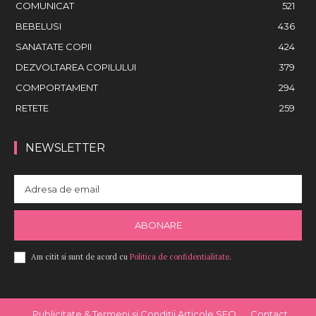
COMUNICAT
521
BEBELUSI
436
SANATATE COPII
424
DEZVOLTAREA COPILULUI
379
COMPORTAMENT
294
RETETE
259
NEWSLETTER
ABONARE
Am citit si sunt de acord cu
Politica de confidentialitate
.
Publicitate & Termeni și Condiții Articole SEO
Contact