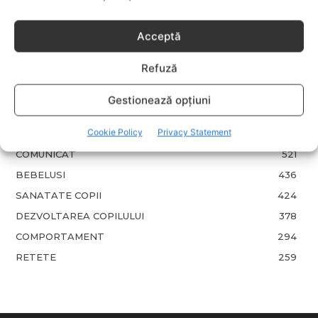
copii: ce păstrezi și ce donezi
Acceptă
CATEGORII POPULARE
Refuză
EVENIMENTE
741
LIFESTYLE
713
Gestionează opțiuni
COPII
633
Cookie Policy
Privacy Statement
FAMILIA
582
COMUNICAT
521
BEBELUSI
436
SANATATE COPII
424
DEZVOLTAREA COPILULUI
378
COMPORTAMENT
294
RETETE
259