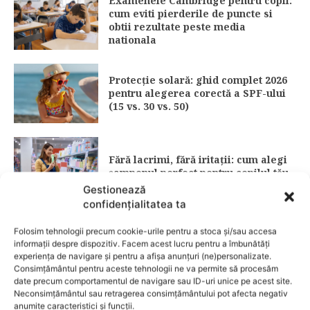
Examenele Cambridge pentru copii:
cum eviti pierderile de puncte si
obtii rezultate peste media
nationala
Protecție solară: ghid complet 2026
pentru alegerea corectă a SPF-ului
(15 vs. 30 vs. 50)
Fără lacrimi, fără iritații: cum alegi
șamponul perfect pentru copilul tău
Gestionează
confidențialitatea ta
Folosim tehnologii precum cookie-urile pentru a stoca și/sau accesa
3 îndulcitori naturali care fac
informații despre dispozitiv. Facem acest lucru pentru a îmbunătăți
deserturile mai sănătoase
experiența de navigare și pentru a afișa anunțuri (ne)personalizate.
Consimțământul pentru aceste tehnologii ne va permite să procesăm
date precum comportamentul de navigare sau ID-uri unice pe acest site.
Neconsimțământul sau retragerea consimțământului pot afecta negativ
Garderoba de primăvară pentru
anumite caracteristici și funcții.