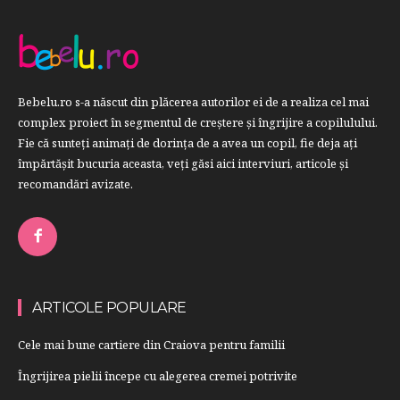
Bebelu.ro s-a născut din plăcerea autorilor ei de a realiza cel mai
complex proiect în segmentul de creştere şi îngrijire a copilulului.
Fie că sunteţi animaţi de dorinţa de a avea un copil, fie deja aţi
împărtăşit bucuria aceasta, veți găsi aici interviuri, articole şi
recomandări avizate.
ARTICOLE POPULARE
Cele mai bune cartiere din Craiova pentru familii
Îngrijirea pielii începe cu alegerea cremei potrivite