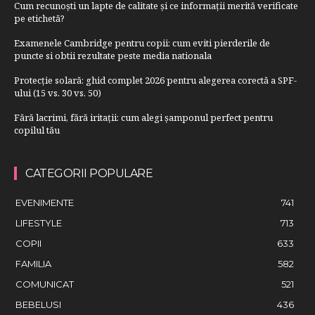
Cum recunoști un lapte de calitate și ce informații merită verificate
pe etichetă?
Examenele Cambridge pentru copii: cum eviti pierderile de
puncte si obtii rezultate peste media nationala
Protecție solară: ghid complet 2026 pentru alegerea corectă a SPF-
ului (15 vs. 30 vs. 50)
Fără lacrimi, fără iritații: cum alegi șamponul perfect pentru
copilul tău
CATEGORII POPULARE
EVENIMENTE
741
LIFESTYLE
713
COPII
633
FAMILIA
582
COMUNICAT
521
BEBELUSI
436