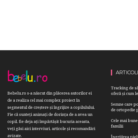
ARTICOL
Tracking de să
Bebelu.ro s-a născut din plăcerea autorilor ei
oferă și cum le
de a realiza cel mai complex proiect în
Semne care pot
segmentul de creştere şi îngrijire a copilulului.
de ortopedie p
Fie că sunteţi animaţi de dorinţa de a avea un
Cele mai bune 
copil, fie deja aţi împărtăşit bucuria aceasta,
familii
veți găsi aici interviuri, articole şi recomandări
avizate.
Îngrijirea pie