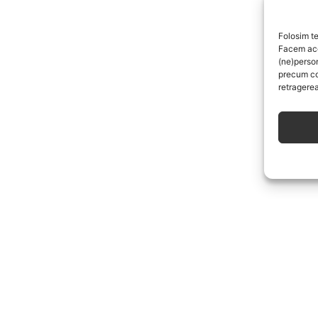
Folosim te
Facem aces
(ne)perso
precum co
retragerea