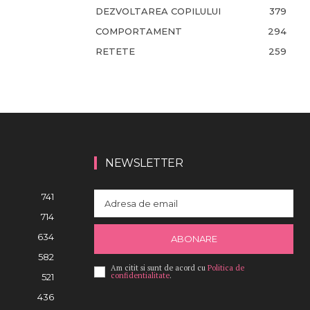
DEZVOLTAREA COPILULUI
379
COMPORTAMENT
294
RETETE
259
NEWSLETTER
741
714
634
ABONARE
582
Am citit si sunt de acord cu
Politica de
confidentialitate
.
521
436