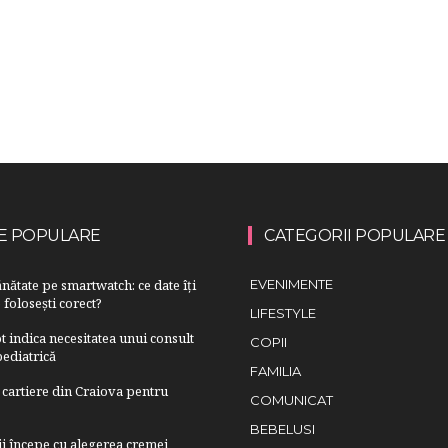
E POPULARE
CATEGORII POPULARE
nătate pe smartwatch: ce date îți
EVENIMENTE
 folosești corect?
LIFESTYLE
 indica necesitatea unui consult
COPII
ediatrică
FAMILIA
cartiere din Craiova pentru
COMUNICAT
BEBELUSI
lii începe cu alegerea cremei