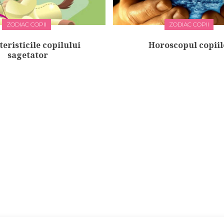
ZODIAC COPII
ZODIAC COPII
eristicile copilului
Horoscopul copiil
sagetator