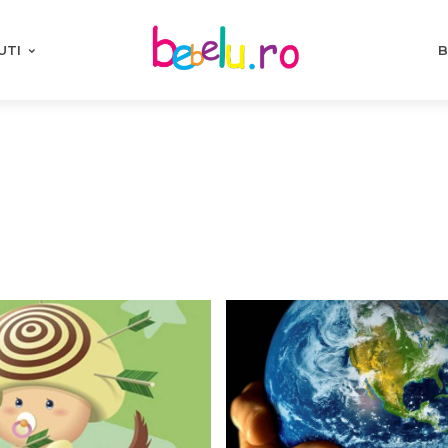
UTI
B