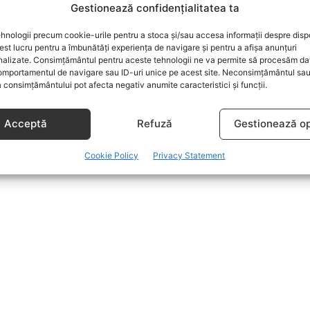
Gestionează confidențialitatea ta
hnologii precum cookie-urile pentru a stoca și/sau accesa informații despre dispo
t lucru pentru a îmbunătăți experiența de navigare și pentru a afișa anunțuri
nalizate. Consimțământul pentru aceste tehnologii ne va permite să procesăm da
mportamentul de navigare sau ID-uri unice pe acest site. Neconsimțământul sa
 consimțământului pot afecta negativ anumite caracteristici și funcții.
Acceptă
Refuză
Gestionează op
Cookie Policy
Privacy Statement