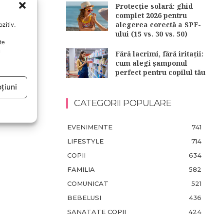
Protecție solară: ghid
complet 2026 pentru
alegerea corectă a SPF-
zitiv.
ului (15 vs. 30 vs. 50)
te
u
Fără lacrimi, fără iritații:
cum alegi șamponul
perfect pentru copilul tău
țiuni
CATEGORII POPULARE
EVENIMENTE
741
LIFESTYLE
714
COPII
634
FAMILIA
582
COMUNICAT
521
BEBELUSI
436
SANATATE COPII
424