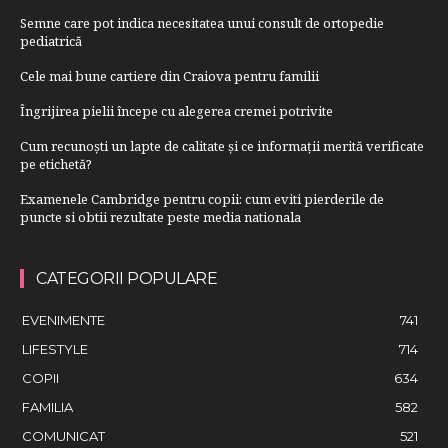
Semne care pot indica necesitatea unui consult de ortopedie
pediatrică
Cele mai bune cartiere din Craiova pentru familii
Îngrijirea pielii începe cu alegerea cremei potrivite
Cum recunoști un lapte de calitate și ce informații merită verificate
pe etichetă?
Examenele Cambridge pentru copii: cum eviti pierderile de
puncte si obtii rezultate peste media nationala
CATEGORII POPULARE
EVENIMENTE
741
LIFESTYLE
714
COPII
634
FAMILIA
582
COMUNICAT
521