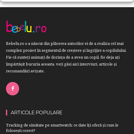
Bebelu.ro s-a născut din plăcerea autorilor ei de a realiza cel mai
complex proiect în segmentul de creştere şi îngrijire a copilulului.
Fie că sunteţi animaţi de dorinţa de a avea un copil, fie deja aţi
împărtăşit bucuria aceasta, veți găsi aici interviuri, articole şi
recomandări avizate.
ARTICOLE POPULARE
Tracking de sănătate pe smartwatch: ce date îți oferă și cum le
folosești corect?