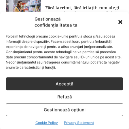
Fără lacrimi, fără iritații: cum alegi
șamponul perfect pentru copilul tău
Gestionează
confidențialitatea ta
CATEGORII POPULARE
Folosim tehnologii precum cookie-urile pentru a stoca și/sau accesa
EVENIMENTE
741
informații despre dispozitiv. Facem acest lucru pentru a îmbunătăți
LIFESTYLE
714
experiența de navigare și pentru a afișa anunțuri (ne)personalizate.
Consimțământul pentru aceste tehnologii ne va permite să procesăm
COPII
634
date precum comportamentul de navigare sau ID-uri unice pe acest site.
Neconsimțământul sau retragerea consimțământului pot afecta negativ
FAMILIA
582
anumite caracteristici și funcții.
COMUNICAT
521
BEBELUSI
436
Acceptă
SANATATE COPII
424
Refuză
DEZVOLTAREA COPILULUI
379
COMPORTAMENT
294
Gestionează opțiuni
RETETE
259
Cookie Policy
Privacy Statement