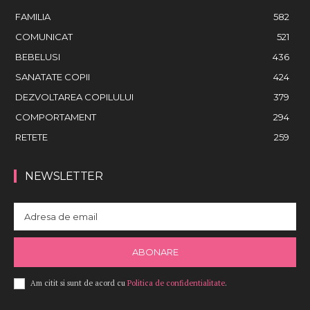
FAMILIA
582
COMUNICAT
521
BEBELUSI
436
SANATATE COPII
424
DEZVOLTAREA COPILULUI
379
COMPORTAMENT
294
RETETE
259
NEWSLETTER
ABONARE
Am citit si sunt de acord cu
Politica de confidentialitate
.