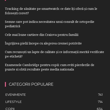
Tracking de sănătate pe smartwatch: ce date îți oferă și cum le
folosești corect?
Semne care pot indica necesitatea unui consult de ortopedie
pediatrică
Cele mai bune cartiere din Craiova pentru familii
Îngrijirea pielii începe cu alegerea cremei potrivite
Cum recunoști un lapte de calitate și ce informații merită verificate
pe etichetă?
Examenele Cambridge pentru copii: cum eviti pierderile de
puncte si obtii rezultate peste media nationala
CATEGORII POPULARE
EVENIMENTE
741
LIFESTYLE
714
COPII
634