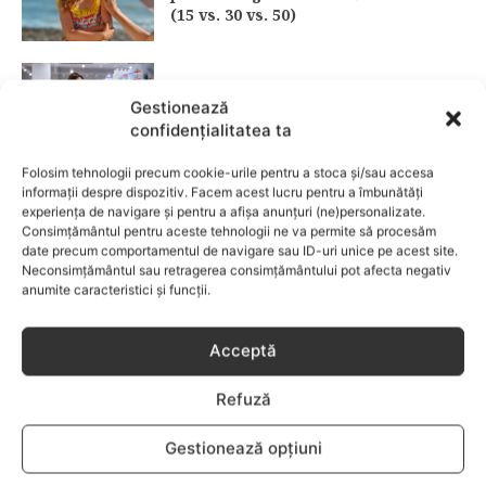
(15 vs. 30 vs. 50)
Fără lacrimi, fără iritații: cum alegi
Gestionează
șamponul perfect pentru copilul tău
confidențialitatea ta
CATEGORII POPULARE
Folosim tehnologii precum cookie-urile pentru a stoca și/sau accesa
informații despre dispozitiv. Facem acest lucru pentru a îmbunătăți
experiența de navigare și pentru a afișa anunțuri (ne)personalizate.
EVENIMENTE
741
Consimțământul pentru aceste tehnologii ne va permite să procesăm
LIFESTYLE
714
date precum comportamentul de navigare sau ID-uri unice pe acest site.
Neconsimțământul sau retragerea consimțământului pot afecta negativ
COPII
634
anumite caracteristici și funcții.
FAMILIA
582
COMUNICAT
521
Acceptă
BEBELUSI
436
Refuză
SANATATE COPII
424
DEZVOLTAREA COPILULUI
379
Gestionează opțiuni
COMPORTAMENT
294