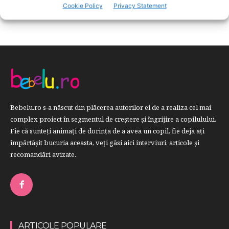
RETETE
259
Cookie Policy
Privacy Statement
Bebelu.ro s-a născut din plăcerea autorilor ei de a realiza cel mai
complex proiect în segmentul de creştere şi îngrijire a copilulului.
Fie că sunteţi animaţi de dorinţa de a avea un copil, fie deja aţi
împărtăşit bucuria aceasta, veți găsi aici interviuri, articole şi
recomandări avizate.
ARTICOLE POPULARE