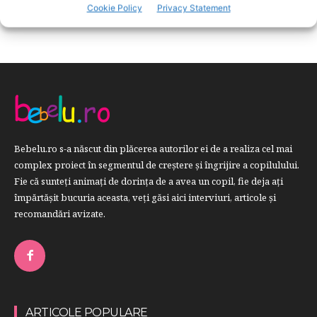
RETETE
259
Cookie Policy
Privacy Statement
Bebelu.ro s-a născut din plăcerea autorilor ei de a realiza cel mai
complex proiect în segmentul de creştere şi îngrijire a copilulului.
Fie că sunteţi animaţi de dorinţa de a avea un copil, fie deja aţi
împărtăşit bucuria aceasta, veți găsi aici interviuri, articole şi
recomandări avizate.
ARTICOLE POPULARE