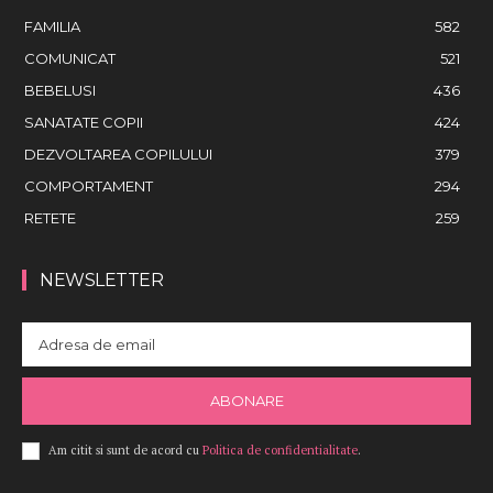
FAMILIA
582
COMUNICAT
521
BEBELUSI
436
SANATATE COPII
424
DEZVOLTAREA COPILULUI
379
COMPORTAMENT
294
RETETE
259
NEWSLETTER
ABONARE
Am citit si sunt de acord cu
Politica de confidentialitate
.