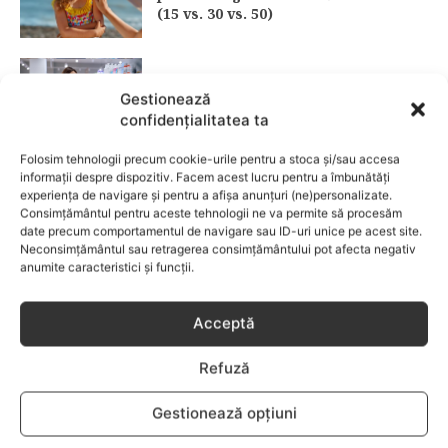
(15 vs. 30 vs. 50)
Fără lacrimi, fără iritații: cum alegi
Gestionează
șamponul perfect pentru copilul tău
confidențialitatea ta
CATEGORII POPULARE
Folosim tehnologii precum cookie-urile pentru a stoca și/sau accesa
informații despre dispozitiv. Facem acest lucru pentru a îmbunătăți
experiența de navigare și pentru a afișa anunțuri (ne)personalizate.
EVENIMENTE
741
Consimțământul pentru aceste tehnologii ne va permite să procesăm
LIFESTYLE
714
date precum comportamentul de navigare sau ID-uri unice pe acest site.
Neconsimțământul sau retragerea consimțământului pot afecta negativ
COPII
634
anumite caracteristici și funcții.
FAMILIA
582
COMUNICAT
521
Acceptă
BEBELUSI
436
Refuză
SANATATE COPII
424
DEZVOLTAREA COPILULUI
379
Gestionează opțiuni
COMPORTAMENT
294