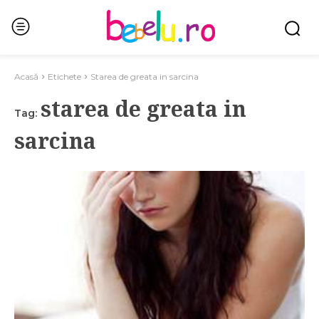
Acasă
Etichete
Starea de greata in sarcina
starea de greata in
Tag:
sarcina