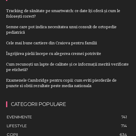
Tracking de sănătate pe smartwatch: ce date îți oferă și cum le
folosești corect?
Semne care pot indica necesitatea unui consult de ortopedie
pediatrică
Cele mai bune cartiere din Craiova pentru familii
Îngrijirea pielii începe cu alegerea cremei potrivite
Cum recunoști un lapte de calitate și ce informații merită verificate
pe etichetă?
Examenele Cambridge pentru copii: cum eviti pierderile de
puncte si obtii rezultate peste media nationala
CATEGORII POPULARE
EVENIMENTE
741
LIFESTYLE
714
COPII
634