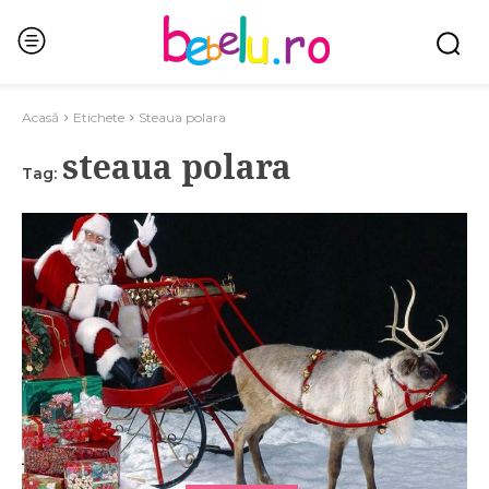
Acasă
Etichete
Steaua polara
steaua polara
Tag: