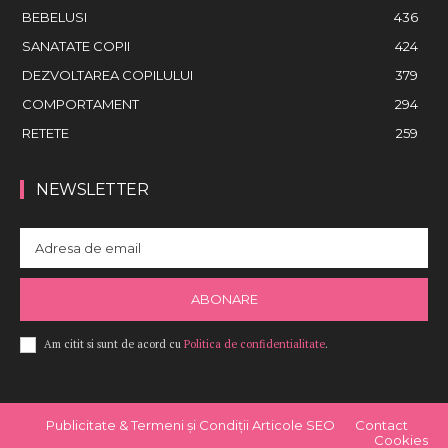
BEBELUSI
436
SANATATE COPII
424
DEZVOLTAREA COPILULUI
379
COMPORTAMENT
294
RETETE
259
NEWSLETTER
ABONARE
Am citit si sunt de acord cu
Politica de confidentialitate
.
Publicitate & Termeni și Condiții Articole SEO
Contact
Cookies