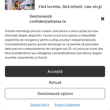
Fără lacrimi, fără iritații: cum alegi
șamponul perfect pentru copilul tău
Gestionează
confidențialitatea ta
CATEGORII POPULARE
Folosim tehnologii precum cookie-urile pentru a stoca și/sau accesa
EVENIMENTE
741
informații despre dispozitiv. Facem acest lucru pentru a îmbunătăți
LIFESTYLE
714
experiența de navigare și pentru a afișa anunțuri (ne)personalizate.
Consimțământul pentru aceste tehnologii ne va permite să procesăm
COPII
634
date precum comportamentul de navigare sau ID-uri unice pe acest site.
Neconsimțământul sau retragerea consimțământului pot afecta negativ
FAMILIA
582
anumite caracteristici și funcții.
COMUNICAT
521
BEBELUSI
436
Acceptă
SANATATE COPII
424
Refuză
DEZVOLTAREA COPILULUI
379
COMPORTAMENT
294
Gestionează opțiuni
RETETE
259
Cookie Policy
Privacy Statement