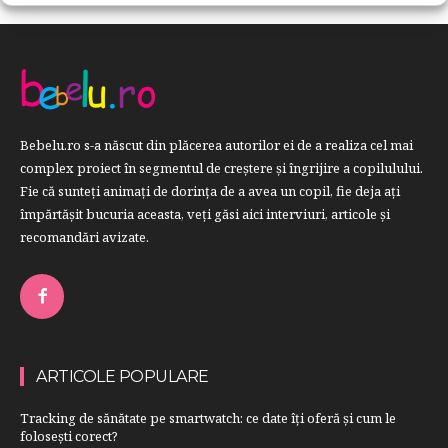
Bebelu.ro s-a născut din plăcerea autorilor ei de a realiza cel mai
complex proiect în segmentul de creştere şi îngrijire a copilulului.
Fie că sunteţi animaţi de dorinţa de a avea un copil, fie deja aţi
împărtăşit bucuria aceasta, veți găsi aici interviuri, articole şi
recomandări avizate.
ARTICOLE POPULARE
Tracking de sănătate pe smartwatch: ce date îți oferă și cum le
folosești corect?