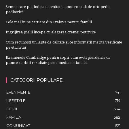
Semne care pot indica necesitatea unui consult de ortopedie
pediatrică
Cele mai bune cartiere din Craiova pentru familii
Îngrijirea pielii începe cu alegerea cremei potrivite
Cum recunoști un lapte de calitate și ce informații merită verificate
pe etichetă?
Examenele Cambridge pentru copii: cum eviti pierderile de
puncte si obtii rezultate peste media nationala
CATEGORII POPULARE
EVENIMENTE
741
LIFESTYLE
714
COPII
634
FAMILIA
582
COMUNICAT
521