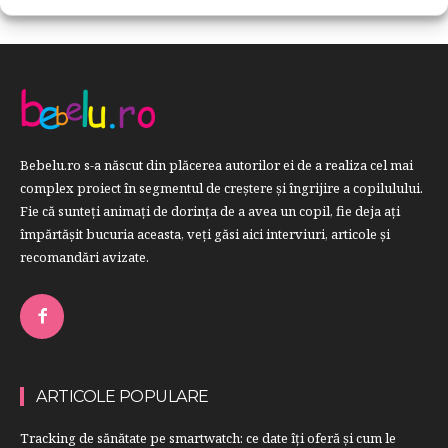
Bebelu.ro s-a născut din plăcerea autorilor ei de a realiza cel mai
complex proiect în segmentul de creştere şi îngrijire a copilulului.
Fie că sunteţi animaţi de dorinţa de a avea un copil, fie deja aţi
împărtăşit bucuria aceasta, veți găsi aici interviuri, articole şi
recomandări avizate.
ARTICOLE POPULARE
Tracking de sănătate pe smartwatch: ce date îți oferă și cum le