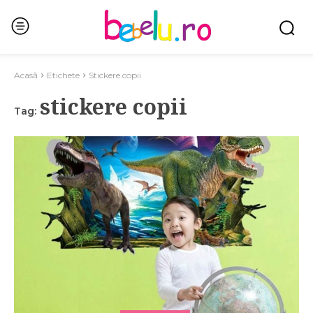
Acasă
Etichete
Stickere copii
stickere copii
Tag: