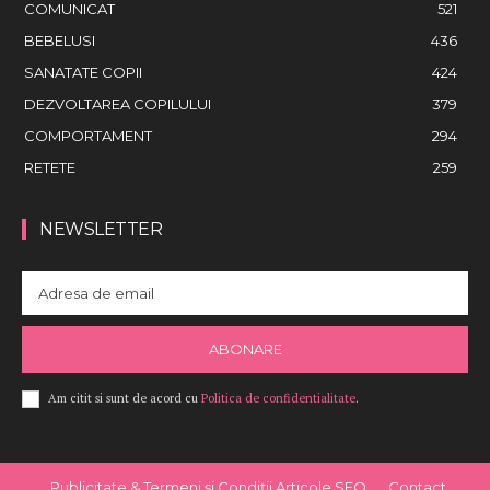
COMUNICAT
521
BEBELUSI
436
SANATATE COPII
424
DEZVOLTAREA COPILULUI
379
COMPORTAMENT
294
RETETE
259
NEWSLETTER
ABONARE
Am citit si sunt de acord cu
Politica de confidentialitate
.
Publicitate & Termeni și Condiții Articole SEO
Contact