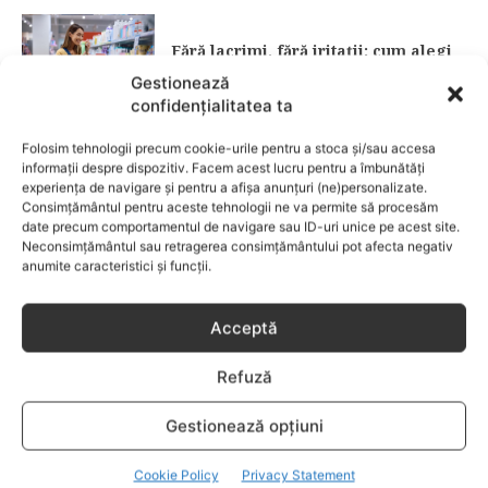
Fără lacrimi, fără iritații: cum alegi
șamponul perfect pentru copilul tău
Gestionează
confidențialitatea ta
CATEGORII POPULARE
Folosim tehnologii precum cookie-urile pentru a stoca și/sau accesa
EVENIMENTE
741
informații despre dispozitiv. Facem acest lucru pentru a îmbunătăți
experiența de navigare și pentru a afișa anunțuri (ne)personalizate.
LIFESTYLE
714
Consimțământul pentru aceste tehnologii ne va permite să procesăm
date precum comportamentul de navigare sau ID-uri unice pe acest site.
COPII
634
Neconsimțământul sau retragerea consimțământului pot afecta negativ
FAMILIA
582
anumite caracteristici și funcții.
COMUNICAT
521
BEBELUSI
436
Acceptă
SANATATE COPII
424
Refuză
DEZVOLTAREA COPILULUI
379
COMPORTAMENT
294
Gestionează opțiuni
RETETE
259
Cookie Policy
Privacy Statement