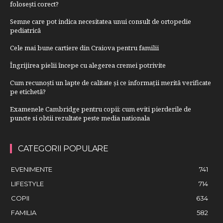
folosești corect?
Semne care pot indica necesitatea unui consult de ortopedie
pediatrică
Cele mai bune cartiere din Craiova pentru familii
Îngrijirea pielii începe cu alegerea cremei potrivite
Cum recunoști un lapte de calitate și ce informații merită verificate
pe etichetă?
Examenele Cambridge pentru copii: cum eviti pierderile de
puncte si obtii rezultate peste media nationala
CATEGORII POPULARE
EVENIMENTE
741
LIFESTYLE
714
COPII
634
FAMILIA
582