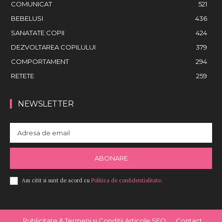
COMUNICAT
521
BEBELUSI
436
SANATATE COPII
424
DEZVOLTAREA COPILULUI
379
COMPORTAMENT
294
RETETE
259
NEWSLETTER
ABONARE
Am citit si sunt de acord cu
Politica de confidentialitate
.
Publicitate & Termeni și Condiții Articole SEO
Contact