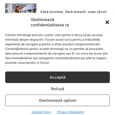
Fără lacrimi, fără iritații: cum alegi
șamponul perfect pentru copilul tău
Gestionează
confidențialitatea ta
CATEGORII POPULARE
Folosim tehnologii precum cookie-urile pentru a stoca și/sau accesa
EVENIMENTE
741
informații despre dispozitiv. Facem acest lucru pentru a îmbunătăți
experiența de navigare și pentru a afișa anunțuri (ne)personalizate.
LIFESTYLE
714
Consimțământul pentru aceste tehnologii ne va permite să procesăm
date precum comportamentul de navigare sau ID-uri unice pe acest site.
COPII
634
Neconsimțământul sau retragerea consimțământului pot afecta negativ
FAMILIA
582
anumite caracteristici și funcții.
COMUNICAT
521
BEBELUSI
436
Acceptă
SANATATE COPII
424
Refuză
DEZVOLTAREA COPILULUI
379
COMPORTAMENT
294
Gestionează opțiuni
RETETE
259
Cookie Policy
Privacy Statement