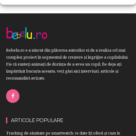
Bebelu.ro s-a născut din plăcerea autorilor ei de a realiza cel mai
complex proiect în segmentul de creştere şi îngrijire a copilulului.
Fie că sunteţi animaţi de dorinţa de a avea un copil, fie deja aţi
împărtăşit bucuria aceasta, veți găsi aici interviuri, articole şi
recomandări avizate.
ARTICOLE POPULARE
Tracking de sănătate pe smartwatch: ce date îți oferă și cum le