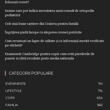
folosești corect?
Semne care pot indica necesitatea unui consult de ortopedie
pediatrică
Cele mai bune cartiere din Craiova pentru familii
Îngrijirea pielii începe cu alegerea cremei potrivite
Cum recunoști un lapte de calitate și ce informații merită verificate
pe etichetă?
Examenele Cambridge pentru copii: cum eviti pierderile de
puncte si obtii rezultate peste media nationala
CATEGORII POPULARE
EVENIMENTE
741
LIFESTYLE
714
COPII
634
FAMILIA
582