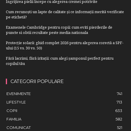
Îngrijirea pielii începe cu alegerea cremei potrivite
Cum recunoști un lapte de calitate și ce informații merită verificate
pe etichetă?
Examenele Cambridge pentru copii: cum eviti pierderile de
puncte si obtii rezultate peste media nationala
Protecție solară: ghid complet 2026 pentru alegerea corectă a SPF-
ului (15 vs. 30 vs. 50)
Fără lacrimi, fără iritații: cum alegi șamponul perfect pentru
copilul tău
CATEGORII POPULARE
EVENIMENTE
741
LIFESTYLE
713
COPII
633
FAMILIA
582
COMUNICAT
521