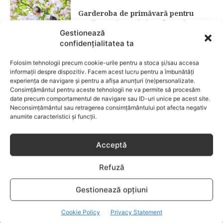
Garderoba de primăvară pentru
copii: ce păstrezi și ce donezi
Gestionează
confidențialitatea ta
CATEGORII POPULARE
Folosim tehnologii precum cookie-urile pentru a stoca și/sau accesa
EVENIMENTE
741
informații despre dispozitiv. Facem acest lucru pentru a îmbunătăți
LIFESTYLE
713
experiența de navigare și pentru a afișa anunțuri (ne)personalizate.
Consimțământul pentru aceste tehnologii ne va permite să procesăm
COPII
633
date precum comportamentul de navigare sau ID-uri unice pe acest site.
Neconsimțământul sau retragerea consimțământului pot afecta negativ
FAMILIA
582
anumite caracteristici și funcții.
COMUNICAT
521
BEBELUSI
436
Acceptă
SANATATE COPII
424
Refuză
DEZVOLTAREA COPILULUI
378
COMPORTAMENT
294
Gestionează opțiuni
RETETE
259
Cookie Policy
Privacy Statement