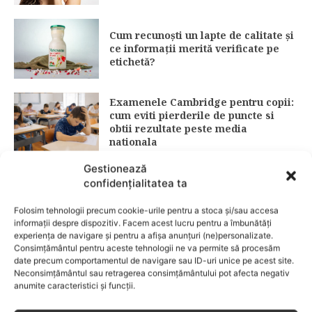
Cum recunoști un lapte de calitate și
ce informații merită verificate pe
etichetă?
Examenele Cambridge pentru copii:
cum eviti pierderile de puncte si
obtii rezultate peste media
nationala
Gestionează
Protecție solară: ghid complet 2026
confidențialitatea ta
pentru alegerea corectă a SPF-ului
(15 vs. 30 vs. 50)
Folosim tehnologii precum cookie-urile pentru a stoca și/sau accesa
informații despre dispozitiv. Facem acest lucru pentru a îmbunătăți
experiența de navigare și pentru a afișa anunțuri (ne)personalizate.
Consimțământul pentru aceste tehnologii ne va permite să procesăm
date precum comportamentul de navigare sau ID-uri unice pe acest site.
Fără lacrimi, fără iritații: cum alegi
Neconsimțământul sau retragerea consimțământului pot afecta negativ
șamponul perfect pentru copilul tău
anumite caracteristici și funcții.
CATEGORII POPULARE