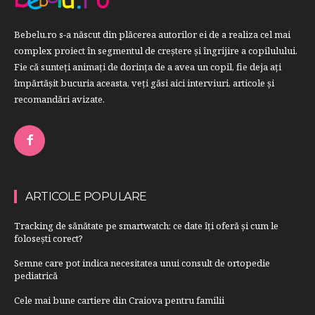
Bebelu.ro s-a născut din plăcerea autorilor ei de a realiza cel mai
complex proiect în segmentul de creştere şi îngrijire a copilulului.
Fie că sunteţi animaţi de dorinţa de a avea un copil, fie deja aţi
împărtăşit bucuria aceasta, veți găsi aici interviuri, articole şi
recomandări avizate.
ARTICOLE POPULARE
Tracking de sănătate pe smartwatch: ce date îți oferă și cum le
folosești corect?
Semne care pot indica necesitatea unui consult de ortopedie
pediatrică
Cele mai bune cartiere din Craiova pentru familii