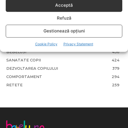
Acceptă
EVENIMENTE
741
Refuză
LIFESTYLE
714
COPII
634
Gestionează opțiuni
FAMILIA
582
COMUNICAT
521
Cookie Policy
Privacy Statement
BEBELUSI
436
SANATATE COPII
424
DEZVOLTAREA COPILULUI
379
COMPORTAMENT
294
RETETE
259