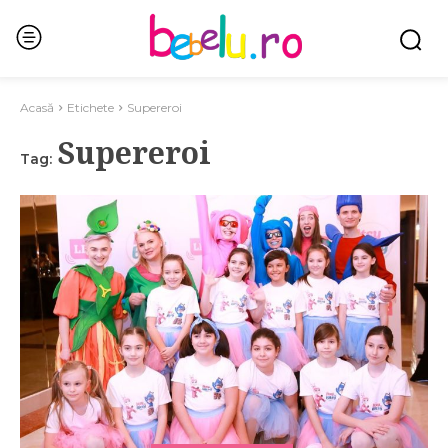
Acasă
Etichete
Supereroi
Supereroi
Tag: