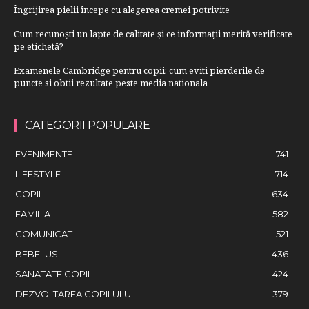
Îngrijirea pielii începe cu alegerea cremei potrivite
Cum recunoști un lapte de calitate și ce informații merită verificate
pe etichetă?
Examenele Cambridge pentru copii: cum eviti pierderile de
puncte si obtii rezultate peste media nationala
CATEGORII POPULARE
EVENIMENTE
741
LIFESTYLE
714
COPII
634
FAMILIA
582
COMUNICAT
521
BEBELUSI
436
SANATATE COPII
424
DEZVOLTAREA COPILULUI
379