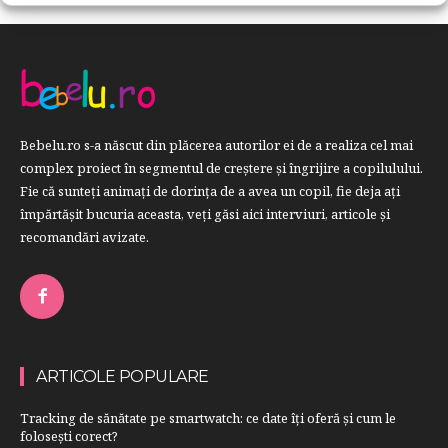
Bebelu.ro s-a născut din plăcerea autorilor ei de a realiza cel mai
complex proiect în segmentul de creştere şi îngrijire a copilulului.
Fie că sunteţi animaţi de dorinţa de a avea un copil, fie deja aţi
împărtăşit bucuria aceasta, veți găsi aici interviuri, articole şi
recomandări avizate.
ARTICOLE POPULARE
Tracking de sănătate pe smartwatch: ce date îți oferă și cum le
folosești corect?