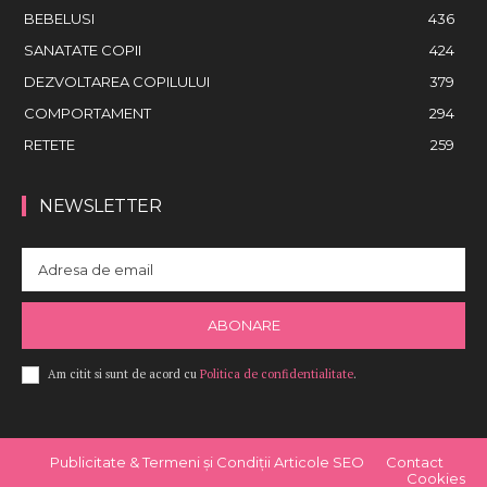
BEBELUSI
436
SANATATE COPII
424
DEZVOLTAREA COPILULUI
379
COMPORTAMENT
294
RETETE
259
NEWSLETTER
ABONARE
Am citit si sunt de acord cu
Politica de confidentialitate
.
Publicitate & Termeni și Condiții Articole SEO
Contact
Cookies