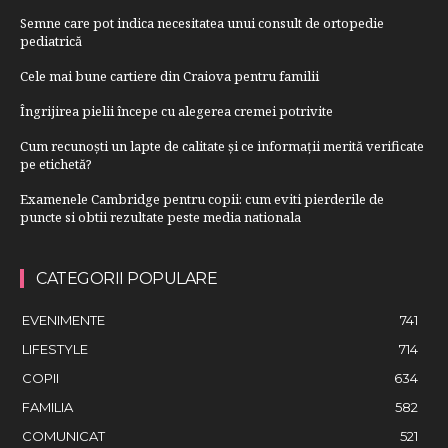
Semne care pot indica necesitatea unui consult de ortopedie
pediatrică
Cele mai bune cartiere din Craiova pentru familii
Îngrijirea pielii începe cu alegerea cremei potrivite
Cum recunoști un lapte de calitate și ce informații merită verificate
pe etichetă?
Examenele Cambridge pentru copii: cum eviti pierderile de
puncte si obtii rezultate peste media nationala
CATEGORII POPULARE
EVENIMENTE
741
LIFESTYLE
714
COPII
634
FAMILIA
582
COMUNICAT
521