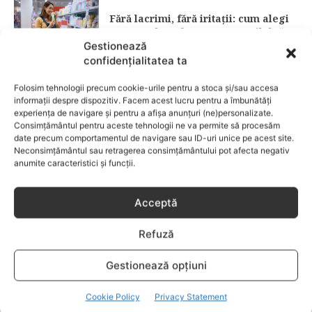
Fără lacrimi, fără iritații: cum alegi
șamponul perfect pentru copilul tău
Gestionează
confidențialitatea ta
CATEGORII POPULARE
Folosim tehnologii precum cookie-urile pentru a stoca și/sau accesa
EVENIMENTE
741
informații despre dispozitiv. Facem acest lucru pentru a îmbunătăți
LIFESTYLE
714
experiența de navigare și pentru a afișa anunțuri (ne)personalizate.
Consimțământul pentru aceste tehnologii ne va permite să procesăm
COPII
634
date precum comportamentul de navigare sau ID-uri unice pe acest site.
Neconsimțământul sau retragerea consimțământului pot afecta negativ
FAMILIA
582
anumite caracteristici și funcții.
COMUNICAT
521
BEBELUSI
436
Acceptă
SANATATE COPII
424
Refuză
DEZVOLTAREA COPILULUI
379
COMPORTAMENT
294
Gestionează opțiuni
RETETE
259
Cookie Policy
Privacy Statement