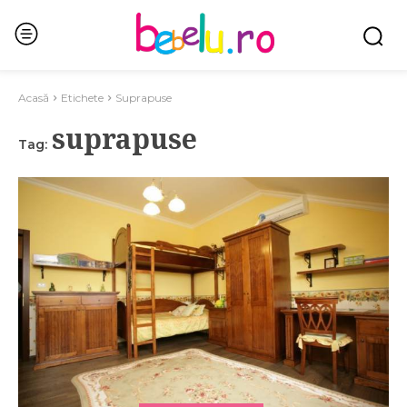
Acasă
Etichete
Suprapuse
suprapuse
Tag: