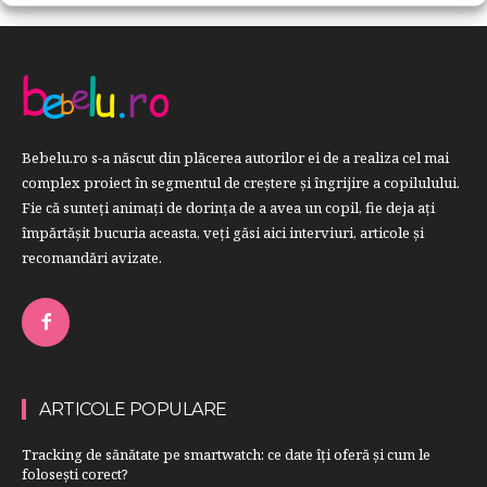
Bebelu.ro s-a născut din plăcerea autorilor ei de a realiza cel mai
complex proiect în segmentul de creştere şi îngrijire a copilulului.
Fie că sunteţi animaţi de dorinţa de a avea un copil, fie deja aţi
împărtăşit bucuria aceasta, veți găsi aici interviuri, articole şi
recomandări avizate.
ARTICOLE POPULARE
Tracking de sănătate pe smartwatch: ce date îți oferă și cum le
folosești corect?