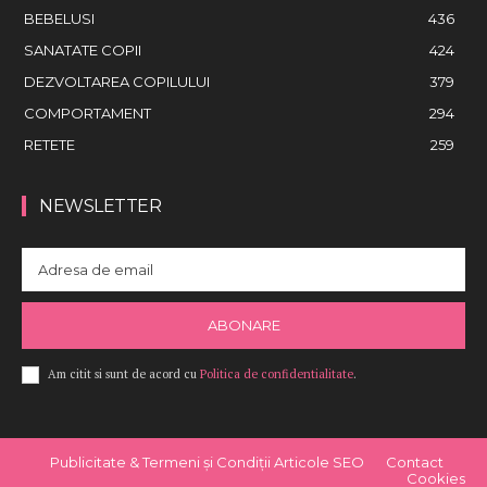
BEBELUSI
436
SANATATE COPII
424
DEZVOLTAREA COPILULUI
379
COMPORTAMENT
294
RETETE
259
NEWSLETTER
ABONARE
Am citit si sunt de acord cu
Politica de confidentialitate
.
Publicitate & Termeni și Condiții Articole SEO
Contact
Cookies