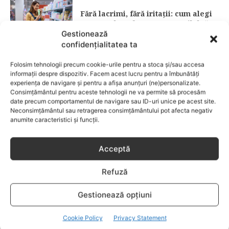
Fără lacrimi, fără iritații: cum alegi
șamponul perfect pentru copilul tău
Gestionează
confidențialitatea ta
CATEGORII POPULARE
Folosim tehnologii precum cookie-urile pentru a stoca și/sau accesa
EVENIMENTE
741
informații despre dispozitiv. Facem acest lucru pentru a îmbunătăți
LIFESTYLE
714
experiența de navigare și pentru a afișa anunțuri (ne)personalizate.
Consimțământul pentru aceste tehnologii ne va permite să procesăm
COPII
634
date precum comportamentul de navigare sau ID-uri unice pe acest site.
Neconsimțământul sau retragerea consimțământului pot afecta negativ
FAMILIA
582
anumite caracteristici și funcții.
COMUNICAT
521
BEBELUSI
436
Acceptă
SANATATE COPII
424
Refuză
DEZVOLTAREA COPILULUI
379
COMPORTAMENT
294
Gestionează opțiuni
RETETE
259
Cookie Policy
Privacy Statement