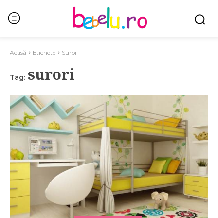
Acasă
Etichete
Surori
surori
Tag: