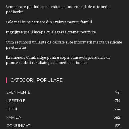
Semne care pot indica necesitatea unui consult de ortopedie
pediatrică
Cele mai bune cartiere din Craiova pentru familii
Îngrijirea pielii începe cu alegerea cremei potrivite
Cum recunoști un lapte de calitate și ce informații merită verificate
pe etichetă?
Examenele Cambridge pentru copii: cum eviti pierderile de
puncte si obtii rezultate peste media nationala
CATEGORII POPULARE
EVENIMENTE
741
LIFESTYLE
714
COPII
634
FAMILIA
582
COMUNICAT
521