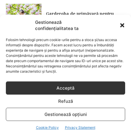
Garderoba de primăvară pentru
copii: ce păstrezi și ce donezi
Gestionează
confidențialitatea ta
CATEGORII POPULARE
Folosim tehnologii precum cookie-urile pentru a stoca și/sau accesa
EVENIMENTE
741
informații despre dispozitiv. Facem acest lucru pentru a îmbunătăți
experiența de navigare și pentru a afișa anunțuri (ne)personalizate.
LIFESTYLE
713
Consimțământul pentru aceste tehnologii ne va permite să procesăm
date precum comportamentul de navigare sau ID-uri unice pe acest site.
COPII
633
Neconsimțământul sau retragerea consimțământului pot afecta negativ
FAMILIA
582
anumite caracteristici și funcții.
COMUNICAT
521
BEBELUSI
436
Acceptă
SANATATE COPII
424
Refuză
DEZVOLTAREA COPILULUI
378
COMPORTAMENT
294
Gestionează opțiuni
RETETE
259
Cookie Policy
Privacy Statement