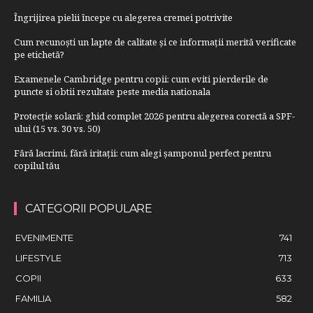
Îngrijirea pielii începe cu alegerea cremei potrivite
Cum recunoști un lapte de calitate și ce informații merită verificate
pe etichetă?
Examenele Cambridge pentru copii: cum eviti pierderile de
puncte si obtii rezultate peste media nationala
Protecție solară: ghid complet 2026 pentru alegerea corectă a SPF-
ului (15 vs. 30 vs. 50)
Fără lacrimi, fără iritații: cum alegi șamponul perfect pentru
copilul tău
CATEGORII POPULARE
EVENIMENTE
741
LIFESTYLE
713
COPII
633
FAMILIA
582