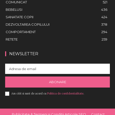
COMUNICAT
521
BEBELUSI
436
SANATATE COPII
424
DEZVOLTAREA COPILULUI
378
COMPORTAMENT
294
RETETE
259
NEWSLETTER
ABONARE
Am citit si sunt de acord cu
Politica de confidentialitate
.
Publicitate & Termeni și Condiții Articole SEO
Contact