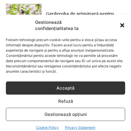
Garderoba de primăvară pentru
copii: ce păstrezi și ce donezi
Gestionează
confidențialitatea ta
CATEGORII POPULARE
Folosim tehnologii precum cookie-urile pentru a stoca și/sau accesa
EVENIMENTE
741
informații despre dispozitiv. Facem acest lucru pentru a îmbunătăți
experiența de navigare și pentru a afișa anunțuri (ne)personalizate.
LIFESTYLE
713
Consimțământul pentru aceste tehnologii ne va permite să procesăm
date precum comportamentul de navigare sau ID-uri unice pe acest site.
COPII
633
Neconsimțământul sau retragerea consimțământului pot afecta negativ
FAMILIA
582
anumite caracteristici și funcții.
COMUNICAT
521
BEBELUSI
436
Acceptă
SANATATE COPII
424
Refuză
DEZVOLTAREA COPILULUI
378
COMPORTAMENT
294
Gestionează opțiuni
RETETE
259
Cookie Policy
Privacy Statement