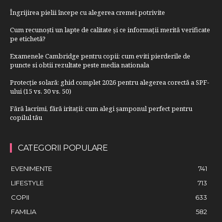
Îngrijirea pielii începe cu alegerea cremei potrivite
Cum recunoști un lapte de calitate și ce informații merită verificate
pe etichetă?
Examenele Cambridge pentru copii: cum eviti pierderile de
puncte si obtii rezultate peste media nationala
Protecție solară: ghid complet 2026 pentru alegerea corectă a SPF-
ului (15 vs. 30 vs. 50)
Fără lacrimi, fără iritații: cum alegi șamponul perfect pentru
copilul tău
CATEGORII POPULARE
EVENIMENTE
741
LIFESTYLE
713
COPII
633
FAMILIA
582