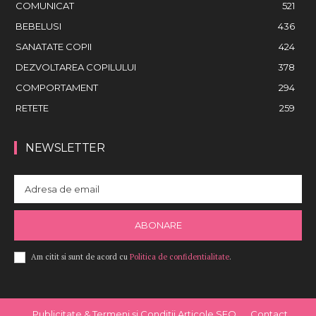
COMUNICAT
521
BEBELUSI
436
SANATATE COPII
424
DEZVOLTAREA COPILULUI
378
COMPORTAMENT
294
RETETE
259
NEWSLETTER
ABONARE
Am citit si sunt de acord cu
Politica de confidentialitate
.
Publicitate & Termeni și Condiții Articole SEO
Contact