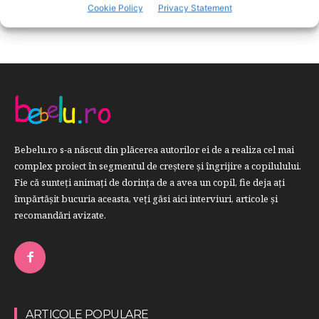
RETETE
259
Cookie Policy
Privacy Statement
Bebelu.ro s-a născut din plăcerea autorilor ei de a realiza cel mai
complex proiect în segmentul de creştere şi îngrijire a copilulului.
Fie că sunteţi animaţi de dorinţa de a avea un copil, fie deja aţi
împărtăşit bucuria aceasta, veți găsi aici interviuri, articole şi
recomandări avizate.
ARTICOLE POPULARE