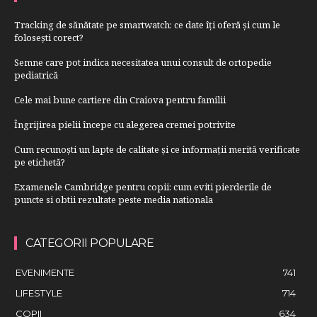
Tracking de sănătate pe smartwatch: ce date îți oferă și cum le
folosești corect?
Semne care pot indica necesitatea unui consult de ortopedie
pediatrică
Cele mai bune cartiere din Craiova pentru familii
Îngrijirea pielii începe cu alegerea cremei potrivite
Cum recunoști un lapte de calitate și ce informații merită verificate
pe etichetă?
Examenele Cambridge pentru copii: cum eviti pierderile de
puncte si obtii rezultate peste media nationala
CATEGORII POPULARE
EVENIMENTE
741
LIFESTYLE
714
COPII
634