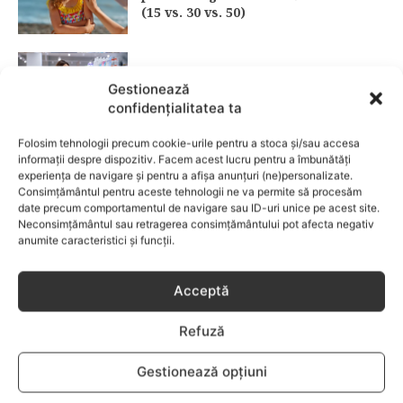
(15 vs. 30 vs. 50)
Fără lacrimi, fără iritații: cum alegi
Gestionează
șamponul perfect pentru copilul tău
confidențialitatea ta
CATEGORII POPULARE
Folosim tehnologii precum cookie-urile pentru a stoca și/sau accesa
informații despre dispozitiv. Facem acest lucru pentru a îmbunătăți
experiența de navigare și pentru a afișa anunțuri (ne)personalizate.
EVENIMENTE
741
Consimțământul pentru aceste tehnologii ne va permite să procesăm
LIFESTYLE
714
date precum comportamentul de navigare sau ID-uri unice pe acest site.
Neconsimțământul sau retragerea consimțământului pot afecta negativ
COPII
634
anumite caracteristici și funcții.
FAMILIA
582
COMUNICAT
521
Acceptă
BEBELUSI
436
Refuză
SANATATE COPII
424
DEZVOLTAREA COPILULUI
379
Gestionează opțiuni
COMPORTAMENT
294