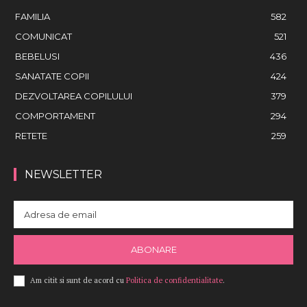
FAMILIA
582
COMUNICAT
521
BEBELUSI
436
SANATATE COPII
424
DEZVOLTAREA COPILULUI
379
COMPORTAMENT
294
RETETE
259
NEWSLETTER
ABONARE
Am citit si sunt de acord cu
Politica de confidentialitate
.