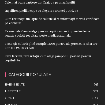
Cele mai bune cartiere din Craiova pentru familii
Îngrijirea pielii începe cu alegerea cremei potrivite
Cum recunoști un lapte de calitate și ce informații merită verificate
pe etichetă?
Examenele Cambridge pentru copii: cum eviti pierderile de
puncte si obtii rezultate peste media nationala
Protecție solară: ghid complet 2026 pentru alegerea corectă a SPF-
ului (15 vs. 30 vs. 50)
Fără lacrimi, fără iritații: cum alegi șamponul perfect pentru
copilul tău
CATEGORII POPULARE
EVENIMENTE
741
LIFESTYLE
713
COPII
633
FAMILIA
582