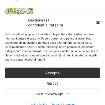
Garderoba de primăvară pentru
copii: ce păstrezi și ce donezi
Gestionează
confidențialitatea ta
CATEGORII POPULARE
Folosim tehnologii precum cookie-urile pentru a stoca și/sau accesa
informații despre dispozitiv. Facem acest lucru pentru a îmbunătăți
EVENIMENTE
741
experiența de navigare și pentru a afișa anunțuri (ne)personalizate.
Consimțământul pentru aceste tehnologii ne va permite să procesăm
LIFESTYLE
713
date precum comportamentul de navigare sau ID-uri unice pe acest site.
COPII
633
Neconsimțământul sau retragerea consimțământului pot afecta negativ
anumite caracteristici și funcții.
FAMILIA
582
COMUNICAT
521
Acceptă
BEBELUSI
436
SANATATE COPII
424
Refuză
DEZVOLTAREA COPILULUI
378
Gestionează opțiuni
COMPORTAMENT
294
RETETE
259
Cookie Policy
Privacy Statement