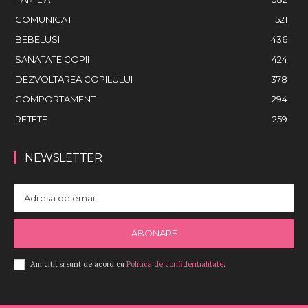
COMUNICAT
521
BEBELUSI
436
SANATATE COPII
424
DEZVOLTAREA COPILULUI
378
COMPORTAMENT
294
RETETE
259
NEWSLETTER
ABONARE
Am citit si sunt de acord cu
Politica de confidentialitate
.