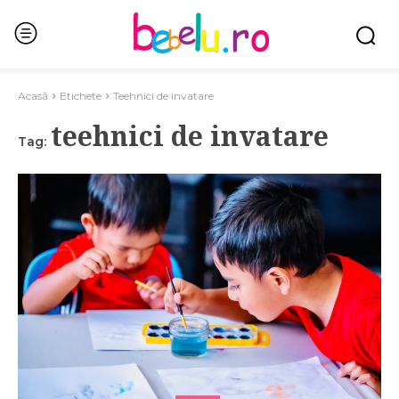
Acasă
Etichete
Teehnici de invatare
teehnici de invatare
Tag: