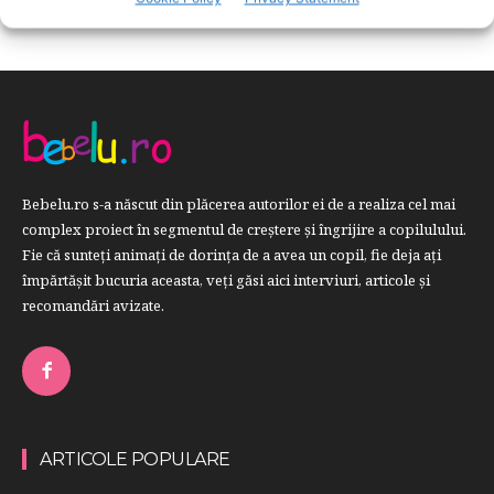
Bebelu.ro s-a născut din plăcerea autorilor ei de a realiza cel mai
complex proiect în segmentul de creştere şi îngrijire a copilulului.
Fie că sunteţi animaţi de dorinţa de a avea un copil, fie deja aţi
împărtăşit bucuria aceasta, veți găsi aici interviuri, articole şi
recomandări avizate.
ARTICOLE POPULARE