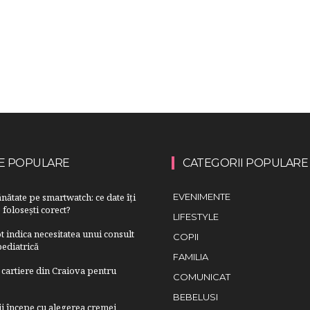
E POPULARE
CATEGORII POPULARE
nătate pe smartwatch: ce date îți
EVENIMENTE
 folosești corect?
LIFESTYLE
 indica necesitatea unui consult
COPII
ediatrică
FAMILIA
cartiere din Craiova pentru
COMUNICAT
BEBELUSI
lii începe cu alegerea cremei