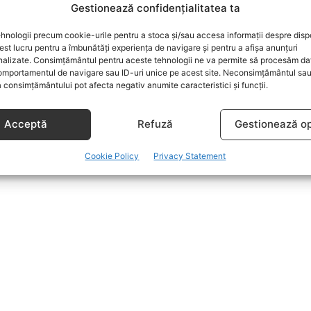
Gestionează confidențialitatea ta
hnologii precum cookie-urile pentru a stoca și/sau accesa informații despre dispo
t lucru pentru a îmbunătăți experiența de navigare și pentru a afișa anunțuri
nalizate. Consimțământul pentru aceste tehnologii ne va permite să procesăm da
mportamentul de navigare sau ID-uri unice pe acest site. Neconsimțământul sa
 consimțământului pot afecta negativ anumite caracteristici și funcții.
Acceptă
Refuză
Gestionează op
Cookie Policy
Privacy Statement