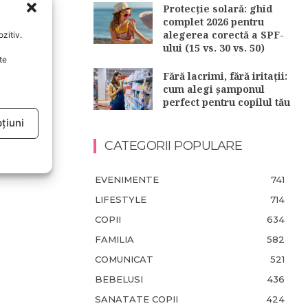
Protecție solară: ghid
complet 2026 pentru
alegerea corectă a SPF-
zitiv.
ului (15 vs. 30 vs. 50)
te
u
Fără lacrimi, fără iritații:
cum alegi șamponul
perfect pentru copilul tău
țiuni
CATEGORII POPULARE
EVENIMENTE
741
LIFESTYLE
714
COPII
634
FAMILIA
582
COMUNICAT
521
BEBELUSI
436
SANATATE COPII
424