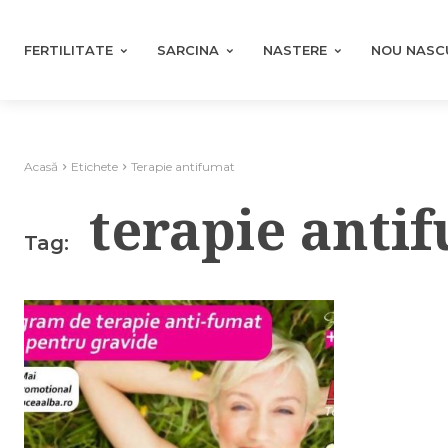
FERTILITATE
SARCINA
NASTERE
NOU NASC
Acasă
Etichete
Terapie antifumat
terapie anti
Tag: