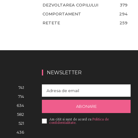
DEZVOLTAREA COPILULUI
379
COMPORTAMENT
294
RETETE
259
NEWSLETTER
741
714
634
ABONARE
582
Am citit si sunt de acord cu
Politica de
confidentialitate
.
521
436