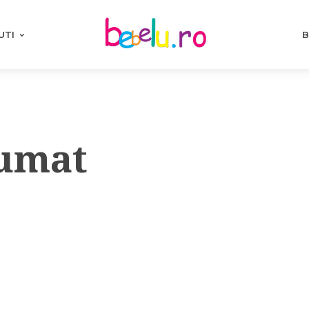
UTI
B
fumat