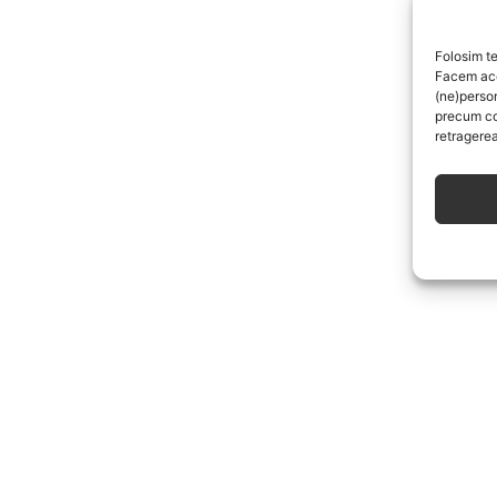
Folosim te
Facem aces
(ne)perso
precum co
retragerea