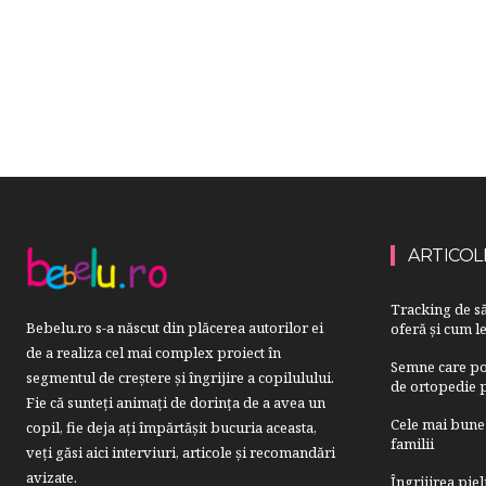
ARTICOL
Tracking de să
Bebelu.ro s-a născut din plăcerea autorilor ei
oferă și cum le
de a realiza cel mai complex proiect în
Semne care pot
segmentul de creştere şi îngrijire a copilulului.
de ortopedie p
Fie că sunteţi animaţi de dorinţa de a avea un
Cele mai bune 
copil, fie deja aţi împărtăşit bucuria aceasta,
familii
veți găsi aici interviuri, articole şi recomandări
avizate.
Îngrijirea pie