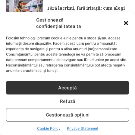
Fără lacrimi, fără iritații: cum alegi
șamponul perfect pentru copilul tău
Gestionează
confidențialitatea ta
CATEGORII POPULARE
Folosim tehnologii precum cookie-urile pentru a stoca și/sau accesa
EVENIMENTE
741
informații despre dispozitiv. Facem acest lucru pentru a îmbunătăți
LIFESTYLE
714
experiența de navigare și pentru a afișa anunțuri (ne)personalizate.
Consimțământul pentru aceste tehnologii ne va permite să procesăm
COPII
634
date precum comportamentul de navigare sau ID-uri unice pe acest site.
Neconsimțământul sau retragerea consimțământului pot afecta negativ
FAMILIA
582
anumite caracteristici și funcții.
COMUNICAT
521
BEBELUSI
436
Acceptă
SANATATE COPII
424
Refuză
DEZVOLTAREA COPILULUI
379
COMPORTAMENT
294
Gestionează opțiuni
RETETE
259
Cookie Policy
Privacy Statement