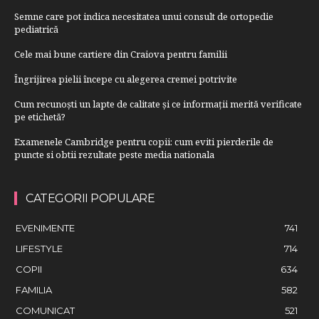
Semne care pot indica necesitatea unui consult de ortopedie
pediatrică
Cele mai bune cartiere din Craiova pentru familii
Îngrijirea pielii începe cu alegerea cremei potrivite
Cum recunoști un lapte de calitate și ce informații merită verificate
pe etichetă?
Examenele Cambridge pentru copii: cum eviti pierderile de
puncte si obtii rezultate peste media nationala
CATEGORII POPULARE
EVENIMENTE
741
LIFESTYLE
714
COPII
634
FAMILIA
582
COMUNICAT
521