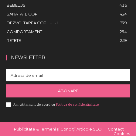
BEBELUSI
436
SANATATE COPII
424
DEZVOLTAREA COPILULUI
379
COMPORTAMENT
294
RETETE
259
NEWSLETTER
ABONARE
Am citit si sunt de acord cu
Politica de confidentialitate
.
Publicitate & Termeni și Condiții Articole SEO
Contact
Cookies