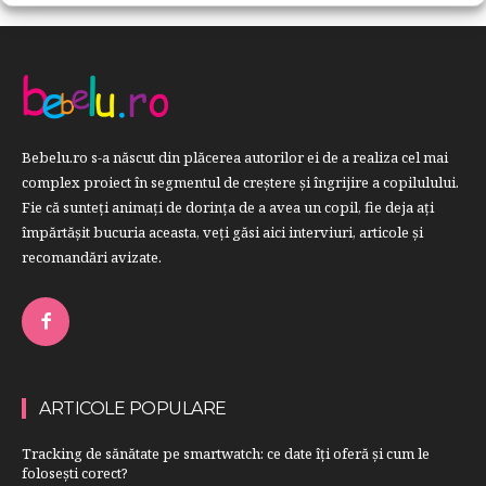
Bebelu.ro s-a născut din plăcerea autorilor ei de a realiza cel mai
complex proiect în segmentul de creştere şi îngrijire a copilulului.
Fie că sunteţi animaţi de dorinţa de a avea un copil, fie deja aţi
împărtăşit bucuria aceasta, veți găsi aici interviuri, articole şi
recomandări avizate.
ARTICOLE POPULARE
Tracking de sănătate pe smartwatch: ce date îți oferă și cum le
folosești corect?