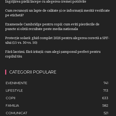
Îngrijirea pielii începe cu alegerea cremei potrivite
Cum recunoști un lapte de calitate și ce informații merită verificate
pe etichetă?
Examenele Cambridge pentru copii: cum eviti pierderile de
puncte si obtii rezultate peste media nationala
Protecție solară: ghid complet 2026 pentru alegerea corectă a SPF-
ului (15 vs. 30 vs. 50)
Fără lacrimi, fără iritații: cum alegi șamponul perfect pentru
copilul tău
CATEGORII POPULARE
EVENIMENTE
741
LIFESTYLE
713
COPII
633
FAMILIA
582
COMUNICAT
521