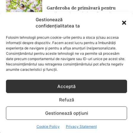
Garderoba de primăvară pentru
copii: ce păstrezi și ce donezi
Gestionează
confidențialitatea ta
CATEGORII POPULARE
Folosim tehnologii precum cookie-urile pentru a stoca și/sau accesa
EVENIMENTE
741
informații despre dispozitiv. Facem acest lucru pentru a îmbunătăți
LIFESTYLE
713
experiența de navigare și pentru a afișa anunțuri (ne)personalizate.
Consimțământul pentru aceste tehnologii ne va permite să procesăm
COPII
633
date precum comportamentul de navigare sau ID-uri unice pe acest site.
Neconsimțământul sau retragerea consimțământului pot afecta negativ
FAMILIA
582
anumite caracteristici și funcții.
COMUNICAT
521
BEBELUSI
436
Acceptă
SANATATE COPII
424
Refuză
DEZVOLTAREA COPILULUI
378
COMPORTAMENT
294
Gestionează opțiuni
RETETE
259
Cookie Policy
Privacy Statement