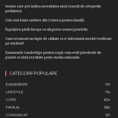
Semne care pot indica necesitatea unui consult de ortopedie
pediatrică
Cele mai bune cartiere din Craiova pentru familii
Îngrijirea pielii începe cu alegerea cremei potrivite
Cum recunoști un lapte de calitate și ce informații merită verificate
pe etichetă?
Examenele Cambridge pentru copii: cum eviti pierderile de
puncte si obtii rezultate peste media nationala
CATEGORII POPULARE
EVENIMENTE
741
LIFESTYLE
714
COPII
634
FAMILIA
582
COMUNICAT
521