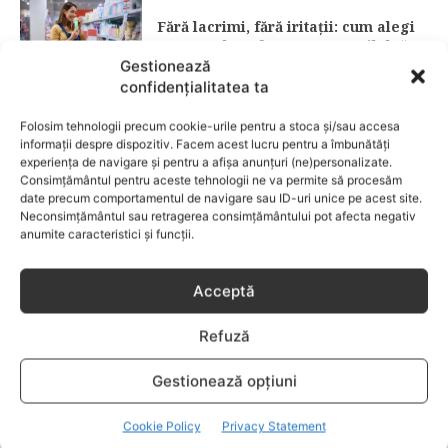
Fără lacrimi, fără iritații: cum alegi
șamponul perfect pentru copilul tău
Gestionează
confidențialitatea ta
CATEGORII POPULARE
Folosim tehnologii precum cookie-urile pentru a stoca și/sau accesa
EVENIMENTE
741
informații despre dispozitiv. Facem acest lucru pentru a îmbunătăți
LIFESTYLE
714
experiența de navigare și pentru a afișa anunțuri (ne)personalizate.
Consimțământul pentru aceste tehnologii ne va permite să procesăm
COPII
634
date precum comportamentul de navigare sau ID-uri unice pe acest site.
Neconsimțământul sau retragerea consimțământului pot afecta negativ
FAMILIA
582
anumite caracteristici și funcții.
COMUNICAT
521
BEBELUSI
436
Acceptă
SANATATE COPII
424
Refuză
DEZVOLTAREA COPILULUI
379
COMPORTAMENT
294
Gestionează opțiuni
RETETE
259
Cookie Policy
Privacy Statement