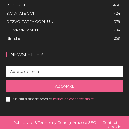
BEBELUSI
436
SANATATE COPII
424
DEZVOLTAREA COPILULUI
379
COMPORTAMENT
294
RETETE
259
NEWSLETTER
ABONARE
Am citit si sunt de acord cu
Politica de confidentialitate
.
Publicitate & Termeni și Condiții Articole SEO
Contact
Cookies