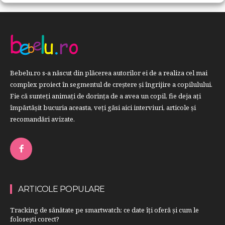
Bebelu.ro s-a născut din plăcerea autorilor ei de a realiza cel mai
complex proiect în segmentul de creştere şi îngrijire a copilulului.
Fie că sunteţi animaţi de dorinţa de a avea un copil, fie deja aţi
împărtăşit bucuria aceasta, veți găsi aici interviuri, articole şi
recomandări avizate.
ARTICOLE POPULARE
Tracking de sănătate pe smartwatch: ce date îți oferă și cum le
folosești corect?