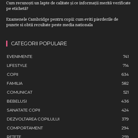
Cum recunoști un lapte de calitate și ce informații merită verificate
pe etichetă?
Examenele Cambridge pentru copii: cum eviti pierderile de
puncte si obtii rezultate peste media nationala
CATEGORII POPULARE
EVENIMENTE
741
LIFESTYLE
714
COPII
634
FAMILIA
582
COMUNICAT
521
BEBELUSI
436
SANATATE COPII
424
DEZVOLTAREA COPILULUI
379
COMPORTAMENT
294
RETETE
259