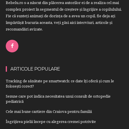
Bebelu.ro s-a născut din plăcerea autorilor ei de a realiza cel mai
complex proiect în segmentul de creştere şi îngrijire a copilulului.
Fie că sunteţi animaţi de dorinţa de a avea un copil, fie deja aţi
împărtăşit bucuria aceasta, veți găsi aici interviuri, articole şi
recomandări avizate.
ARTICOLE POPULARE
Tracking de sănătate pe smartwatch: ce date îți oferă și cum le
folosești corect?
Semne care pot indica necesitatea unui consult de ortopedie
pediatrică
Cele mai bune cartiere din Craiova pentru familii
Îngrijirea pielii începe cu alegerea cremei potrivite