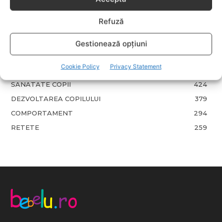
LIFESTYLE
714
Refuză
COPII
634
FAMILIA
582
Gestionează opțiuni
COMUNICAT
521
Cookie Policy
Privacy Statement
BEBELUSI
436
SANATATE COPII
424
DEZVOLTAREA COPILULUI
379
COMPORTAMENT
294
RETETE
259