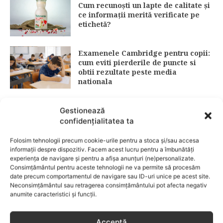
Cum recunoști un lapte de calitate și
ce informații merită verificate pe
etichetă?
Examenele Cambridge pentru copii:
cum eviti pierderile de puncte si
obtii rezultate peste media
nationala
Gestionează
Protecție solară: ghid complet 2026
pentru alegerea corectă a SPF-ului
confidențialitatea ta
(15 vs. 30 vs. 50)
Folosim tehnologii precum cookie-urile pentru a stoca și/sau accesa
informații despre dispozitiv. Facem acest lucru pentru a îmbunătăți
experiența de navigare și pentru a afișa anunțuri (ne)personalizate.
Fără lacrimi, fără iritații: cum alegi
Consimțământul pentru aceste tehnologii ne va permite să procesăm
date precum comportamentul de navigare sau ID-uri unice pe acest site.
șamponul perfect pentru copilul tău
Neconsimțământul sau retragerea consimțământului pot afecta negativ
anumite caracteristici și funcții.
CATEGORII POPULARE
EVENIMENTE
741
Acceptă