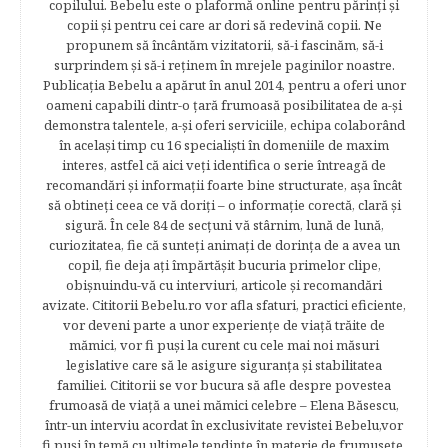
copilului. Bebelu este o plaformă online pentru părinţi şi
copii şi pentru cei care ar dori să redevină copii. Ne
propunem să încântăm vizitatorii, să-i fascinăm, să-i
surprindem şi să-i reţinem în mrejele paginilor noastre.​
Publicația Bebelu a apărut în anul 2014, pentru a oferi unor
oameni capabili dintr-o ţară frumoasă posibilitatea de a-şi
demonstra talentele, a-şi oferi serviciile, echipa colaborând
în acelaşi timp cu 16 specialişti în domeniile de maxim
interes, astfel că aici veţi identifica o serie întreagă de
recomandări şi informaţii foarte bine structurate, aşa încât
să obtineţi ceea ce vă doriţi – o informaţie corectă, clară şi
sigură. În cele 84 de secțuni vă stârnim, lună de lună,
curiozitatea, fie că sunteţi animaţi de dorinţa de a avea un
copil, fie deja aţi împărtăşit bucuria primelor clipe,
obişnuindu-vă cu interviuri, articole şi recomandări
avizate. Cititorii Bebelu.ro vor afla sfaturi, practici eficiente,
vor deveni parte a unor experienţe de viaţă trăite de
mămici, vor fi puşi la curent cu cele mai noi măsuri
legislative care să le asigure siguranţa şi stabilitatea
familiei. Cititorii se vor bucura să afle despre povestea
frumoasă de viață a unei mămici celebre – Elena Băsescu,
într-un interviu acordat în exclusivitate revistei Bebelu,vor
fi puşi în temă cu ultimele tendinţe în materie de frumuseţe,