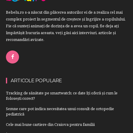
Bebelu.ro s-a născut din plăcerea autorilor ei de a realiza cel mai
complex proiect în segmentul de creştere şi îngrijire a copilulului.
Fie că sunteţi animaţi de dorinţa de a avea un copil, fie deja aţi
împărtăşit bucuria aceasta, veți găsi aici interviuri, articole şi
recomandări avizate.
ARTICOLE POPULARE
Tracking de sănătate pe smartwatch: ce date îți oferă și cum le
folosești corect?
Semne care pot indica necesitatea unui consult de ortopedie
pediatrică
Cele mai bune cartiere din Craiova pentru familii