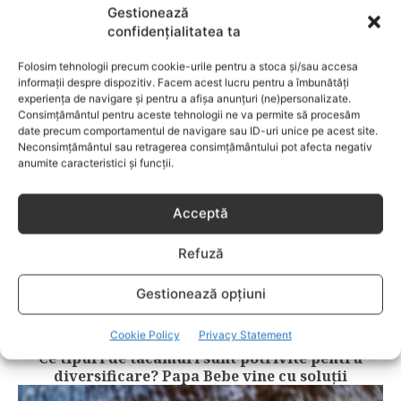
Gestionează
ALIMENTATIE
confidențialitatea ta
Ce beneficii aduc nucile pecan pentru inimă
Folosim tehnologii precum cookie-urile pentru a stoca și/sau accesa
și creier
informații despre dispozitiv. Facem acest lucru pentru a îmbunătăți
experiența de navigare și pentru a afișa anunțuri (ne)personalizate.
Consimțământul pentru aceste tehnologii ne va permite să procesăm
date precum comportamentul de navigare sau ID-uri unice pe acest site.
Neconsimțământul sau retragerea consimțământului pot afecta negativ
anumite caracteristici și funcții.
Acceptă
Refuză
Gestionează opțiuni
ALIMENTATIE
Cookie Policy
Privacy Statement
Ce tipuri de tacâmuri sunt potrivite pentru
diversificare? Papa Bebe vine cu soluții