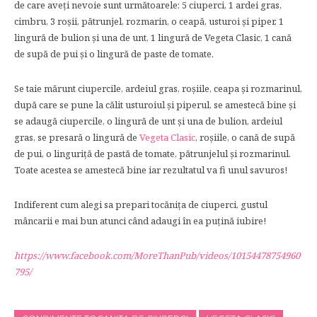
de care aveți nevoie sunt următoarele: 5 ciuperci, 1 ardei gras,
cimbru, 3 roșii, pătrunjel, rozmarin, o ceapă, usturoi și piper, 1
lingură de bulion și una de unt, 1 lingură de Vegeta Clasic, 1 cană
de supă de pui și o lingură de paste de tomate.
Se taie mărunt ciupercile, ardeiul gras, roșiile, ceapa și rozmarinul,
după care se pune la călit usturoiul și piperul, se amestecă bine și
se adaugă ciupercile, o lingură de unt și una de bulion, ardeiul
gras, se presară o lingură de
Vegeta Clasic
, roșiile, o cană de supă
de pui, o linguriță de pastă de tomate, pătrunjelul și rozmarinul.
Toate acestea se amestecă bine iar rezultatul va fi unul savuros!
Indiferent cum alegi sa prepari tocănița de ciuperci, gustul
mâncarii e mai bun atunci când adaugi în ea puțină iubire!
https://www.facebook.com/MoreThanPub/videos/10154478754960
795/