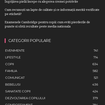
Îngrijirea pielii începe cu alegerea cremei potrivite
Cum recunoști un lapte de calitate și ce informații merită verificate
pe etichetă?
Examenele Cambridge pentru copii: cum eviti pierderile de
puncte si obtii rezultate peste media nationala
CATEGORII POPULARE
EVENIMENTE
741
LIFESTYLE
714
COPII
634
FAMILIA
582
COMUNICAT
521
BEBELUSI
436
SANATATE COPII
424
DEZVOLTAREA COPILULUI
379
COMPORTAMENT
294