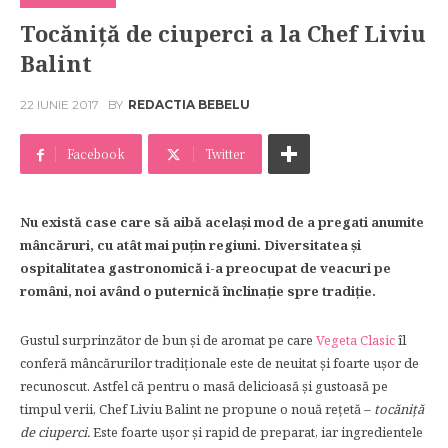
Tocăniță de ciuperci a la Chef Liviu
Balint
22 IUNIE 2017
BY
REDACTIA BEBELU
Facebook
Twitter
Nu există case care să aibă același mod de a pregati anumite
mâncăruri, cu atât mai puțin regiuni. Diversitatea și
ospitalitatea gastronomică i-a preocupat de veacuri pe
români, noi având o puternică înclinație spre tradiție.
Gustul surprinzător de bun și de aromat pe care
Vegeta Clasic
îl
conferă mâncărurilor tradiționale este de neuitat și foarte ușor de
recunoscut. Astfel că pentru o masă delicioasă și gustoasă pe
timpul verii, Chef Liviu Balint ne propune o nouă rețetă –
tocăniță
de ciuperci.
Este foarte ușor și rapid de preparat, iar ingredientele