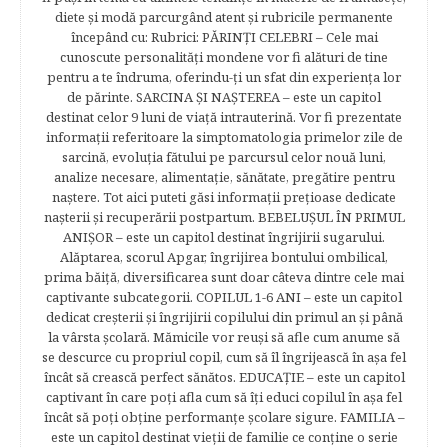
diete şi modă parcurgând atent şi rubricile permanente
începând cu: Rubrici: PĂRINŢI CELEBRI – Cele mai
cunoscute personalităţi mondene vor fi alături de tine
pentru a te îndruma, oferindu-ţi un sfat din experienţa lor
de părinte. SARCINA ŞI NAŞTEREA – este un capitol
destinat celor 9 luni de viaţă intrauterină. Vor fi prezentate
informaţii referitoare la simptomatologia primelor zile de
sarcină, evoluţia fătului pe parcursul celor nouă luni,
analize necesare, alimentaţie, sănătate, pregătire pentru
naştere. Tot aici puteti găsi informaţii preţioase dedicate
naşterii şi recuperării postpartum. BEBELUŞUL ÎN PRIMUL
ANIŞOR – este un capitol destinat îngrijirii sugarului.
Alăptarea, scorul Apgar, îngrijirea bontului ombilical,
prima băiţă, diversificarea sunt doar câteva dintre cele mai
captivante subcategorii. COPILUL 1-6 ANI – este un capitol
dedicat creşterii şi îngrijirii copilului din primul an şi până
la vârsta şcolară. Mămicile vor reuşi să afle cum anume să
se descurce cu propriul copil, cum să îl îngrijească în aşa fel
încât să crească perfect sănătos. EDUCAŢIE – este un capitol
captivant în care poţi afla cum să îţi educi copilul în aşa fel
încât să poţi obţine performanţe şcolare sigure. FAMILIA –
este un capitol destinat vieţii de familie ce conţine o serie