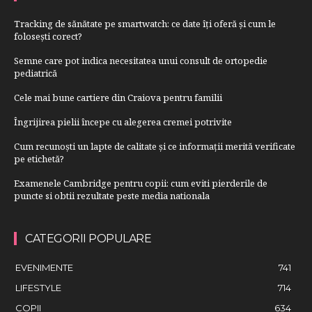
Tracking de sănătate pe smartwatch: ce date îți oferă și cum le
folosești corect?
Semne care pot indica necesitatea unui consult de ortopedie
pediatrică
Cele mai bune cartiere din Craiova pentru familii
Îngrijirea pielii începe cu alegerea cremei potrivite
Cum recunoști un lapte de calitate și ce informații merită verificate
pe etichetă?
Examenele Cambridge pentru copii: cum eviti pierderile de
puncte si obtii rezultate peste media nationala
CATEGORII POPULARE
EVENIMENTE
741
LIFESTYLE
714
COPII
634