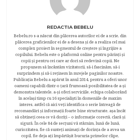
REDACTIA BEBELU
Bebelu.ro s-a născut din plăcerea autorilor ei de a scrie, din
plăcerea graficienilor ei de a desena şi de a realiza cel mai
complex proiect în segmentul de creştere şi îngrijire a
copilului. Bebelu este o plaformă online pentru părinţi şi
copii şi pentru cei care ar dori să redevină copii. Ne
propunem să încântăm vizitatorii, să-i fascinăm, să-i
surprindem şi să-i reţinem în mrejele paginilor noastre.​
Publicația Bebelu a apărut în anul 2014, pentru a oferi unor
oameni capabili dintr-o ţară frumoasă posibilitatea de a-şi
demonstra talentele, a-şi oferi serviciile, echipa colaborând
în acelaşi timp cu 16 specialişti în domeniile de maxim
interes, astfel că aici veţi identifica o serie întreagă de
recomandări şi informaţii foarte bine structurate, aşa încât
să obtineţi ceea ce vă doriţi – o informaţie corectă, clară şi
sigură. În cele 84 de secțuni vă stârnim, lună de lună,
curiozitatea, fie că sunteţi animaţi de dorinţa de a avea un
copil, fie deja aţi împărtăşit bucuria primelor clipe,