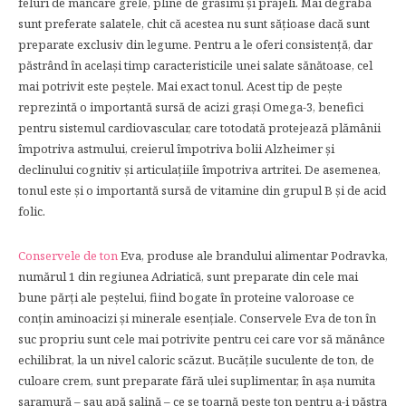
feluri de mâncare grele, pline de grăsimi și prăjeli. Mai degrabă
sunt preferate salatele, chit că acestea nu sunt sățioase dacă sunt
preparate exclusiv din legume. Pentru a le oferi consistență, dar
păstrând în același timp caracteristicile unei salate sănătoase, cel
mai potrivit este peștele. Mai exact tonul. Acest tip de pește
reprezintă o importantă sursă de acizi grași Omega-3, benefici
pentru sistemul cardiovascular, care totodată protejează plămânii
împotriva astmului, creierul împotriva bolii Alzheimer și
declinului cognitiv și articulațiile împotriva artritei. De asemenea,
tonul este și o importantă sursă de vitamine din grupul B și de acid
folic.
Conservele de ton
Eva, produse ale brandului alimentar Podravka,
numărul 1 din regiunea Adriatică, sunt preparate din cele mai
bune părți ale peștelui, fiind bogate în proteine valoroase ce
conțin aminoacizi și minerale esențiale. Conservele Eva de ton în
suc propriu sunt cele mai potrivite pentru cei care vor să mănânce
echilibrat, la un nivel caloric scăzut. Bucățile suculente de ton, de
culoare crem, sunt preparate fără ulei suplimentar, în așa numita
saramură – sau apă salină – ce se toarnă peste ton pentru a-i păstra