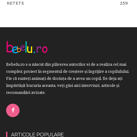
RETETE
259
Bebelu.ro s-a născut din plăcerea autorilor ei de a realiza cel mai
complex proiect în segmentul de creştere şi îngrijire a copilulului.
Fie că sunteţi animaţi de dorinţa de a avea un copil, fie deja aţi
împărtăşit bucuria aceasta, veți găsi aici interviuri, articole şi
recomandări avizate.
ARTICOLE POPULARE