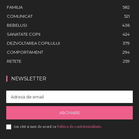
FAMILIA
582
COMUNICAT
521
BEBELUSI
436
SANATATE COPII
424
DEZVOLTAREA COPILULUI
379
COMPORTAMENT
294
RETETE
259
NEWSLETTER
ABONARE
Am citit si sunt de acord cu
Politica de confidentialitate
.