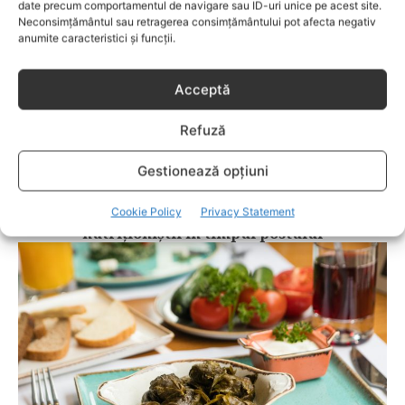
date precum comportamentul de navigare sau ID-uri unice pe acest site.
Neconsimțământul sau retragerea consimțământului pot afecta negativ
anumite caracteristici și funcții.
Acceptă
Refuză
Gestionează opțiuni
GASTRONOMIE
Cookie Policy
Privacy Statement
Ce alimente sănătoase recomandă
nutriționiștii în timpul postului