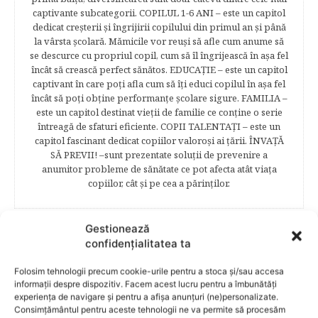
captivante subcategorii. COPILUL 1-6 ANI – este un capitol
dedicat creşterii şi îngrijirii copilului din primul an şi până
la vârsta şcolară. Mămicile vor reuşi să afle cum anume să
se descurce cu propriul copil, cum să îl îngrijească în aşa fel
încât să crească perfect sănătos. EDUCAŢIE – este un capitol
captivant în care poţi afla cum să îţi educi copilul în aşa fel
încât să poţi obţine performanţe şcolare sigure. FAMILIA –
este un capitol destinat vieţii de familie ce conţine o serie
întreagă de sfaturi eficiente. COPII TALENTAŢI – este un
capitol fascinant dedicat copiilor valoroși ai țării. ÎNVAŢĂ
SĂ PREVII! –sunt prezentate soluţii de prevenire a
anumitor probleme de sănătate ce pot afecta atât viaţa
copiilor, cât şi pe cea a părinţilor.
Gestionează
confidențialitatea ta
RELATED POSTS
Folosim tehnologii precum cookie-urile pentru a stoca și/sau accesa
informații despre dispozitiv. Facem acest lucru pentru a îmbunătăți
experiența de navigare și pentru a afișa anunțuri (ne)personalizate.
Consimțământul pentru aceste tehnologii ne va permite să procesăm