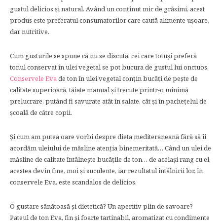
gustul delicios și natural. Având un conținut mic de grăsimi, acest
produs este preferatul consumatorilor care caută alimente ușoare,
dar nutritive.
Cum gusturile se spune că nu se discută, cei care totuși preferă
tonul conservat în ulei vegetal se pot bucura de gustul lui onctuos.
Conservele Eva
de ton în ulei vegetal conțin bucăți de pește de
calitate superioară, tăiate manual și trecute printr-o minimă
prelucrare, putând fi savurate atât în salate, cât și în pachețelul de
școală de către copii.
Și cum am putea oare vorbi despre dieta mediteraneană fără să îi
acordăm uleiului de măsline atenția binemeritată… Când un ulei de
măsline de calitate întâlnește bucățile de ton… de același rang cu el,
acestea devin fine, moi și suculente, iar rezultatul întâlnirii lor, în
conservele Eva, este scandalos de delicios.
O gustare sănătoasă și dietetică? Un aperitiv plin de savoare?
Pateul de ton Eva, fin și foarte tartinabil, aromatizat cu condimente