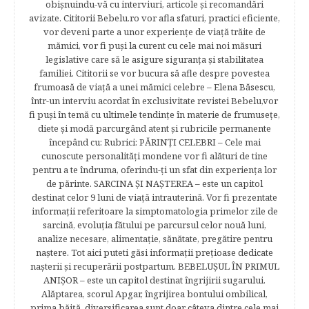
obişnuindu-vă cu interviuri, articole şi recomandări
avizate. Cititorii Bebelu.ro vor afla sfaturi, practici eficiente,
vor deveni parte a unor experienţe de viaţă trăite de
mămici, vor fi puşi la curent cu cele mai noi măsuri
legislative care să le asigure siguranţa şi stabilitatea
familiei. Cititorii se vor bucura să afle despre povestea
frumoasă de viață a unei mămici celebre – Elena Băsescu,
într-un interviu acordat în exclusivitate revistei Bebelu,vor
fi puşi în temă cu ultimele tendinţe în materie de frumuseţe,
diete şi modă parcurgând atent şi rubricile permanente
începând cu: Rubrici: PĂRINŢI CELEBRI – Cele mai
cunoscute personalităţi mondene vor fi alături de tine
pentru a te îndruma, oferindu-ţi un sfat din experienţa lor
de părinte. SARCINA ŞI NAŞTEREA – este un capitol
destinat celor 9 luni de viaţă intrauterină. Vor fi prezentate
informaţii referitoare la simptomatologia primelor zile de
sarcină, evoluţia fătului pe parcursul celor nouă luni,
analize necesare, alimentaţie, sănătate, pregătire pentru
naştere. Tot aici puteti găsi informaţii preţioase dedicate
naşterii şi recuperării postpartum. BEBELUŞUL ÎN PRIMUL
ANIŞOR – este un capitol destinat îngrijirii sugarului.
Alăptarea, scorul Apgar, îngrijirea bontului ombilical,
prima băiţă, diversificarea sunt doar câteva dintre cele mai