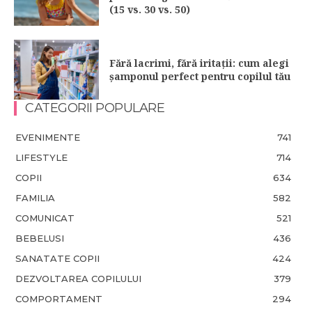
(15 vs. 30 vs. 50)
Fără lacrimi, fără iritații: cum alegi
șamponul perfect pentru copilul tău
CATEGORII POPULARE
EVENIMENTE
741
LIFESTYLE
714
COPII
634
FAMILIA
582
COMUNICAT
521
BEBELUSI
436
SANATATE COPII
424
DEZVOLTAREA COPILULUI
379
COMPORTAMENT
294