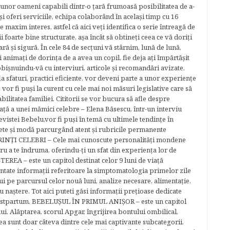
 unor oameni capabili dintr-o ţară frumoasă posibilitatea de a-
şi oferi serviciile, echipa colaborând în acelaşi timp cu 16
e maxim interes, astfel că aici veţi identifica o serie întreagă de
foarte bine structurate, aşa încât să obtineţi ceea ce vă doriţi
ară şi sigură. În cele 84 de secțuni vă stârnim, lună de lună,
ţi animaţi de dorinţa de a avea un copil, fie deja aţi împărtăşit
bişnuindu-vă cu interviuri, articole şi recomandări avizate.
la sfaturi, practici eficiente, vor deveni parte a unor experienţe
 vor fi puşi la curent cu cele mai noi măsuri legislative care să
abilitatea familiei. Cititorii se vor bucura să afle despre
ță a unei mămici celebre – Elena Băsescu, într-un interviu
evistei Bebelu,vor fi puşi în temă cu ultimele tendinţe în
ete şi modă parcurgând atent şi rubricile permanente
ĂRINŢI CELEBRI – Cele mai cunoscute personalităţi mondene
tru a te îndruma, oferindu-ţi un sfat din experienţa lor de
EREA – este un capitol destinat celor 9 luni de viaţă
entate informaţii referitoare la simptomatologia primelor zile
lui pe parcursul celor nouă luni, analize necesare, alimentaţie,
u naştere. Tot aici puteti găsi informaţii preţioase dedicate
 postpartum. BEBELUŞUL ÎN PRIMUL ANIŞOR – este un capitol
lui. Alăptarea, scorul Apgar, îngrijirea bontului ombilical,
ea sunt doar câteva dintre cele mai captivante subcategorii.