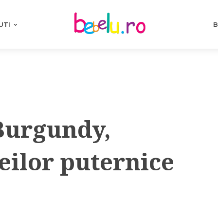
UTI
B
 Burgundy,
eilor puternice