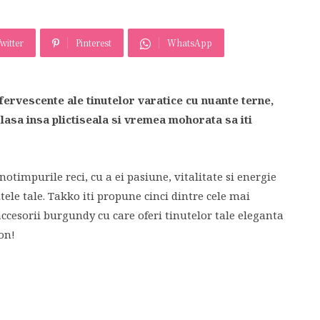
witter
Pinterest
WhatsApp
fervescente ale tinutelor varatice cu nuante terne,
lasa insa plictiseala si vremea mohorata sa iti
timpurile reci, cu a ei pasiune, vitalitate si energie
le tale. Takko iti propune cinci dintre cele mai
 accesorii burgundy cu care oferi tinutelor tale eleganta
on!