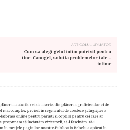
ARTICOLUL URMĂTOR
Cum sa alegi gelul intim potrivit pentru
tine. Canogel, solutia problemelor tale…
intime
lăcerea autorilor ei de a scrie, din plăcerea graficienilor ei de
cel mai complex proiect în segmentul de creştere şi îngrijire a
plaformă online pentru părinţi şi copii şi pentru cei care ar
e propunem să încântăm vizitatorii, să-i fascinăm, să-i
m în mrejele paginilor noastre.​ Publicația Bebelu a apărut în