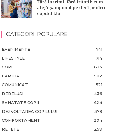
Fără lacrimi, fără iritații: cum
alegi șamponul perfect pentru
copilul tău
CATEGORII POPULARE
EVENIMENTE
741
LIFESTYLE
714
COPII
634
FAMILIA
582
COMUNICAT
521
BEBELUSI
436
SANATATE COPII
424
DEZVOLTAREA COPILULUI
379
COMPORTAMENT
294
RETETE
259