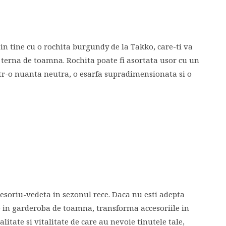
 in tine cu o rochita burgundy de la Takko, care-ti va
 terna de toamna. Rochita poate fi asortata usor cu un
ntr-o nuanta neutra, o esarfa supradimensionata si o
cesoriu-vedeta in sezonul rece. Daca nu esti adepta
e in garderoba de toamna, transforma accesoriile in
litate si vitalitate de care au nevoie tinutele tale,