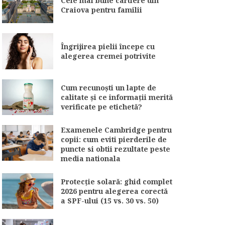
Cele mai bune cartiere din
Craiova pentru familii
Îngrijirea pielii începe cu
alegerea cremei potrivite
Cum recunoști un lapte de
calitate și ce informații merită
verificate pe etichetă?
Examenele Cambridge pentru
copii: cum eviti pierderile de
puncte si obtii rezultate peste
media nationala
Protecție solară: ghid complet
2026 pentru alegerea corectă
a SPF-ului (15 vs. 30 vs. 50)