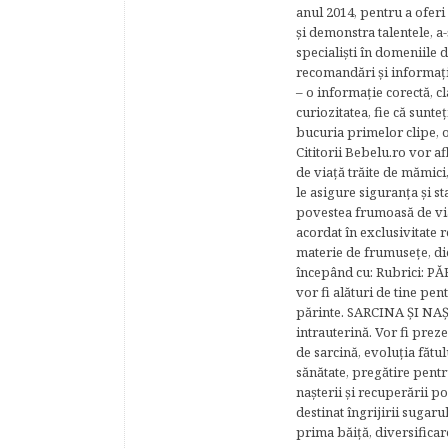
anul 2014, pentru a oferi
şi demonstra talentele, a-
specialişti în domeniile d
recomandări şi informaţii 
– o informaţie corectă, cl
curiozitatea, fie că sunte
bucuria primelor clipe, o
Cititorii Bebelu.ro vor af
de viaţă trăite de mămici,
le asigure siguranţa şi st
povestea frumoasă de via
acordat în exclusivitate r
materie de frumuseţe, di
începând cu: Rubrici: P
vor fi alături de tine pen
părinte. SARCINA ŞI NAŞT
intrauterină. Vor fi prez
de sarcină, evoluţia fătu
sănătate, pregătire pentr
naşterii şi recuperării
destinat îngrijirii sugaru
prima băiţă, diversificar