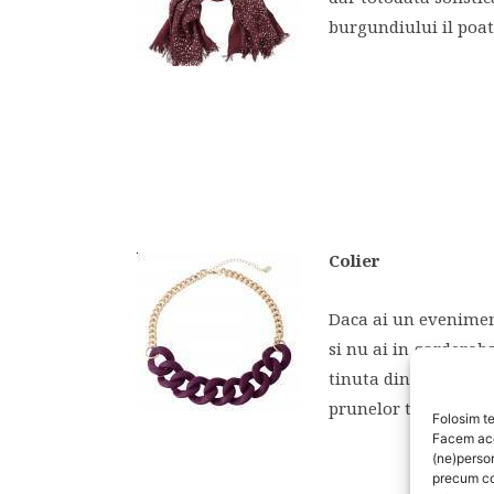
burgundiului il poate
Colier
Daca ai un eveniment 
si nu ai in garderob
tinuta din anonimat
prunelor toamnei tar
Folosim te
Facem aces
(ne)perso
precum co