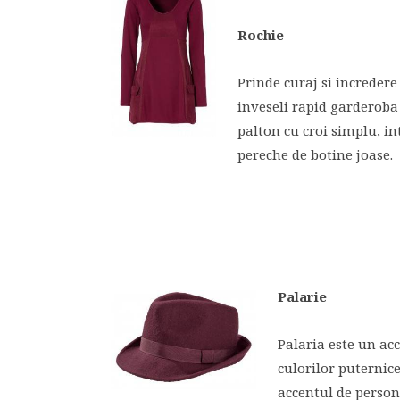
Rochie
Prinde curaj si incredere
inveseli rapid garderoba
palton cu croi simplu, i
pereche de botine joase.
Palarie
Palaria este un ac
culorilor puternic
accentul de persona