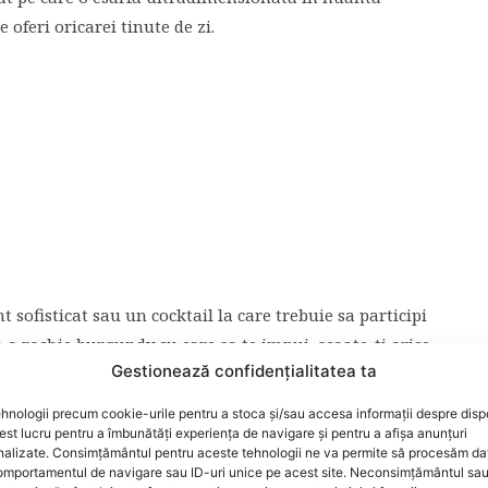
 oferi oricarei tinute de zi.
sofisticat sau un cocktail la care trebuie sa participi
a o rochie burgundy cu care sa te impui, scoate-ti orice
Gestionează confidențialitatea ta
 cu un colier elegant, care imprumuta culorile
zii.
hnologii precum cookie-urile pentru a stoca și/sau accesa informații despre dispo
t lucru pentru a îmbunătăți experiența de navigare și pentru a afișa anunțuri
nalizate. Consimțământul pentru aceste tehnologii ne va permite să procesăm da
mportamentul de navigare sau ID-uri unice pe acest site. Neconsimțământul sa