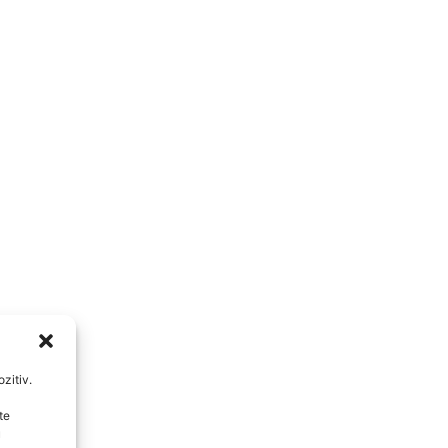
zitiv.
te
u