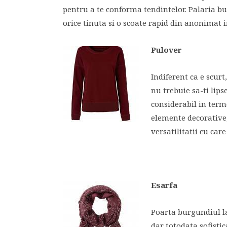
pentru a te conforma tendintelor. Palaria bu
orice tinuta si o scoate rapid din anonimat 
Pulover
Indiferent ca e scur
nu trebuie sa-ti lip
considerabil in term
elemente decorative,
versatilitatii cu care
Esarfa
Poarta burgundiul l
dar totodata sofisti