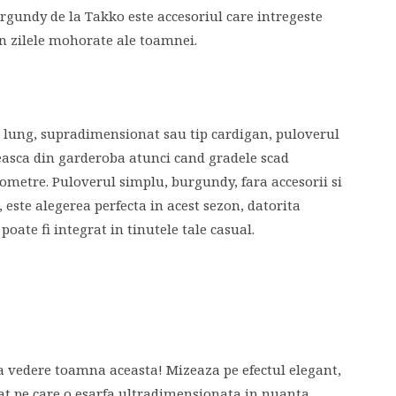
rgundy de la Takko este accesoriul care intregeste
in zilele mohorate ale toamnei.
t, lung, supradimensionat sau tip cardigan, puloverul
seasca din garderoba atunci cand gradele scad
ometre. Puloverul simplu, burgundy, fara accesorii si
 este alegerea perfecta in acest sezon, datorita
 poate fi integrat in tinutele tale casual.
a vedere toamna aceasta! Mizeaza pe efectul elegant,
cat pe care o esarfa ultradimensionata in nuanta