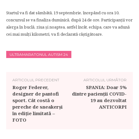
Startul va fi dat sâmbătă, 19 septembrie, începând cu ora 10,
concursul se va finaliza duminică, după 24 de ore. Participanţii vor
alerga în buclă, ziua şi noaptea, astfel încât, echipa, care va adună
cei mai mulți kilometri, va fi declarată câștigătoare.
ULTRAMARATONUL AUTISM 24
ARTICOLUL PRECEDENT
ARTICOLUL URMĂTOR
Roger Federer,
SPANIA: Doar 5%
designer de pantofi
dintre pacienții COVID-
sport. Cât costă o
19 au dezvoltat
pereche de sneakerși
ANTICORPI
în ediție limitată –
FOTO