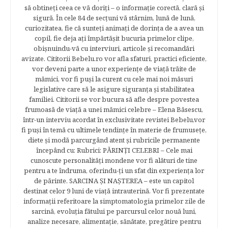
să obtineţi ceea ce vă doriţi – o informaţie corectă, clară şi
sigură. În cele 84 de secțuni vă stârnim, lună de lună,
curiozitatea, fie că sunteţi animaţi de dorinţa de a avea un
copil, fie deja aţi împărtăşit bucuria primelor clipe,
obişnuindu-vă cu interviuri, articole şi recomandări
avizate. Cititorii Bebelu.ro vor afla sfaturi, practici eficiente,
vor deveni parte a unor experienţe de viaţă trăite de
mămici, vor fi puşi la curent cu cele mai noi măsuri
legislative care să le asigure siguranţa şi stabilitatea
familiei. Cititorii se vor bucura să afle despre povestea
frumoasă de viață a unei mămici celebre – Elena Băsescu,
într-un interviu acordat în exclusivitate revistei Bebelu,vor
fi puşi în temă cu ultimele tendinţe în materie de frumuseţe,
diete şi modă parcurgând atent şi rubricile permanente
începând cu: Rubrici: PĂRINŢI CELEBRI – Cele mai
cunoscute personalităţi mondene vor fi alături de tine
pentru a te îndruma, oferindu-ţi un sfat din experienţa lor
de părinte. SARCINA ŞI NAŞTEREA – este un capitol
destinat celor 9 luni de viaţă intrauterină. Vor fi prezentate
informaţii referitoare la simptomatologia primelor zile de
sarcină, evoluţia fătului pe parcursul celor nouă luni,
analize necesare, alimentaţie, sănătate, pregătire pentru