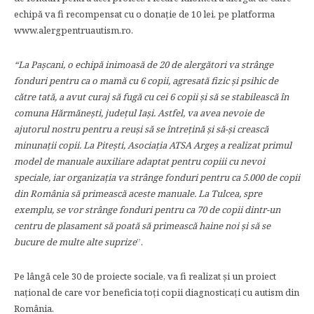
echipă va fi recompensat cu o donație de 10 lei, pe platforma
www.alergpentruautism.ro.
“La Pașcani, o echipă inimoasă de 20 de alergători va strânge
fonduri pentru ca o mamă cu 6 copii, agresată fizic și psihic de
către tată, a avut curaj să fugă cu cei 6 copii și să se stabilească în
comuna Hărmănești, județul Iași. Astfel, va avea nevoie de
ajutorul nostru pentru a reuși să se întrețină și să-și crească
minunații copii. La Pitești, Asociația ATSA Argeș a realizat primul
model de manuale auxiliare adaptat pentru copiii cu nevoi
speciale, iar organizația va strânge fonduri pentru ca 5.000 de copii
din România să primească aceste manuale. La Tulcea, spre
exemplu, se vor strânge fonduri pentru ca 70 de copii dintr-un
centru de plasament să poată să primească haine noi și să se
bucure de multe alte suprize
”.
Pe lângă cele 30 de proiecte sociale, va fi realizat și un proiect
național de care vor beneficia toți copii diagnosticați cu autism din
România.