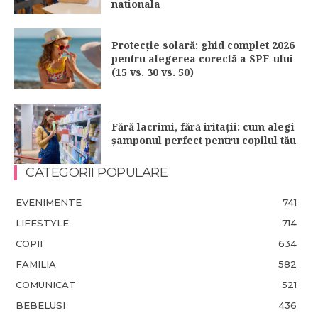
nationala
Protecție solară: ghid complet 2026
pentru alegerea corectă a SPF-ului
(15 vs. 30 vs. 50)
Fără lacrimi, fără iritații: cum alegi
șamponul perfect pentru copilul tău
CATEGORII POPULARE
EVENIMENTE
741
LIFESTYLE
714
COPII
634
FAMILIA
582
COMUNICAT
521
BEBELUSI
436