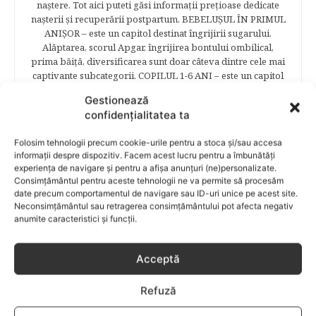
naştere. Tot aici puteti găsi informaţii preţioase dedicate
naşterii şi recuperării postpartum. BEBELUŞUL ÎN PRIMUL
ANIŞOR – este un capitol destinat îngrijirii sugarului.
Alăptarea, scorul Apgar, îngrijirea bontului ombilical,
prima băiţă, diversificarea sunt doar câteva dintre cele mai
captivante subcategorii. COPILUL 1-6 ANI – este un capitol
dedicat creşterii şi îngrijirii copilului din primul an şi până
Gestionează
la vârsta şcolară. Mămicile vor reuşi să afle cum anume să
confidențialitatea ta
se descurce cu propriul copil, cum să îl îngrijească în aşa fel
încât să crească perfect sănătos. EDUCAŢIE – este un capitol
Folosim tehnologii precum cookie-urile pentru a stoca și/sau accesa
captivant în care poţi afla cum să îţi educi copilul în aşa fel
informații despre dispozitiv. Facem acest lucru pentru a îmbunătăți
încât să poţi obţine performanţe şcolare sigure. FAMILIA –
experiența de navigare și pentru a afișa anunțuri (ne)personalizate.
este un capitol destinat vieţii de familie ce conţine o serie
Consimțământul pentru aceste tehnologii ne va permite să procesăm
întreagă de sfaturi eficiente. COPII TALENTAŢI – este un
date precum comportamentul de navigare sau ID-uri unice pe acest site.
capitol fascinant dedicat copiilor valoroși ai țării. ÎNVAŢĂ
Neconsimțământul sau retragerea consimțământului pot afecta negativ
SĂ PREVII! –sunt prezentate soluţii de prevenire a
anumite caracteristici și funcții.
anumitor probleme de sănătate ce pot afecta atât viaţa
copiilor, cât şi pe cea a părinţilor.
Acceptă
Refuză
RELATED POSTS