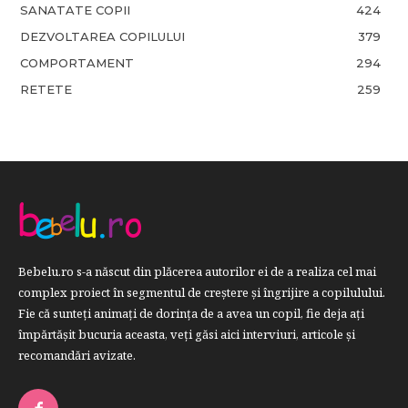
SANATATE COPII
424
DEZVOLTAREA COPILULUI
379
COMPORTAMENT
294
RETETE
259
Bebelu.ro s-a născut din plăcerea autorilor ei de a realiza cel mai
complex proiect în segmentul de creştere şi îngrijire a copilulului.
Fie că sunteţi animaţi de dorinţa de a avea un copil, fie deja aţi
împărtăşit bucuria aceasta, veți găsi aici interviuri, articole şi
recomandări avizate.