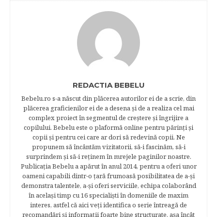
REDACTIA BEBELU
Bebelu.ro s-a născut din plăcerea autorilor ei de a scrie, din
plăcerea graficienilor ei de a desena şi de a realiza cel mai
complex proiect în segmentul de creştere şi îngrijire a
copilului. Bebelu este o plaformă online pentru părinţi şi
copii şi pentru cei care ar dori să redevină copii. Ne
propunem să încântăm vizitatorii, să-i fascinăm, să-i
surprindem şi să-i reţinem în mrejele paginilor noastre.​
Publicația Bebelu a apărut în anul 2014, pentru a oferi unor
oameni capabili dintr-o ţară frumoasă posibilitatea de a-şi
demonstra talentele, a-şi oferi serviciile, echipa colaborând
în acelaşi timp cu 16 specialişti în domeniile de maxim
interes, astfel că aici veţi identifica o serie întreagă de
recomandări şi informaţii foarte bine structurate, aşa încât