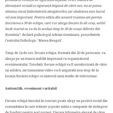
distanțare socială și siguranță impusă de către noi, nu ar putea
elimina riscul îmbolnăvirii alergătorilor, iar sănătatea este lucrul
cel mai important. Pentru ediția din această toamna am permis
înscrierea a 30 de echipe, care vor alerga fiecare în alt oraș, astfel
încât startul se va da în același timp în 30 de orașe diferite din
România”
, declară psihologul Adrian Gemănaru, președintele
Centrului Psihologic “Marea Neagră”.
Timp de 24 de ore, fiecare echipa, formată din 20 de persoane, va
alerga pe un traseu stabilit împreună cu organizatorul
evenimentului. Totodată, fiecare echipă va fi monitorizată de către
un arbitru, iar transmisia video va fi asigurată non-stop de la
locația fiecărei echipe cu ajutorul unui studio de televiziune.
Autism24h, eveniment caritabil
Fiecare echipă înscrisă în concurs poate alege un proiect social din
comunitatea în care trăiește și poate iniția o campanie de strângere
de fonduri pentru acel proiect. Fiecare kilometru alergat de către