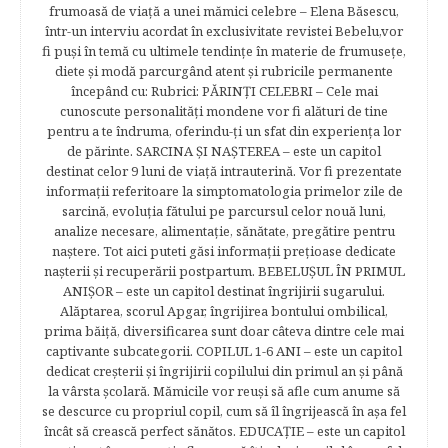
frumoasă de viață a unei mămici celebre – Elena Băsescu,
într-un interviu acordat în exclusivitate revistei Bebelu,vor
fi puşi în temă cu ultimele tendinţe în materie de frumuseţe,
diete şi modă parcurgând atent şi rubricile permanente
începând cu: Rubrici: PĂRINŢI CELEBRI – Cele mai
cunoscute personalităţi mondene vor fi alături de tine
pentru a te îndruma, oferindu-ţi un sfat din experienţa lor
de părinte. SARCINA ŞI NAŞTEREA – este un capitol
destinat celor 9 luni de viaţă intrauterină. Vor fi prezentate
informaţii referitoare la simptomatologia primelor zile de
sarcină, evoluţia fătului pe parcursul celor nouă luni,
analize necesare, alimentaţie, sănătate, pregătire pentru
naştere. Tot aici puteti găsi informaţii preţioase dedicate
naşterii şi recuperării postpartum. BEBELUŞUL ÎN PRIMUL
ANIŞOR – este un capitol destinat îngrijirii sugarului.
Alăptarea, scorul Apgar, îngrijirea bontului ombilical,
prima băiţă, diversificarea sunt doar câteva dintre cele mai
captivante subcategorii. COPILUL 1-6 ANI – este un capitol
dedicat creşterii şi îngrijirii copilului din primul an şi până
la vârsta şcolară. Mămicile vor reuşi să afle cum anume să
se descurce cu propriul copil, cum să îl îngrijească în aşa fel
încât să crească perfect sănătos. EDUCAŢIE – este un capitol