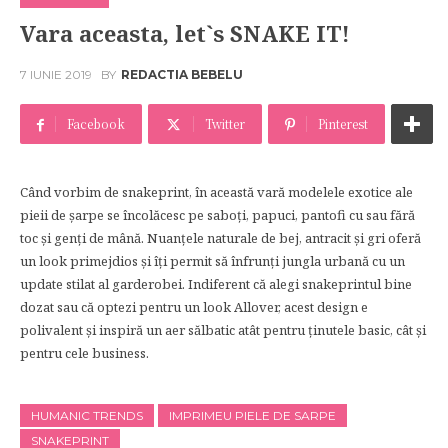
Vara aceasta, let`s SNAKE IT!
7 IUNIE 2019
BY
REDACTIA BEBELU
Facebook
Twitter
Pinterest
Când vorbim de snakeprint, în această vară modelele exotice ale
pieii de șarpe se încolăcesc pe saboți, papuci, pantofi cu sau fără
toc și genți de mână. Nuanțele naturale de bej, antracit și gri oferă
un look primejdios și îți permit să înfrunți jungla urbană cu un
update stilat al garderobei. Indiferent că alegi snakeprintul bine
dozat sau că optezi pentru un look Allover, acest design e
polivalent și inspiră un aer sălbatic atât pentru ținutele basic, cât și
pentru cele business.
HUMANIC TRENDS
IMPRIMEU PIELE DE SARPE
SNAKEPRINT