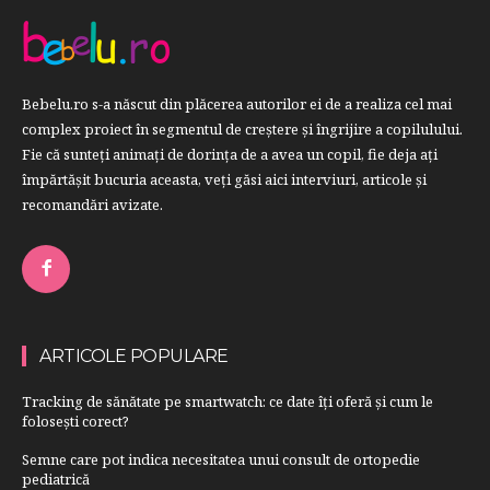
Bebelu.ro s-a născut din plăcerea autorilor ei de a realiza cel mai
complex proiect în segmentul de creştere şi îngrijire a copilulului.
Fie că sunteţi animaţi de dorinţa de a avea un copil, fie deja aţi
împărtăşit bucuria aceasta, veți găsi aici interviuri, articole şi
recomandări avizate.
ARTICOLE POPULARE
Tracking de sănătate pe smartwatch: ce date îți oferă și cum le
folosești corect?
Semne care pot indica necesitatea unui consult de ortopedie
pediatrică