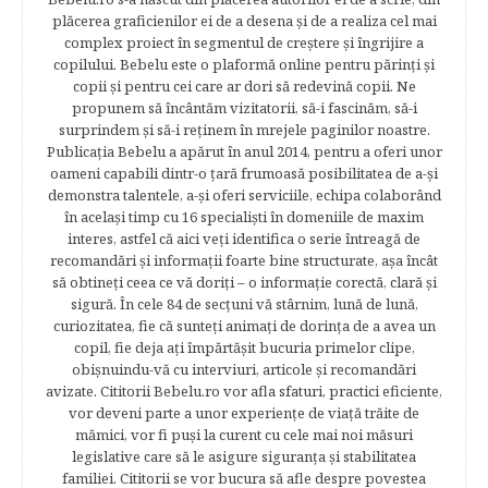
plăcerea graficienilor ei de a desena şi de a realiza cel mai
complex proiect în segmentul de creştere şi îngrijire a
copilului. Bebelu este o plaformă online pentru părinţi şi
copii şi pentru cei care ar dori să redevină copii. Ne
propunem să încântăm vizitatorii, să-i fascinăm, să-i
surprindem şi să-i reţinem în mrejele paginilor noastre.​
Publicația Bebelu a apărut în anul 2014, pentru a oferi unor
oameni capabili dintr-o ţară frumoasă posibilitatea de a-şi
demonstra talentele, a-şi oferi serviciile, echipa colaborând
în acelaşi timp cu 16 specialişti în domeniile de maxim
interes, astfel că aici veţi identifica o serie întreagă de
recomandări şi informaţii foarte bine structurate, aşa încât
să obtineţi ceea ce vă doriţi – o informaţie corectă, clară şi
sigură. În cele 84 de secțuni vă stârnim, lună de lună,
curiozitatea, fie că sunteţi animaţi de dorinţa de a avea un
copil, fie deja aţi împărtăşit bucuria primelor clipe,
obişnuindu-vă cu interviuri, articole şi recomandări
avizate. Cititorii Bebelu.ro vor afla sfaturi, practici eficiente,
vor deveni parte a unor experienţe de viaţă trăite de
mămici, vor fi puşi la curent cu cele mai noi măsuri
legislative care să le asigure siguranţa şi stabilitatea
familiei. Cititorii se vor bucura să afle despre povestea