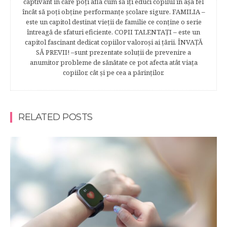
captivant în care poţi afla cum să îţi educi copilul în aşa fel
încât să poţi obţine performanţe şcolare sigure. FAMILIA –
este un capitol destinat vieţii de familie ce conţine o serie
întreagă de sfaturi eficiente. COPII TALENTAŢI – este un
capitol fascinant dedicat copiilor valoroși ai țării. ÎNVAŢĂ
SĂ PREVII! –sunt prezentate soluţii de prevenire a
anumitor probleme de sănătate ce pot afecta atât viaţa
copiilor, cât şi pe cea a părinţilor.
RELATED POSTS