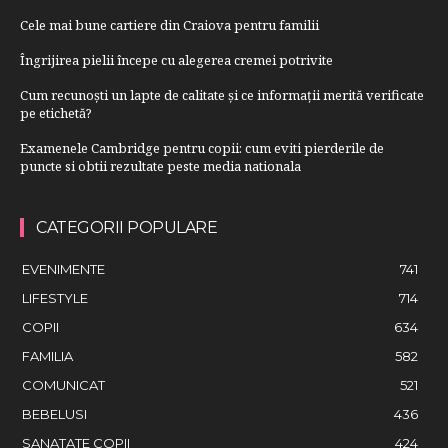
Cele mai bune cartiere din Craiova pentru familii
Îngrijirea pielii începe cu alegerea cremei potrivite
Cum recunoști un lapte de calitate și ce informații merită verificate
pe etichetă?
Examenele Cambridge pentru copii: cum eviti pierderile de
puncte si obtii rezultate peste media nationala
CATEGORII POPULARE
EVENIMENTE
741
LIFESTYLE
714
COPII
634
FAMILIA
582
COMUNICAT
521
BEBELUSI
436
SANATATE COPII
424