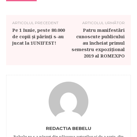
ARTICOLUL PRECEDENT
ARTICOLUL URMĂTOR
Pe 1 Iunie, peste 80.000
Patru manifestări
de copii și părinți s-au
cunoscute publicului
jucat la 1UNIFEST!
au încheiat primul
semestru expozițional
2019 al ROMEXPO
REDACTIA BEBELU
Bebelu.ro s-a născut din plăcerea autorilor ei de a scrie, din