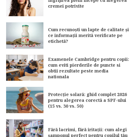
Îngrijirea pielii începe cu alegerea
cremei potrivite
Cum recunoști un lapte de calitate și
ce informații merită verificate pe
etichetă?
Examenele Cambridge pentru copii:
cum eviti pierderile de puncte si
obtii rezultate peste media
nationala
Protecție solară: ghid complet 2026
pentru alegerea corectă a SPF-ului
(15 vs. 30 vs. 50)
Fără lacrimi, fără iritații: cum alegi
șamponul perfect pentru copilul tău