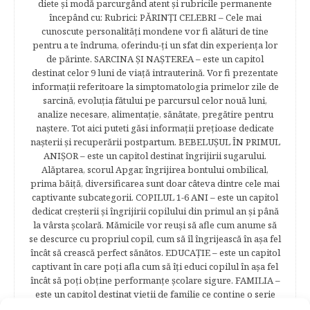
diete şi modă parcurgând atent şi rubricile permanente
începând cu: Rubrici: PĂRINŢI CELEBRI – Cele mai
cunoscute personalităţi mondene vor fi alături de tine
pentru a te îndruma, oferindu-ţi un sfat din experienţa lor
de părinte. SARCINA ŞI NAŞTEREA – este un capitol
destinat celor 9 luni de viaţă intrauterină. Vor fi prezentate
informaţii referitoare la simptomatologia primelor zile de
sarcină, evoluţia fătului pe parcursul celor nouă luni,
analize necesare, alimentaţie, sănătate, pregătire pentru
naştere. Tot aici puteti găsi informaţii preţioase dedicate
naşterii şi recuperării postpartum. BEBELUŞUL ÎN PRIMUL
ANIŞOR – este un capitol destinat îngrijirii sugarului.
Alăptarea, scorul Apgar, îngrijirea bontului ombilical,
prima băiţă, diversificarea sunt doar câteva dintre cele mai
captivante subcategorii. COPILUL 1-6 ANI – este un capitol
dedicat creşterii şi îngrijirii copilului din primul an şi până
la vârsta şcolară. Mămicile vor reuşi să afle cum anume să
se descurce cu propriul copil, cum să îl îngrijească în aşa fel
încât să crească perfect sănătos. EDUCAŢIE – este un capitol
captivant în care poţi afla cum să îţi educi copilul în aşa fel
încât să poţi obţine performanţe şcolare sigure. FAMILIA –
este un capitol destinat vieţii de familie ce conţine o serie
întreagă de sfaturi eficiente. COPII TALENTAŢI – este un