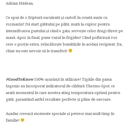
Adrian Hădean.
Ce spui de o friptură suculentă și cartofi în crustă aurie cu
rozmarin? Dă start gătitului pe plită, mută la cuptor pentru
intensificarea gustului și când e gata, servește celor dragi direct pe
masă. Apoi, la final, pune vasul în frigider! Când pofticioșii vor
cere o porție extra, reîncălzește bunătățile în același recipient. Da,
chiar nu este nevoie să le transferi!
#GoodToKnow
100% ușurință în utilizare! Tigăile din gama
Ingenio au încorporat indicatorul de căldură Thermo-Spot, ce
arată momentul în care acestea ating temperatura optimă pentru
gătit, garantând astfel rezultate perfecte și pline de savoare.
Așadar, creează momente speciale și petrece mai mult timp în
familie!