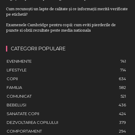
Cum recunoști un lapte de calitate și ce informații merită verificate
pe etichetă?
Examenele Cambridge pentru copii: cum eviti pierderile de
puncte si obtii rezultate peste media nationala
CATEGORII POPULARE
EVENIMENTE
741
LIFESTYLE
714
COPII
634
FAMILIA
582
COMUNICAT
521
BEBELUSI
436
SANATATE COPII
424
DEZVOLTAREA COPILULUI
379
COMPORTAMENT
294