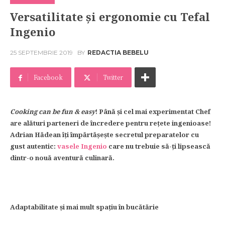
Versatilitate și ergonomie cu Tefal
Ingenio
25 SEPTEMBRIE 2019
BY
REDACTIA BEBELU
Facebook
Twitter
Cooking
can be fun & easy
!
Până și cel mai experimentat Chef
are alături parteneri de încredere pentru rețete ingenioase!
Adrian Hădean îți împărtășește secretul preparatelor cu
gust autentic:
vasele Ingenio
care nu trebuie să-ți lipsească
dintr-o nouă aventură culinară.
Adaptabilitate și mai mult spațiu în bucătărie