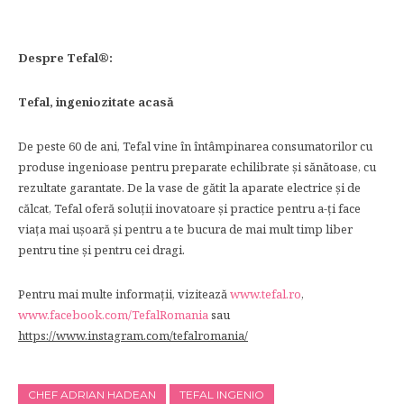
Despre Tefal®:
Tefal, ingeniozitate acasă
De peste 60 de ani, Tefal vine în întâmpinarea consumatorilor cu
produse ingenioase pentru preparate echilibrate și sănătoase, cu
rezultate garantate. De la vase de gătit la aparate electrice și de
călcat, Tefal oferă soluții inovatoare și practice pentru a-ți face
viața mai ușoară și pentru a te bucura de mai mult timp liber
pentru tine și pentru cei dragi.
Pentru mai multe informații, vizitează
www.tefal.ro
,
www.facebook.com/TefalRomania
sau
https://www.instagram.com/tefalromania/
CHEF ADRIAN HADEAN
TEFAL INGENIO