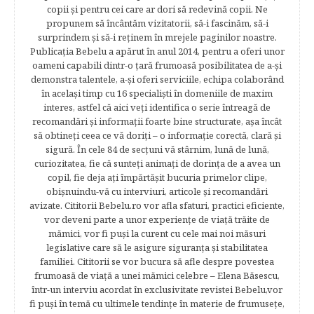
copii şi pentru cei care ar dori să redevină copii. Ne
propunem să încântăm vizitatorii, să-i fascinăm, să-i
surprindem şi să-i reţinem în mrejele paginilor noastre.​
Publicația Bebelu a apărut în anul 2014, pentru a oferi unor
oameni capabili dintr-o ţară frumoasă posibilitatea de a-şi
demonstra talentele, a-şi oferi serviciile, echipa colaborând
în acelaşi timp cu 16 specialişti în domeniile de maxim
interes, astfel că aici veţi identifica o serie întreagă de
recomandări şi informaţii foarte bine structurate, aşa încât
să obtineţi ceea ce vă doriţi – o informaţie corectă, clară şi
sigură. În cele 84 de secțuni vă stârnim, lună de lună,
curiozitatea, fie că sunteţi animaţi de dorinţa de a avea un
copil, fie deja aţi împărtăşit bucuria primelor clipe,
obişnuindu-vă cu interviuri, articole şi recomandări
avizate. Cititorii Bebelu.ro vor afla sfaturi, practici eficiente,
vor deveni parte a unor experienţe de viaţă trăite de
mămici, vor fi puşi la curent cu cele mai noi măsuri
legislative care să le asigure siguranţa şi stabilitatea
familiei. Cititorii se vor bucura să afle despre povestea
frumoasă de viață a unei mămici celebre – Elena Băsescu,
într-un interviu acordat în exclusivitate revistei Bebelu,vor
fi puşi în temă cu ultimele tendinţe în materie de frumuseţe,