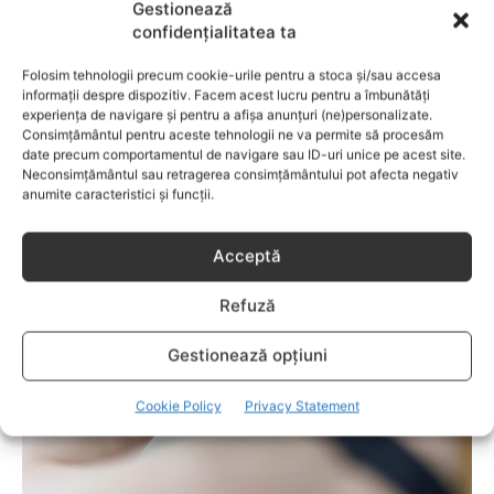
Gestionează
capitol fascinant dedicat copiilor valoroși ai țării. ÎNVAŢĂ
confidențialitatea ta
SĂ PREVII! –sunt prezentate soluţii de prevenire a
anumitor probleme de sănătate ce pot afecta atât viaţa
Folosim tehnologii precum cookie-urile pentru a stoca și/sau accesa
copiilor, cât şi pe cea a părinţilor.
informații despre dispozitiv. Facem acest lucru pentru a îmbunătăți
experiența de navigare și pentru a afișa anunțuri (ne)personalizate.
Consimțământul pentru aceste tehnologii ne va permite să procesăm
date precum comportamentul de navigare sau ID-uri unice pe acest site.
Neconsimțământul sau retragerea consimțământului pot afecta negativ
RELATED POSTS
anumite caracteristici și funcții.
Acceptă
Refuză
Gestionează opțiuni
Cookie Policy
Privacy Statement