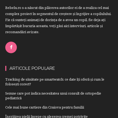
Bebelu.ro s-a născut din plăcerea autorilor ei de a realiza cel mai
complex proiect în segmentul de creştere şi îngrijire a copilulului.
Fie că sunteţi animaţi de dorinţa de a avea un copil, fie deja aţi
împărtăşit bucuria aceasta, veți găsi aici interviuri, articole şi
recomandări avizate.
ARTICOLE POPULARE
Tracking de sănătate pe smartwatch: ce date îți oferă și cum le
folosești corect?
Semne care pot indica necesitatea unui consult de ortopedie
pediatrică
Cele mai bune cartiere din Craiova pentru familii
Îngrijirea pielii începe cu alegerea cremei potrivite