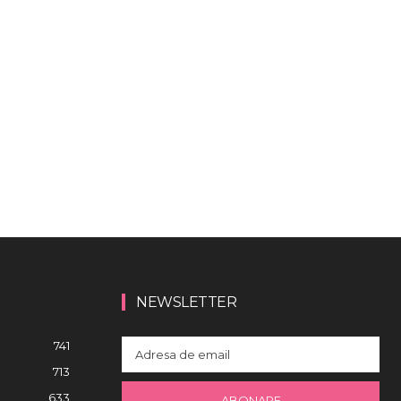
NEWSLETTER
741
713
633
ABONARE