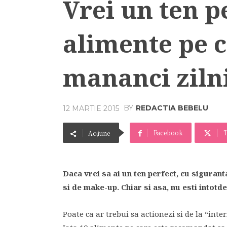
Vrei un ten p
alimente pe c
mananci ziln
BY
REDACTIA BEBELU
12 MARTIE 2015
Facebook
T
Acțiune
Daca vrei sa ai un ten perfect, cu sigurant
si de make-up. Chiar si asa, nu esti intotd
Poate ca ar trebui sa actionezi si de la “inte