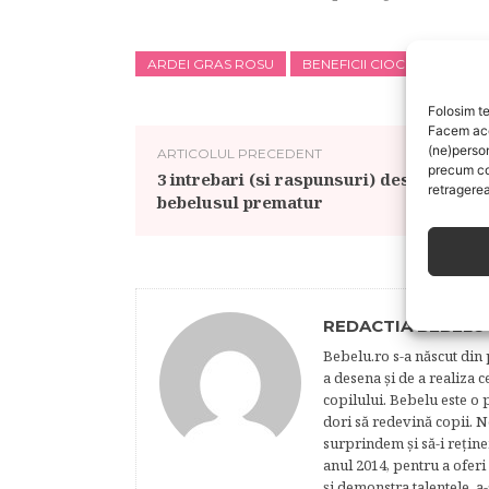
ARDEI GRAS ROSU
BENEFICII CIOCOLATA NE
Folosim te
Facem aces
(ne)perso
ARTICOLUL PRECEDENT
precum co
3 intrebari (si raspunsuri) despre
retragerea
bebelusul prematur
REDACTIA BEBELU
Bebelu.ro s-a născut din p
a desena şi de a realiza 
copilului. Bebelu este o 
dori să redevină copii. N
surprindem şi să-i reţine
anul 2014, pentru a oferi
şi demonstra talentele, a-