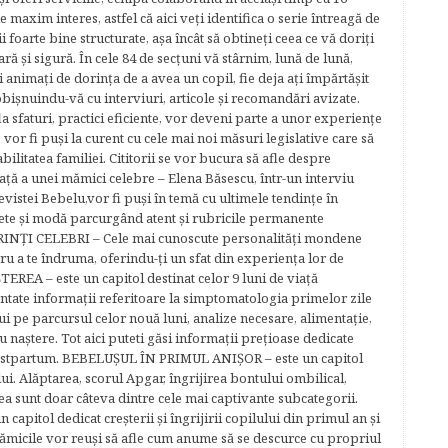
e maxim interes, astfel că aici veţi identifica o serie întreagă de
foarte bine structurate, aşa încât să obtineţi ceea ce vă doriţi
ară şi sigură. În cele 84 de secțuni vă stârnim, lună de lună,
ţi animaţi de dorinţa de a avea un copil, fie deja aţi împărtăşit
bişnuindu-vă cu interviuri, articole şi recomandări avizate.
la sfaturi, practici eficiente, vor deveni parte a unor experienţe
 vor fi puşi la curent cu cele mai noi măsuri legislative care să
abilitatea familiei. Cititorii se vor bucura să afle despre
ță a unei mămici celebre – Elena Băsescu, într-un interviu
evistei Bebelu,vor fi puşi în temă cu ultimele tendinţe în
ete şi modă parcurgând atent şi rubricile permanente
ĂRINŢI CELEBRI – Cele mai cunoscute personalităţi mondene
tru a te îndruma, oferindu-ţi un sfat din experienţa lor de
EREA – este un capitol destinat celor 9 luni de viaţă
entate informaţii referitoare la simptomatologia primelor zile
lui pe parcursul celor nouă luni, analize necesare, alimentaţie,
u naştere. Tot aici puteti găsi informaţii preţioase dedicate
 postpartum. BEBELUŞUL ÎN PRIMUL ANIŞOR – este un capitol
lui. Alăptarea, scorul Apgar, îngrijirea bontului ombilical,
ea sunt doar câteva dintre cele mai captivante subcategorii.
capitol dedicat creşterii şi îngrijirii copilului din primul an şi
Mămicile vor reuşi să afle cum anume să se descurce cu propriul