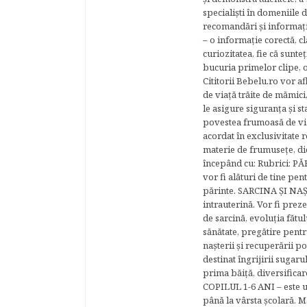
specialişti în domeniile d
recomandări şi informaţii 
– o informaţie corectă, cl
curiozitatea, fie că sunte
bucuria primelor clipe, o
Cititorii Bebelu.ro vor af
de viaţă trăite de mămici,
le asigure siguranţa şi st
povestea frumoasă de via
acordat în exclusivitate r
materie de frumuseţe, di
începând cu: Rubrici: P
vor fi alături de tine pen
părinte. SARCINA ŞI NAŞT
intrauterină. Vor fi prez
de sarcină, evoluţia fătu
sănătate, pregătire pentr
naşterii şi recuperării
destinat îngrijirii sugaru
prima băiţă, diversificar
COPILUL 1-6 ANI – este un 
până la vârsta şcolară. 