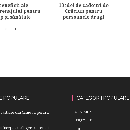
beneficii ale
10 idei de cadouri de
renajului pentru
Crăciun pentru
p și sănătate
persoanele dragi
E POPULARE
CATEGORII POPULARE
cartiere din Craiova pentru
EVENIMENTE
LIFESTYLE
lii începe cu alegerea cremei
COPII