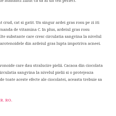
e mananci zilnic ca sa ai un ten perfect.
 crud, cat si gatit. Un singur ardei gras rosu pe zi iti
anda de vitamina C. In plus, ardeiul gras rosu
alte substante care cresc circulatia sangvina la nivelul
, carotenoidele din ardeiul gras lupta impotriva acneei.
avonoide care dau stralucire pielii. Cacaoa din ciocolata
irculatia sangvina la nivelul pielii si o protejeaza
e toate aceste efecte ale ciocolatei, aceasta trebuie sa
R. RO.