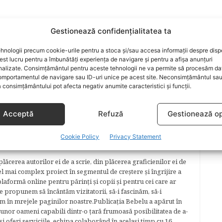
AGRA
Gestionează confidențialitatea ta
hnologii precum cookie-urile pentru a stoca și/sau accesa informații despre dispo
t lucru pentru a îmbunătăți experiența de navigare și pentru a afișa anunțuri
nalizate. Consimțământul pentru aceste tehnologii ne va permite să procesăm da
ARTICOLUL URMĂTOR
mportamentul de navigare sau ID-uri unice pe acest site. Neconsimțământul sa
De-a v-ati ascunselea
 consimțământului pot afecta negativ anumite caracteristici și funcții.
Acceptă
Refuză
Gestionează op
Cookie Policy
Privacy Statement
lăcerea autorilor ei de a scrie, din plăcerea graficienilor ei de
cel mai complex proiect în segmentul de creştere şi îngrijire a
plaformă online pentru părinţi şi copii şi pentru cei care ar
e propunem să încântăm vizitatorii, să-i fascinăm, să-i
m în mrejele paginilor noastre.​ Publicația Bebelu a apărut în
 unor oameni capabili dintr-o ţară frumoasă posibilitatea de a-
şi oferi serviciile, echipa colaborând în acelaşi timp cu 16