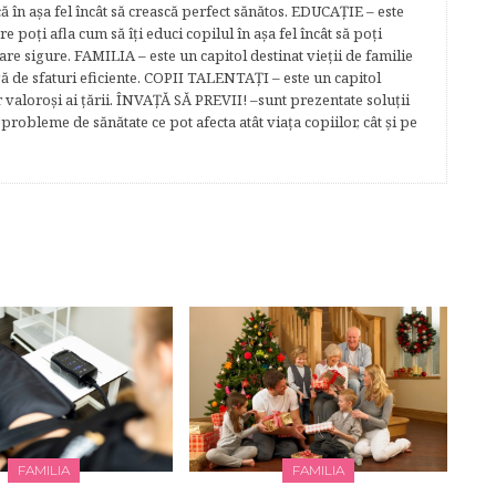
că în aşa fel încât să crească perfect sănătos. EDUCAŢIE – este
re poţi afla cum să îţi educi copilul în aşa fel încât să poţi
e sigure. FAMILIA – este un capitol destinat vieţii de familie
gă de sfaturi eficiente. COPII TALENTAŢI – este un capitol
r valoroși ai țării. ÎNVAŢĂ SĂ PREVII! –sunt prezentate soluţii
robleme de sănătate ce pot afecta atât viaţa copiilor, cât şi pe
FAMILIA
FAMILIA