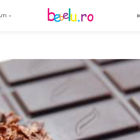
UTI
B