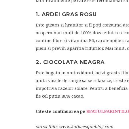
Iata 10 alimente pe care este recomandat sa l
1. ARDEI GRAS ROSU
Este gustos si hranitor si il poti consuma atat
acopera mai mult de 100% doza zilnica recom
contine fibre si vitamina B6, carotenoide si 
pielii si previn aparitia ridurilor. Mai mult
2. CIOCOLATA NEAGRA
Este bogata in antioxidanti, acizi grasi si fl
ajuta vasele de sange sa se relaxeze, creste c
impotriva razelor solare. Pentru a beneficia d
fie cel putin 80% cacao.
Citeste continuarea pe
SFATULPARINTILO
sursa foto: www.kafkaesqueblog.com