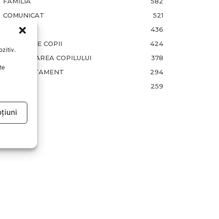
FAMILIA
582
COMUNICAT
521
BEBELUSI
436
SANATATE COPII
424
zitiv.
DEZVOLTAREA COPILULUI
378
te
COMPORTAMENT
294
u
RETETE
259
țiuni