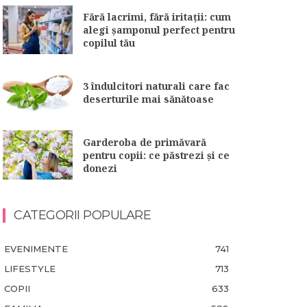
Fără lacrimi, fără iritații: cum
alegi șamponul perfect pentru
copilul tău
3 îndulcitori naturali care fac
deserturile mai sănătoase
Garderoba de primăvară
pentru copii: ce păstrezi și ce
donezi
CATEGORII POPULARE
EVENIMENTE
741
LIFESTYLE
713
COPII
633