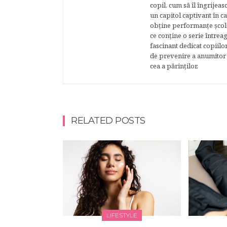
copil, cum să îl îngrijeas
un capitol captivant în ca
obţine performanţe şcolar
ce conţine o serie întrea
fascinant dedicat copiilo
de prevenire a anumitor p
cea a părinţilor.
RELATED POSTS
LIFESTYLE