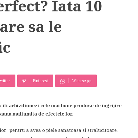
erfect? Iata 10
are sa le
ic
witter
Pinterest
WhatsApp
a iti achizitionezi cele mai bune produse de ingrijire
eauna multumita de efectele lor.
rior” pentru a avea o piele sanatoasa si stralucitoare.