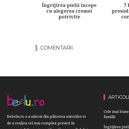
Îngrijirea pielii începe
7 
cu alegerea cremei
presod
potrivite
cor
COMENTARII
ARTICOL
Cele mai bune 
Bebelu.ro s-a născut din plăcerea autorilor ei
familii
de a realiza cel mai complex proiect în
Îngrijirea pie