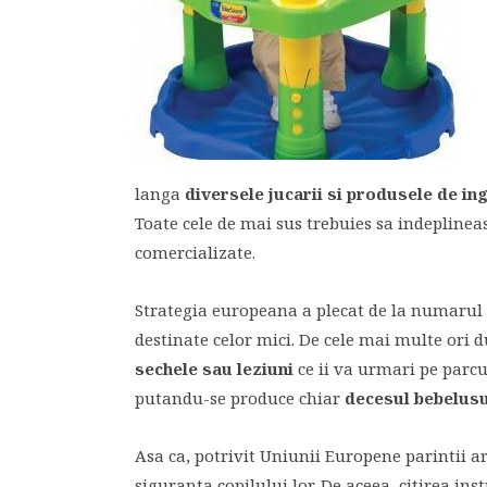
langa
diversele jucarii si produsele de ing
Toate cele de mai sus trebuies sa indeplinea
comercializate.
Strategia europeana a plecat de la numarul r
destinate celor mici. De cele mai multe ori 
sechele sau leziuni
ce ii va urmari pe parcu
putandu-se produce chiar
decesul bebelusu
Asa ca, potrivit Uniunii Europene parintii ar
siguranta copilului lor. De aceea, citirea in