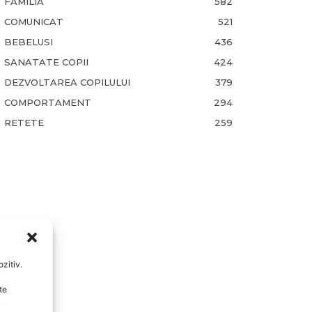
FAMILIA
582
COMUNICAT
521
BEBELUSI
436
SANATATE COPII
424
DEZVOLTAREA COPILULUI
379
COMPORTAMENT
294
RETETE
259
zitiv.
te
u