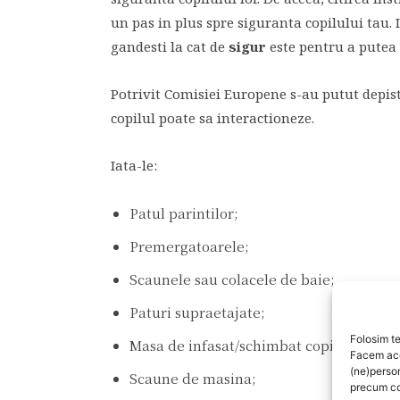
un pas in plus spre siguranta copilului tau
gandesti la cat de
sigur
este pentru a putea f
Potrivit Comisiei Europene s-au putut depis
copilul poate sa interactioneze.
Iata-le:
Patul parintilor;
Premergatoarele;
Scaunele sau colacele de baie;
Paturi supraetajate;
Folosim te
Masa de infasat/schimbat copilul;
Facem aces
(ne)perso
Scaune de masina;
precum co