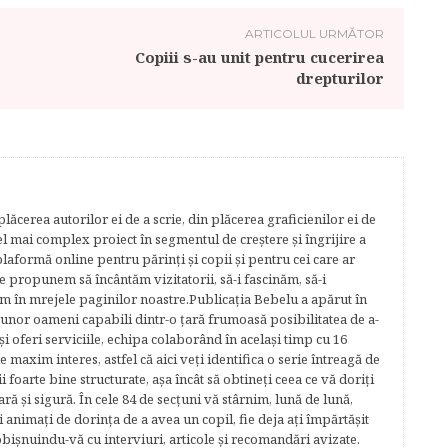
ARTICOLUL URMĂTOR
Copiii s-au unit pentru cucerirea
drepturilor
lăcerea autorilor ei de a scrie, din plăcerea graficienilor ei de
cel mai complex proiect în segmentul de creştere şi îngrijire a
plaformă online pentru părinţi şi copii şi pentru cei care ar
e propunem să încântăm vizitatorii, să-i fascinăm, să-i
m în mrejele paginilor noastre.​ Publicația Bebelu a apărut în
 unor oameni capabili dintr-o ţară frumoasă posibilitatea de a-
şi oferi serviciile, echipa colaborând în acelaşi timp cu 16
e maxim interes, astfel că aici veţi identifica o serie întreagă de
foarte bine structurate, aşa încât să obtineţi ceea ce vă doriţi
ară şi sigură. În cele 84 de secțuni vă stârnim, lună de lună,
ţi animaţi de dorinţa de a avea un copil, fie deja aţi împărtăşit
bişnuindu-vă cu interviuri, articole şi recomandări avizate.