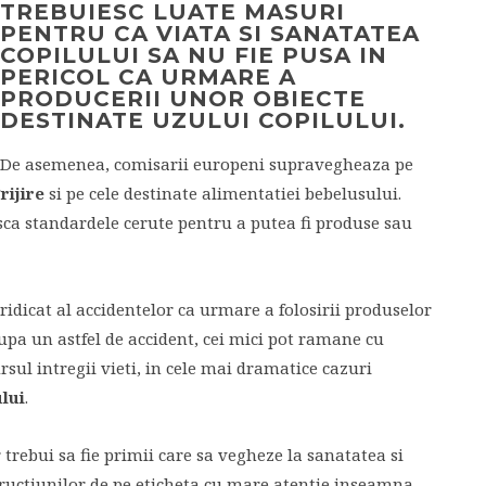
TREBUIESC LUATE MASURI
PENTRU CA VIATA SI SANATATEA
COPILULUI SA NU FIE PUSA IN
PERICOL CA URMARE A
PRODUCERII UNOR OBIECTE
DESTINATE UZULUI COPILULUI.
De asemenea, comisarii europeni supravegheaza pe
rijire
si pe cele destinate alimentatiei bebelusului.
sca standardele cerute pentru a putea fi produse sau
idicat al accidentelor ca urmare a folosirii produselor
dupa un astfel de accident, cei mici pot ramane cu
rsul intregii vieti, in cele mai dramatice cazuri
lui
.
 trebui sa fie primii care sa vegheze la sanatatea si
structiunilor de pe eticheta cu mare atentie inseamna