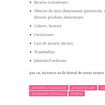
Jucaria zornaitoare;
Obiecte de mici dimensiuni (pietricele,
diverse produse alimentare;
Coliere, bratari;
Carucioare;
Lazi de jucarii/ Jucarii;
Trambuline;
Jaluzele/Cordoane.
Asa ca, incearca sa fii destul de atent atunci
ALEGEREA JUCARIILOR
JUCARII SIGURE
LI
SIGURANTA COPILULUI
SUZETA