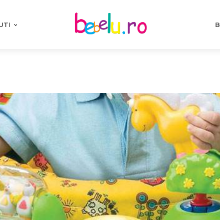
UTI
B