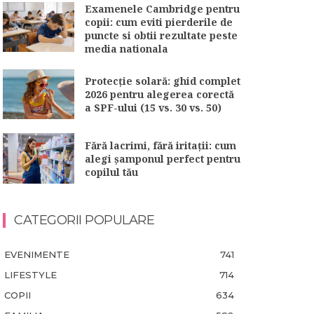
Examenele Cambridge pentru
copii: cum eviti pierderile de
puncte si obtii rezultate peste
media nationala
Protecție solară: ghid complet
2026 pentru alegerea corectă
a SPF-ului (15 vs. 30 vs. 50)
Fără lacrimi, fără iritații: cum
alegi șamponul perfect pentru
copilul tău
CATEGORII POPULARE
EVENIMENTE
741
LIFESTYLE
714
COPII
634