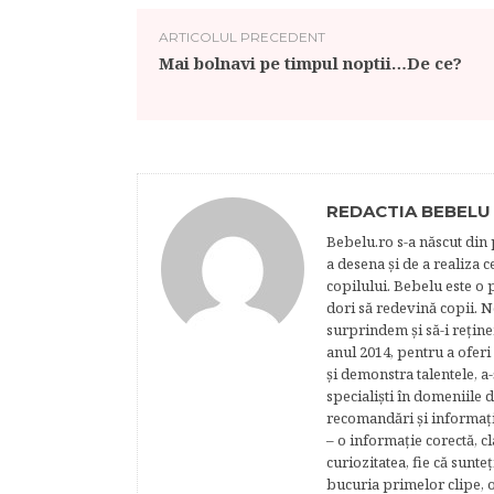
ARTICOLUL PRECEDENT
Mai bolnavi pe timpul noptii…De ce?
REDACTIA BEBELU
Bebelu.ro s-a născut din p
a desena şi de a realiza 
copilului. Bebelu este o 
dori să redevină copii. N
surprindem şi să-i reţine
anul 2014, pentru a oferi
şi demonstra talentele, a-
specialişti în domeniile d
recomandări şi informaţii 
– o informaţie corectă, cl
curiozitatea, fie că sunte
bucuria primelor clipe, o