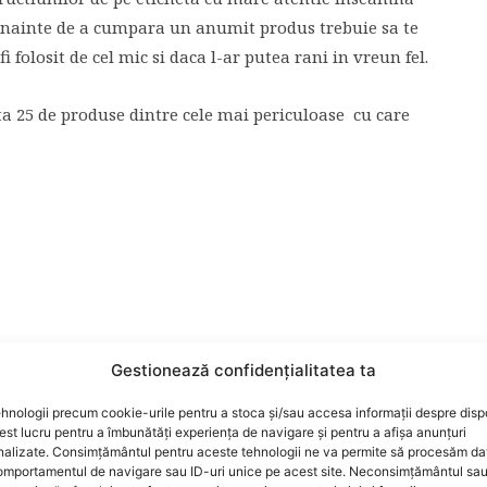
. Inainte de a cumpara un anumit produs trebuie sa te
i folosit de cel mic si daca l-ar putea rani in vreun fel.
ta 25 de produse dintre cele mai periculoase cu care
Gestionează confidențialitatea ta
hnologii precum cookie-urile pentru a stoca și/sau accesa informații despre dispo
t lucru pentru a îmbunătăți experiența de navigare și pentru a afișa anunțuri
nalizate. Consimțământul pentru aceste tehnologii ne va permite să procesăm da
mportamentul de navigare sau ID-uri unice pe acest site. Neconsimțământul sa