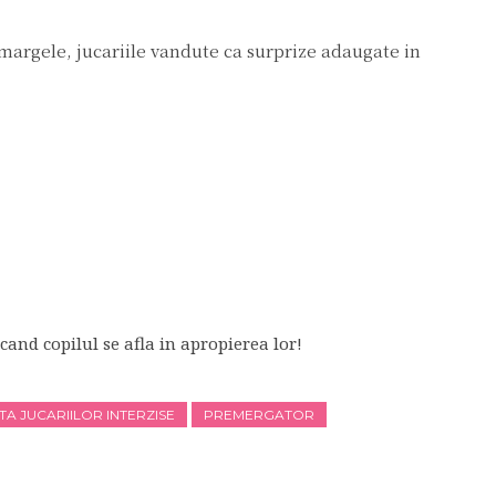
 margele, jucariile vandute ca surprize adaugate in
 cand copilul se afla in apropierea lor!
STA JUCARIILOR INTERZISE
PREMERGATOR