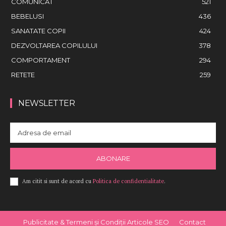
COMUNICAT
521
BEBELUSI
436
SANATATE COPII
424
DEZVOLTAREA COPILULUI
378
COMPORTAMENT
294
RETETE
259
NEWSLETTER
ABONARE
Am citit si sunt de acord cu
Politica de confidentialitate
.
Publicitate & Termeni și Condiții Articole SEO
Contact