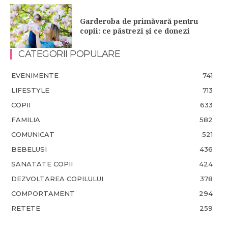
Garderoba de primăvară pentru
copii: ce păstrezi și ce donezi
CATEGORII POPULARE
EVENIMENTE
741
LIFESTYLE
713
COPII
633
FAMILIA
582
COMUNICAT
521
BEBELUSI
436
SANATATE COPII
424
DEZVOLTAREA COPILULUI
378
COMPORTAMENT
294
RETETE
259