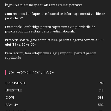
Îngrijirea pielii începe cu alegerea cremei potrivite
Cum recunoști un lapte de calitate și ce informații merită verificate
pe etichetă?
Examenele Cambridge pentru copii: cum eviti pierderile de
puncte si obtii rezultate peste media nationala
Protecție solară: ghid complet 2026 pentru alegerea corectă a SPF-
ului (15 vs. 30 vs. 50)
Fără lacrimi, fără iritații: cum alegi șamponul perfect pentru
copilul tău
CATEGORII POPULARE
EVENIMENTE
741
LIFESTYLE
713
COPII
633
FAMILIA
582