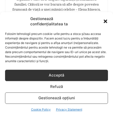
familiei. Cititorii se vor bucura să afle despre povestea
frumoasă de viață a unei mămici celebre – Elena Băsescu,
într-un interviu acordat în exclusivitate revistei Bebelu,vor
Gestionează
fi puşi în temă cu ultimele tendinţe în materie de frumuseţe,
confidențialitatea ta
diete şi modă parcurgând atent şi rubricile permanente
începând cu: Rubrici: PĂRINŢI CELEBRI – Cele mai
Folosim tehnologii precum cookie-urile pentru a stoca și/sau accesa
cunoscute personalităţi mondene vor fi alături de tine
informații despre dispozitiv. Facem acest lucru pentru a îmbunătăți
pentru a te îndruma, oferindu-ţi un sfat din experienţa lor
experiența de navigare și pentru a afișa anunțuri (ne)personalizate.
de părinte. SARCINA ŞI NAŞTEREA – este un capitol
Consimțământul pentru aceste tehnologii ne va permite să procesăm
destinat celor 9 luni de viaţă intrauterină. Vor fi prezentate
date precum comportamentul de navigare sau ID-uri unice pe acest site.
informaţii referitoare la simptomatologia primelor zile de
Neconsimțământul sau retragerea consimțământului pot afecta negativ
sarcină, evoluţia fătului pe parcursul celor nouă luni,
anumite caracteristici și funcții.
analize necesare, alimentaţie, sănătate, pregătire pentru
naştere. Tot aici puteti găsi informaţii preţioase dedicate
naşterii şi recuperării postpartum. BEBELUŞUL ÎN PRIMUL
Acceptă
ANIŞOR – este un capitol destinat îngrijirii sugarului.
Alăptarea, scorul Apgar, îngrijirea bontului ombilical,
Refuză
prima băiţă, diversificarea sunt doar câteva dintre cele mai
captivante subcategorii. COPILUL 1-6 ANI – este un capitol
Gestionează opțiuni
dedicat creşterii şi îngrijirii copilului din primul an şi până
la vârsta şcolară. Mămicile vor reuşi să afle cum anume să
Cookie Policy
Privacy Statement
se descurce cu propriul copil, cum să îl îngrijească în aşa fel