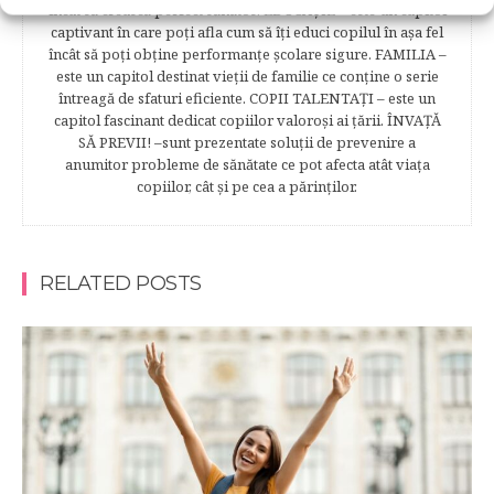
încât să crească perfect sănătos. EDUCAŢIE – este un capitol
captivant în care poţi afla cum să îţi educi copilul în aşa fel
încât să poţi obţine performanţe şcolare sigure. FAMILIA –
este un capitol destinat vieţii de familie ce conţine o serie
întreagă de sfaturi eficiente. COPII TALENTAŢI – este un
capitol fascinant dedicat copiilor valoroși ai țării. ÎNVAŢĂ
SĂ PREVII! –sunt prezentate soluţii de prevenire a
anumitor probleme de sănătate ce pot afecta atât viaţa
copiilor, cât şi pe cea a părinţilor.
RELATED POSTS