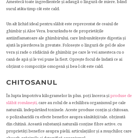
Amestecă toate ingredientele şi adaugă o lingură de miere, bând
sucul atâta timp cât este cald.
Un alt lichid ideal pentru slăbit este reprezentat de ceaiul de
ghimbir şi Aloe Vera, bucurându-te de proprietăţile
antiinflamatoare ale ghimbirului, care îmbunătăţeşte digestia şi
ajută la pierderea în greutate. Foloseşte o lingură de gel de aloe
vera şi rade o rădăcină de ghimbir, pe care le vei amesteca cu o
cană de apă şi le vei pune la fiert. Opreşte focul de îndată ce ai
obţinut o compoziţie omogenă şi bea-l cât este cald.
CHITOSANUL
În lupta împotriva kilogramelor în plus, poţi încerca şi
produse de
slăbit româneşti
, care au rolul de a echilibra organismul pe cale
naturală, îndepărtând toxinele. Aceste produse conţin şi chitosan,
o polizaharidă cu efecte benefice asupra sănătăţii tale, obţinută
din chitină. Această substanţă naturală conţine fibre active, cu
proprietăţi benefice asupra pielii, articulaţiilor şi a muşchilor, care