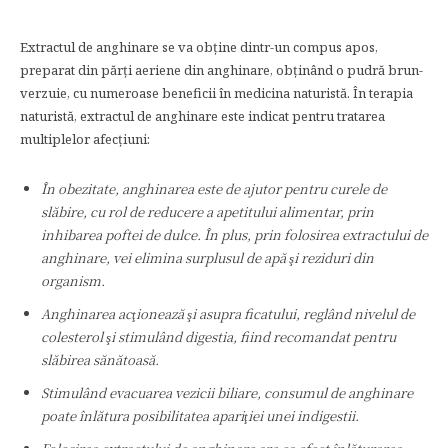
Extractul de anghinare se va obţine dintr-un compus apos,
preparat din părţi aeriene din anghinare, obţinând o pudră brun-
verzuie, cu numeroase beneficii în medicina naturistă. În terapia
naturistă, extractul de anghinare este indicat pentru tratarea
multiplelor afecţiuni:
În obezitate, anghinarea este de ajutor pentru curele de
slăbire, cu rol de reducere a apetitului alimentar, prin
inhibarea poftei de dulce. În plus, prin folosirea extractului de
anghinare, vei elimina surplusul de apă şi reziduri din
organism.
Anghinarea acţionează şi asupra ficatului, reglând nivelul de
colesterol şi stimulând digestia, fiind recomandat pentru
slăbirea sănătoasă.
Stimulând evacuarea vezicii biliare, consumul de anghinare
poate înlătura posibilitatea apariţiei unei indigestii.