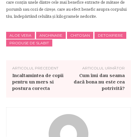
care conţin unele dintre cele mai benefice extracte de mătase de
porumb sau cozi de cireşe, care au efect benefic asupra corpului
tău, îndepărtând celulita şi kilogramele nedorite.
ALOE VERA
ANGHINARE
CHITOSAN
DETOXIFIERE
PRODUSE DE SLABIT
ARTICOLUL PRECEDENT
ARTICOLUL URMĂTOR
Incaltamintea de copii
Cum îmi dau seama
pentru un mers si
dacă bona nu este cea
postura corecta
potrivită?