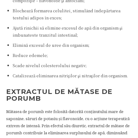
compoziţie – flavonoide şi antociani;
Blochează formarea celulitei, stimulând îndepărtarea
testului adipos în exces;
Ajută rinichii să elimine excesul de apă din organism şi
imbunateste tranzitul intestinal;
Elimină excesul de uree din organism;
Reduce edemele;
Scade nivelul colesterolului negativ;
Catalizează eliminarea nitriţilor şi nitraţilor din organism.
EXTRACTUL DE MĂTASE DE
PORUMB
Mătasea de porumb este folosită datorită conţinutului mare de
saponine, săruri de potasiu şi flavonoide, cu o acţiune terapeutică
extrem de intensă. Prin efectul său diuretic, extractul de mătase de
porumb contribuie la eliminarea surplusului de apă, diminuând