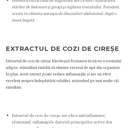
Folosirea extractului de anghinare are ca efect înlăturarea
stărilor de balonare şi greaţă şi reglarea tranzitului. Totodată,
acesta va elimina senzaţia de disconfort abdominal, după o
masă bogată.
EXTRACTUL DE COZI DE CIREŞE
Extractul de cozi de cireşe blochează formarea în exces a ţesutului
adipos, stimulând rinichii să elimine excesul de apă din organism.
În plus, acest extract poate reduce inflamaţiile şi are un efect
excelent asupra îndepărtării celulitei, acţionând pe mai multe căi
simultan:
Extractul de cozi de cireşe are efect antiinflamator,
eliminând inflamaţiile datorită principiilor active din