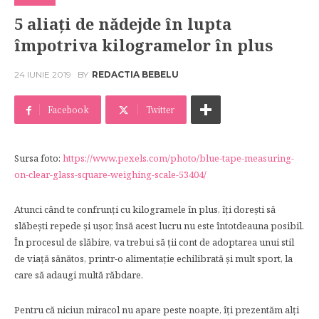
5 aliaţi de nădejde în lupta
împotriva kilogramelor în plus
24 IUNIE 2019
BY
REDACTIA BEBELU
Facebook
Twitter
Sursa foto:
https://www.pexels.com/photo/blue-tape-measuring-
on-clear-glass-square-weighing-scale-53404/
Atunci când te confrunţi cu kilogramele în plus, îţi doreşti să
slăbeşti repede şi uşor, însă acest lucru nu este întotdeauna posibil.
În procesul de slăbire, va trebui să ţii cont de adoptarea unui stil
de viaţă sănătos, printr-o alimentaţie echilibrată şi mult sport, la
care să adaugi multă răbdare.
Pentru că niciun miracol nu apare peste noapte, îţi prezentăm alţi