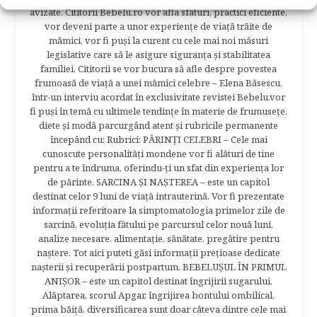
avizate. Cititorii Bebelu.ro vor afla sfaturi, practici eficiente,
vor deveni parte a unor experienţe de viaţă trăite de
mămici, vor fi puşi la curent cu cele mai noi măsuri
legislative care să le asigure siguranţa şi stabilitatea
familiei. Cititorii se vor bucura să afle despre povestea
frumoasă de viață a unei mămici celebre – Elena Băsescu,
într-un interviu acordat în exclusivitate revistei Bebelu,vor
fi puşi în temă cu ultimele tendinţe în materie de frumuseţe,
diete şi modă parcurgând atent şi rubricile permanente
începând cu: Rubrici: PĂRINŢI CELEBRI – Cele mai
cunoscute personalităţi mondene vor fi alături de tine
pentru a te îndruma, oferindu-ţi un sfat din experienţa lor
de părinte. SARCINA ŞI NAŞTEREA – este un capitol
destinat celor 9 luni de viaţă intrauterină. Vor fi prezentate
informaţii referitoare la simptomatologia primelor zile de
sarcină, evoluţia fătului pe parcursul celor nouă luni,
analize necesare, alimentaţie, sănătate, pregătire pentru
naştere. Tot aici puteti găsi informaţii preţioase dedicate
naşterii şi recuperării postpartum. BEBELUŞUL ÎN PRIMUL
ANIŞOR – este un capitol destinat îngrijirii sugarului.
Alăptarea, scorul Apgar, îngrijirea bontului ombilical,
prima băiţă, diversificarea sunt doar câteva dintre cele mai