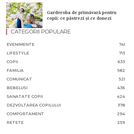
Garderoba de primăvară pentru
copii: ce păstrezi și ce donezi
CATEGORII POPULARE
EVENIMENTE
741
LIFESTYLE
713
COPII
633
FAMILIA
582
COMUNICAT
521
BEBELUSI
436
SANATATE COPII
424
DEZVOLTAREA COPILULUI
378
COMPORTAMENT
294
RETETE
259