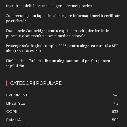
Îngrijirea pielii începe cu alegerea cremei potrivite
Cum recunoști un lapte de calitate și ce informații merită verificate
pe etichetă?
Examenele Cambridge pentru copii: cum eviti pierderile de
puncte si obtii rezultate peste media nationala
Protecție solară: ghid complet 2026 pentru alegerea corectă a SPF-
ului (15 vs. 30 vs. 50)
Fără lacrimi, fără iritații: cum alegi șamponul perfect pentru
copilul tău
CATEGORII POPULARE
EVENIMENTE
741
LIFESTYLE
713
COPII
633
FAMILIA
582