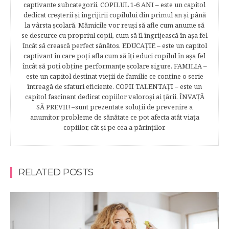
captivante subcategorii. COPILUL 1-6 ANI – este un capitol
dedicat creşterii şi îngrijirii copilului din primul an şi până
la vârsta şcolară. Mămicile vor reuşi să afle cum anume să
se descurce cu propriul copil, cum să îl îngrijească în aşa fel
încât să crească perfect sănătos. EDUCAŢIE – este un capitol
captivant în care poţi afla cum să îţi educi copilul în aşa fel
încât să poţi obţine performanţe şcolare sigure. FAMILIA –
este un capitol destinat vieţii de familie ce conţine o serie
întreagă de sfaturi eficiente. COPII TALENTAŢI – este un
capitol fascinant dedicat copiilor valoroși ai țării. ÎNVAŢĂ
SĂ PREVII! –sunt prezentate soluţii de prevenire a
anumitor probleme de sănătate ce pot afecta atât viaţa
copiilor, cât şi pe cea a părinţilor.
RELATED POSTS