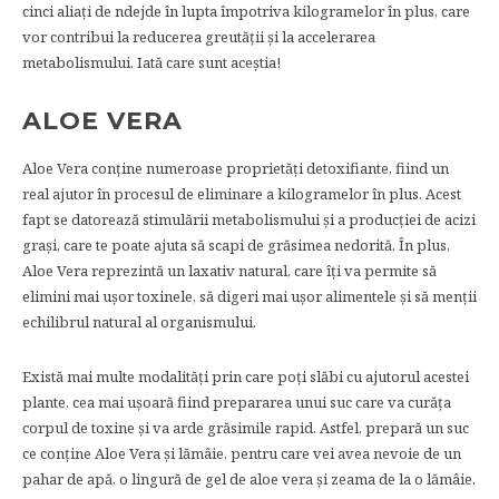
cinci aliaţi de ndejde în lupta împotriva kilogramelor în plus, care
vor contribui la reducerea greutăţii şi la accelerarea
metabolismului. Iată care sunt aceştia!
ALOE VERA
Aloe Vera conţine numeroase proprietăţi detoxifiante, fiind un
real ajutor în procesul de eliminare a kilogramelor în plus. Acest
fapt se datorează stimulării metabolismului şi a producţiei de acizi
graşi, care te poate ajuta să scapi de grăsimea nedorită. În plus,
Aloe Vera reprezintă un laxativ natural, care îţi va permite să
elimini mai uşor toxinele, să digeri mai uşor alimentele şi să menţii
echilibrul natural al organismului.
Există mai multe modalităţi prin care poţi slăbi cu ajutorul acestei
plante, cea mai uşoară fiind prepararea unui suc care va curăţa
corpul de toxine şi va arde grăsimile rapid. Astfel, prepară un suc
ce conţine Aloe Vera şi lămâie, pentru care vei avea nevoie de un
pahar de apă, o lingură de gel de aloe vera şi zeama de la o lămâie.