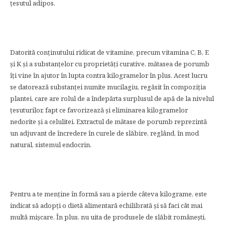
ţesutul adipos.
Datorită conţinutului ridicat de vitamine, precum vitamina C, B, E
şi K şi a substanţelor cu proprietăţi curative, mătasea de porumb
îţi vine în ajutor în lupta contra kilogramelor în plus. Acest lucru
se datorează substanţei numite mucilagiu, regăsit în compoziţia
plantei, care are rolul de a îndepărta surplusul de apă de la nivelul
ţesuturilor, fapt ce favorizează şi eliminarea kilogramelor
nedorite şi a celulitei. Extractul de mătase de porumb reprezintă
un adjuvant de încredere în curele de slăbire, reglând, în mod
natural, sistemul endocrin.
Pentru a te menţine în formă sau a pierde câteva kilograme, este
indicat să adopţi o dietă alimentară echilibrată şi să faci cât mai
multă mişcare. În plus, nu uita de produsele de slăbit româneşti,