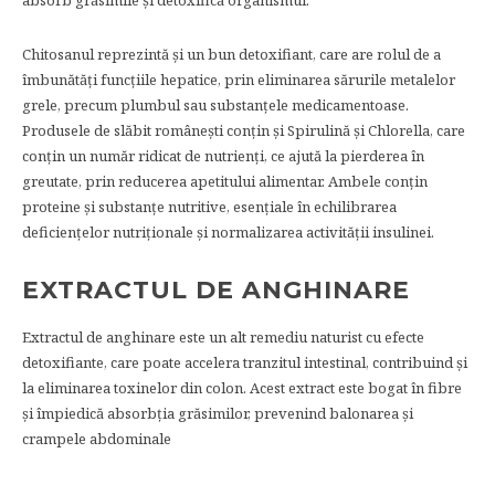
absorb grăsimile şi detoxifică organismul.
Chitosanul reprezintă şi un bun detoxifiant, care are rolul de a
îmbunătăţi funcţiile hepatice, prin eliminarea sărurile metalelor
grele, precum plumbul sau substanţele medicamentoase.
Produsele de slăbit româneşti conţin şi Spirulină şi Chlorella, care
conţin un număr ridicat de nutrienţi, ce ajută la pierderea în
greutate, prin reducerea apetitului alimentar. Ambele conţin
proteine şi substanţe nutritive, esenţiale în echilibrarea
deficienţelor nutriţionale şi normalizarea activităţii insulinei.
EXTRACTUL DE ANGHINARE
Extractul de anghinare este un alt remediu naturist cu efecte
detoxifiante, care poate accelera tranzitul intestinal, contribuind şi
la eliminarea toxinelor din colon. Acest extract este bogat în fibre
şi împiedică absorbţia grăsimilor, prevenind balonarea şi
crampele abdominale