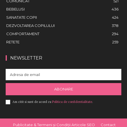
COMUNICAT
521
BEBELUSI
436
SANATATE COPII
424
DEZVOLTAREA COPILULUI
378
COMPORTAMENT
294
RETETE
259
NEWSLETTER
ABONARE
Am citit si sunt de acord cu
Politica de confidentialitate
.
Publicitate & Termeni și Condiții Articole SEO
Contact