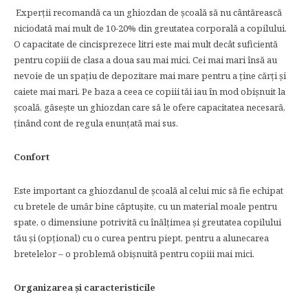
Experții recomandă ca un ghiozdan de școală să nu cântărească
niciodată mai mult de 10-20% din greutatea corporală a copilului.
O capacitate de cincisprezece litri este mai mult decât suficientă
pentru copiii de clasa a doua sau mai mici. Cei mai mari însă au
nevoie de un spațiu de depozitare mai mare pentru a ține cărți și
caiete mai mari. Pe baza a ceea ce copiii tăi iau în mod obișnuit la
școală, găsește un ghiozdan care să le ofere capacitatea necesară,
ținând cont de regula enunțată mai sus.
Confort
Este important ca ghiozdanul de școală al celui mic să fie echipat
cu bretele de umăr bine căptușite, cu un material moale pentru
spate, o dimensiune potrivită cu înălțimea și greutatea copilului
tău și (opțional) cu o curea pentru piept, pentru a alunecarea
bretelelor – o problemă obișnuită pentru copiii mai mici.
Organizarea și caracteristicile