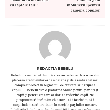
cu laptele tău!”
mobilierul pentru
camera copiilor
REDACTIA BEBELU
Bebelu.ro s-a născut din plăcerea autorilor ei de a scrie, din
plăcerea graficienilor ei de a desena şi de a realiza cel mai
complex proiect în segmentul de creştere şi îngrijire a
copilului. Bebelu este o plaformă online pentru părinţi şi
copii şi pentru cei care ar dori să redevină copii. Ne
propunem să încântăm vizitatorii, să-i fascinăm, să-i
surprindem şi să-i reţinem în mrejele paginilor noastre.​
Publicația Bebelu a apărut în anul 2014, pentru a oferi unor