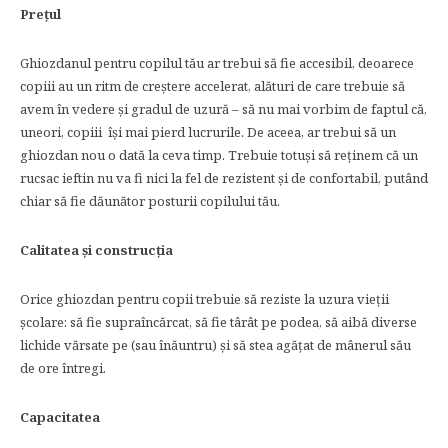
Prețul
Ghiozdanul pentru copilul tău ar trebui să fie accesibil, deoarece
copiii au un ritm de creștere accelerat, alături de care trebuie să
avem în vedere și gradul de uzură – să nu mai vorbim de faptul că,
uneori, copiii își mai pierd lucrurile. De aceea, ar trebui să un
ghiozdan nou o dată la ceva timp. Trebuie totuși să reținem că un
rucsac ieftin nu va fi nici la fel de rezistent și de confortabil, putând
chiar să fie dăunător posturii copilului tău.
Calitatea și construcția
Orice ghiozdan pentru copii trebuie să reziste la uzura vieții
școlare: să fie supraîncărcat, să fie târât pe podea, să aibă diverse
lichide vărsate pe (sau înăuntru) și să stea agățat de mânerul său
de ore întregi.
Capacitatea