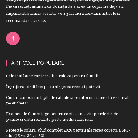
Fie că sunteţi animaţi de dorinţa de a avea un copil, fie deja aţi
împărtăşit bucuria aceasta, veți găsi aici interviuri, articole şi
recomandări avizate.
ARTICOLE POPULARE
Cele mai bune cartiere din Craiova pentru familii
Îngrijirea pielii începe cu alegerea cremei potrivite
Cum recunoști un lapte de calitate și ce informații merită verificate
pe etichetă?
Examenele Cambridge pentru copii: cum eviti pierderile de
puncte si obtii rezultate peste media nationala
Protecție solară: ghid complet 2026 pentru alegerea corectă a SPF-
ului (15 vs. 30 vs. 50)