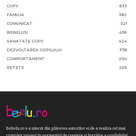
COPII
633
FAMILIA
582
COMUNICAT
521
BEBELUSI
436
SANATATE COPII
424
DEZVOLTAREA COPILULUI
378
COMPORTAMENT
294
RETETE
259
Bebelu.ro s-a născut din plăcerea autorilor ei de a realiza cel mai
complex proiect în segmentul de creştere şi îngrijire a copilulului.