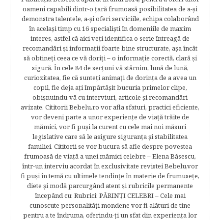
oameni capabili dintr-o ţară frumoasă posibilitatea de a-şi
demonstra talentele, a-şi oferi serviciile, echipa colaborând
în acelaşi timp cu 16 specialişti în domeniile de maxim
interes, astfel că aici veţi identifica o serie întreagă de
recomandări şi informaţii foarte bine structurate, aşa încât
să obtineţi ceea ce vă doriţi – o informaţie corectă, clară şi
sigură. În cele 84 de secțuni vă stârnim, lună de lună,
curiozitatea, fie că sunteţi animaţi de dorinţa de a avea un
copil, fie deja aţi împărtăşit bucuria primelor clipe,
obişnuindu-vă cu interviuri, articole şi recomandări
avizate. Cititorii Bebelu.ro vor afla sfaturi, practici eficiente,
vor deveni parte a unor experienţe de viaţă trăite de
mămici, vor fi puşi la curent cu cele mai noi măsuri
legislative care să le asigure siguranţa şi stabilitatea
familiei. Cititorii se vor bucura să afle despre povestea
frumoasă de viață a unei mămici celebre – Elena Băsescu,
într-un interviu acordat în exclusivitate revistei Bebelu,vor
fi puşi în temă cu ultimele tendinţe în materie de frumuseţe,
diete şi modă parcurgând atent şi rubricile permanente
începând cu: Rubrici: PĂRINŢI CELEBRI – Cele mai
cunoscute personalităţi mondene vor fi alături de tine
pentru a te îndruma, oferindu-ţi un sfat din experienţa lor