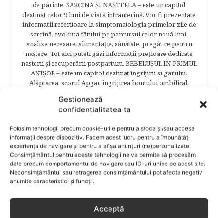
de părinte. SARCINA ŞI NAŞTEREA – este un capitol
destinat celor 9 luni de viaţă intrauterină. Vor fi prezentate
informaţii referitoare la simptomatologia primelor zile de
sarcină, evoluţia fătului pe parcursul celor nouă luni,
analize necesare, alimentaţie, sănătate, pregătire pentru
naştere. Tot aici puteti găsi informaţii preţioase dedicate
naşterii şi recuperării postpartum. BEBELUŞUL ÎN PRIMUL
ANIŞOR – este un capitol destinat îngrijirii sugarului.
Alăptarea, scorul Apgar, îngrijirea bontului ombilical,
prima băiţă, diversificarea sunt doar câteva dintre cele mai
Gestionează
captivante subcategorii. COPILUL 1-6 ANI – este un capitol
confidențialitatea ta
dedicat creşterii şi îngrijirii copilului din primul an şi până
la vârsta şcolară. Mămicile vor reuşi să afle cum anume să
Folosim tehnologii precum cookie-urile pentru a stoca și/sau accesa
se descurce cu propriul copil, cum să îl îngrijească în aşa fel
informații despre dispozitiv. Facem acest lucru pentru a îmbunătăți
încât să crească perfect sănătos. EDUCAŢIE – este un capitol
experiența de navigare și pentru a afișa anunțuri (ne)personalizate.
captivant în care poţi afla cum să îţi educi copilul în aşa fel
Consimțământul pentru aceste tehnologii ne va permite să procesăm
încât să poţi obţine performanţe şcolare sigure. FAMILIA –
date precum comportamentul de navigare sau ID-uri unice pe acest site.
este un capitol destinat vieţii de familie ce conţine o serie
Neconsimțământul sau retragerea consimțământului pot afecta negativ
întreagă de sfaturi eficiente. COPII TALENTAŢI – este un
anumite caracteristici și funcții.
capitol fascinant dedicat copiilor valoroși ai țării. ÎNVAŢĂ
SĂ PREVII! –sunt prezentate soluţii de prevenire a
Acceptă
anumitor probleme de sănătate ce pot afecta atât viaţa