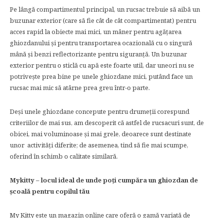
Pe lângă compartimentul principal, un rucsac trebuie să aibă un
buzunar exterior (care să fie cât de cât compartimentat) pentru
acces rapid la obiecte mai mici, un mâner pentru agățarea
ghiozdanului și pentru transportarea ocazională cu o singură
mână și benzi reflectorizante pentru siguranță. Un buzunar
exterior pentru o sticlă cu apă este foarte util, dar uneori nu se
potrivește prea bine pe unele ghiozdane mici, putând face un
rucsac mai mic să atârne prea greu într-o parte.
Deși unele ghiozdane concepute pentru drumeții corespund
criteriilor de mai sus, am descoperit că astfel de rucsacuri sunt, de
obicei, mai voluminoase și mai grele, deoarece sunt destinate
unor activități diferite; de asemenea, tind să fie mai scumpe,
oferind în schimb o calitate similară.
Mykitty – locul ideal de unde poți cumpăra un ghiozdan de
școală pentru copilul tău
My Kitty este un magazin online care oferă o gamă variată de