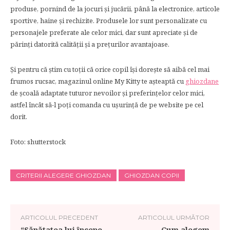
produse, pornind de la jocuri și jucării, până la electronice, articole
sportive, haine și rechizite. Produsele lor sunt personalizate cu
personajele preferate ale celor mici, dar sunt apreciate și de
părinți datorită calității și a prețurilor avantajoase.
Și pentru că știm cu toții că orice copil își dorește să aibă cel mai
frumos rucsac, magazinul online My Kitty te așteaptă cu
ghiozdane
de școală adaptate tuturor nevoilor și preferințelor celor mici,
astfel încât să-l poți comanda cu ușurință de pe website pe cel
dorit.
Foto: shutterstock
CRITERII ALEGERE GHIOZDAN
GHIOZDAN COPII
ARTICOLUL PRECEDENT
ARTICOLUL URMĂTOR
“Sănătatea lui începe
Cum alegem