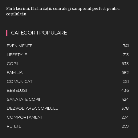
Fără lacrimi, fără iritații: cum alegi șamponul perfect pentru
copilul tău
CATEGORII POPULARE
EVENIMENTE
741
LIFESTYLE
713
COPII
633
FAMILIA
582
COMUNICAT
521
BEBELUSI
436
SANATATE COPII
424
DEZVOLTAREA COPILULUI
378
COMPORTAMENT
294
RETETE
259