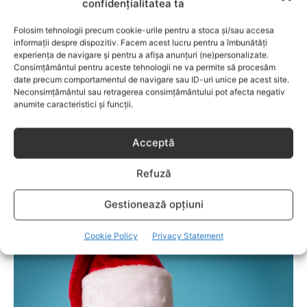
confidențialitatea ta
Soluții despre cum să-ti gestionezi
Folosim tehnologii precum cookie-urile pentru a stoca și/sau accesa
anxietatea
informații despre dispozitiv. Facem acest lucru pentru a îmbunătăți
experiența de navigare și pentru a afișa anunțuri (ne)personalizate.
Consimțământul pentru aceste tehnologii ne va permite să procesăm
date precum comportamentul de navigare sau ID-uri unice pe acest site.
Neconsimțământul sau retragerea consimțământului pot afecta negativ
anumite caracteristici și funcții.
Acceptă
Refuză
Gestionează opțiuni
COMPORTAMENT
Cookie Policy
Privacy Statement
Regresia somnului la copiii de 1-2 ani