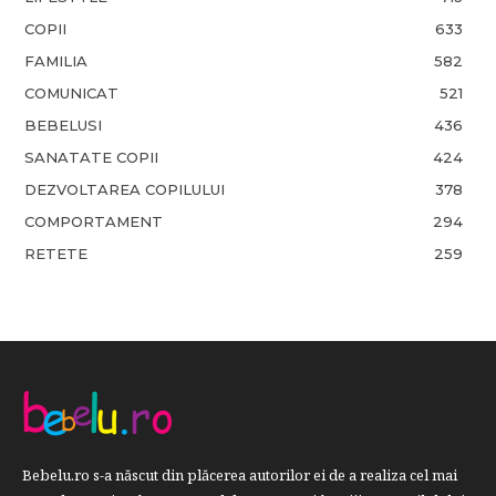
COPII
633
FAMILIA
582
COMUNICAT
521
BEBELUSI
436
SANATATE COPII
424
DEZVOLTAREA COPILULUI
378
COMPORTAMENT
294
RETETE
259
Bebelu.ro s-a născut din plăcerea autorilor ei de a realiza cel mai