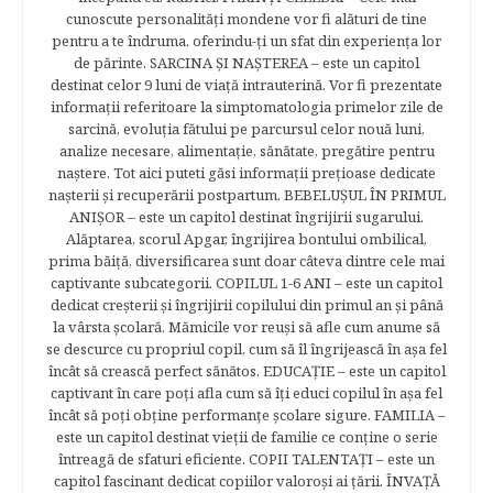
cunoscute personalităţi mondene vor fi alături de tine
pentru a te îndruma, oferindu-ţi un sfat din experienţa lor
de părinte. SARCINA ŞI NAŞTEREA – este un capitol
destinat celor 9 luni de viaţă intrauterină. Vor fi prezentate
informaţii referitoare la simptomatologia primelor zile de
sarcină, evoluţia fătului pe parcursul celor nouă luni,
analize necesare, alimentaţie, sănătate, pregătire pentru
naştere. Tot aici puteti găsi informaţii preţioase dedicate
naşterii şi recuperării postpartum. BEBELUŞUL ÎN PRIMUL
ANIŞOR – este un capitol destinat îngrijirii sugarului.
Alăptarea, scorul Apgar, îngrijirea bontului ombilical,
prima băiţă, diversificarea sunt doar câteva dintre cele mai
captivante subcategorii. COPILUL 1-6 ANI – este un capitol
dedicat creşterii şi îngrijirii copilului din primul an şi până
la vârsta şcolară. Mămicile vor reuşi să afle cum anume să
se descurce cu propriul copil, cum să îl îngrijească în aşa fel
încât să crească perfect sănătos. EDUCAŢIE – este un capitol
captivant în care poţi afla cum să îţi educi copilul în aşa fel
încât să poţi obţine performanţe şcolare sigure. FAMILIA –
este un capitol destinat vieţii de familie ce conţine o serie
întreagă de sfaturi eficiente. COPII TALENTAŢI – este un
capitol fascinant dedicat copiilor valoroși ai țării. ÎNVAŢĂ