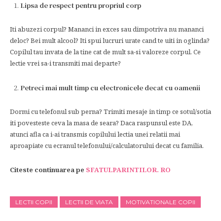
Lipsa de respect pentru propriul corp
Iti abuzezi corpul? Mananci in exces sau dimpotriva nu mananci
deloc? Bei mult alcool? Iti spui lucruri urate cand te uiti in oglinda?
Copilul tau invata de la tine cat de mult sa-si valoreze corpul. Ce
lectie vrei sa-i transmiti mai departe?
Petreci mai mult timp cu electronicele decat cu oamenii
Dormi cu telefonul sub perna? Trimiti mesaje in timp ce sotul/sotia
iti povesteste ceva la masa de seara? Daca raspunsul este DA,
atunci afla ca i-ai transmis copilului lectia unei relatii mai
aproapiate cu ecranul telefonului/calculatorului decat cu familia.
Citeste continuarea pe
SFATULPARINTILOR. RO
LECTII COPII
LECTII DE VIATA
MOTIVATIONALE COPII