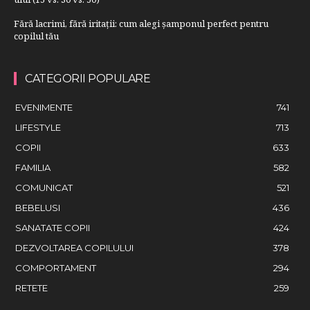
Fără lacrimi, fără iritații: cum alegi șamponul perfect pentru
copilul tău
CATEGORII POPULARE
EVENIMENTE
741
LIFESTYLE
713
COPII
633
FAMILIA
582
COMUNICAT
521
BEBELUSI
436
SANATATE COPII
424
DEZVOLTAREA COPILULUI
378
COMPORTAMENT
294
RETETE
259