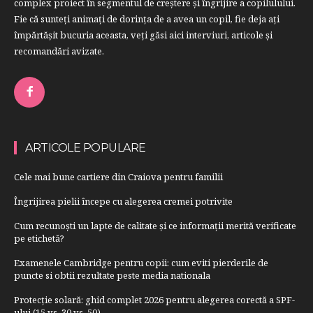
complex proiect în segmentul de creştere şi îngrijire a copilulului.
Fie că sunteţi animaţi de dorinţa de a avea un copil, fie deja aţi
împărtăşit bucuria aceasta, veți găsi aici interviuri, articole şi
recomandări avizate.
ARTICOLE POPULARE
Cele mai bune cartiere din Craiova pentru familii
Îngrijirea pielii începe cu alegerea cremei potrivite
Cum recunoști un lapte de calitate și ce informații merită verificate
pe etichetă?
Examenele Cambridge pentru copii: cum eviti pierderile de
puncte si obtii rezultate peste media nationala
Protecție solară: ghid complet 2026 pentru alegerea corectă a SPF-
ului (15 vs. 30 vs. 50)