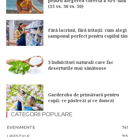
pentru alegerea corectă a SPF-ului
(15 vs. 30 vs. 50)
Fără lacrimi, fără iritații: cum alegi
șamponul perfect pentru copilul tău
3 îndulcitori naturali care fac
deserturile mai sănătoase
Garderoba de primăvară pentru
copii: ce păstrezi și ce donezi
CATEGORII POPULARE
EVENIMENTE
741
LIFESTYLE
713