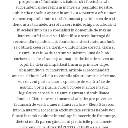
propunem să încântăm vizitatorii, să-i fascinăm, să-i
surprindem şi să-i reţinem în mrejele paginilor noastre.​
Publicația Bebelu a apărut în anul 2014, pentru a oferi unor
oameni capabili dintr-o ţară frumoasă posibilitatea de a-şi
demonstra talentele, a-şi oferi serviciile, echipa colaborând
în acelaşi timp cu 16 specialişti în domeniile de maxim
interes, astfel că aici veţi identifica o serie întreagă de
recomandări şi informaţii foarte bine structurate, aşa încât
să obtineţi ceea ce vă doriţi – o informaţie corectă, clară şi
sigură. În cele 84 de secțuni vă stârnim, lună de lună,
curiozitatea, fie că sunteţi animaţi de dorinţa de a avea un
copil, fie deja aţi împărtăşit bucuria primelor clipe,
obişnuindu-vă cu interviuri, articole şi recomandări
avizate. Cititorii Bebelu.ro vor afla sfaturi, practici eficiente,
vor deveni parte a unor experienţe de viaţă trăite de
mămici, vor fi puşi la curent cu cele mai noi măsuri
legislative care să le asigure siguranţa şi stabilitatea
familiei. Cititorii se vor bucura să afle despre povestea
frumoasă de viață a unei mămici celebre – Elena Băsescu,
într-un interviu acordat în exclusivitate revistei Bebelu,vor
fi puşi în temă cu ultimele tendinţe în materie de frumuseţe,
diete şi modă parcurgând atent şi rubricile permanente
începând cu: Rubrici: PĂRINŢI CELEBRI – Cele mai