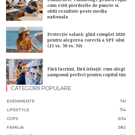
cum eviti pierderile de puncte si
obtii rezultate peste media
nationala
Protecție solară: ghid complet 2026
pentru alegerea corectă a SPF-ului
(15 vs. 30 vs. 50)
Fără lacrimi, fără iritații: cum alegi
șamponul perfect pentru copilul tău
CATEGORII POPULARE
EVENIMENTE
741
LIFESTYLE
714
COPII
634
FAMILIA
582