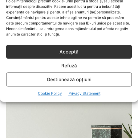
Folosim tehnologii precum cookie-urile pentru a stoca și/sau accesa
informații despre dispozitiv. Facem acest lucru pentru a îmbunătăți
experiența de navigare și pentru a afișa anunțuri (ne)personalizate.
Consimțământul pentru aceste tehnologii ne va permite să procesăm
date precum comportamentul de navigare sau ID-uri unice pe acest site.
Neconsimțământul sau retragerea consimțământului pot afecta negativ
anumite caracteristici și funcții.
Acceptă
Refuză
CASA
Gestionează opțiuni
7 moduri în care poți folosi culorile anului
2021 în casa ta
Cookie Policy
Privacy Statement