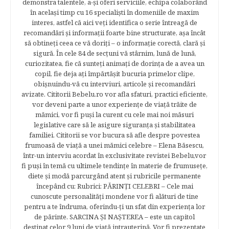
demonstra talentele, a-şi oferi serviciile, echipa colaborând
în acelaşi timp cu 16 specialişti în domeniile de maxim
interes, astfel că aici veţi identifica o serie întreagă de
recomandări şi informaţii foarte bine structurate, aşa încât
să obtineţi ceea ce vă doriţi – o informaţie corectă, clară şi
sigură. În cele 84 de secțuni vă stârnim, lună de lună,
curiozitatea, fie că sunteţi animaţi de dorinţa de a avea un
copil, fie deja aţi împărtăşit bucuria primelor clipe,
obişnuindu-vă cu interviuri, articole şi recomandări
avizate. Cititorii Bebelu.ro vor afla sfaturi, practici eficiente,
vor deveni parte a unor experienţe de viaţă trăite de
mămici, vor fi puşi la curent cu cele mai noi măsuri
legislative care să le asigure siguranţa şi stabilitatea
familiei. Cititorii se vor bucura să afle despre povestea
frumoasă de viață a unei mămici celebre – Elena Băsescu,
într-un interviu acordat în exclusivitate revistei Bebelu,vor
fi puşi în temă cu ultimele tendinţe în materie de frumuseţe,
diete şi modă parcurgând atent şi rubricile permanente
începând cu: Rubrici: PĂRINŢI CELEBRI – Cele mai
cunoscute personalităţi mondene vor fi alături de tine
pentru a te îndruma, oferindu-ţi un sfat din experienţa lor
de părinte. SARCINA ŞI NAŞTEREA – este un capitol
destinat celor 9 luni de viaţă intrauterină. Vor fi prezentate