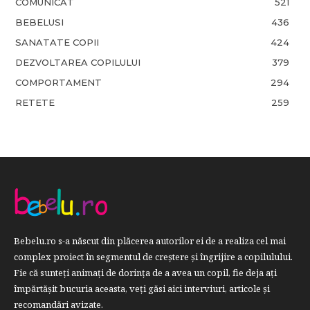
COMUNICAT
521
BEBELUSI
436
SANATATE COPII
424
DEZVOLTAREA COPILULUI
379
COMPORTAMENT
294
RETETE
259
Bebelu.ro s-a născut din plăcerea autorilor ei de a realiza cel mai
complex proiect în segmentul de creştere şi îngrijire a copilulului.
Fie că sunteţi animaţi de dorinţa de a avea un copil, fie deja aţi
împărtăşit bucuria aceasta, veți găsi aici interviuri, articole şi
recomandări avizate.