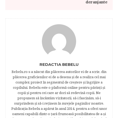
deranjante
REDACTIA BEBELU
Bebelu.ro s-a născut din plăcerea autorilor ei de a scrie, din
plăcerea graficienilor ei de a desena şi de a realiza cel mai
complex proiect în segmentul de creştere şi îngrijire a
copilului. Bebelu este o plaformă online pentru părinţi şi
copii şi pentru cei care ar dori să redevină copii. Ne
propunem să încântăm vizitatorii, să-i fascinăm, să-i
surprindem şi să-i reţinem în mrejele paginilor noastre.​
Publicația Bebelu a apărut în anul 2014, pentru a oferi unor
oameni capabili dintr-o ţară frumoasă posibilitatea de a-şi