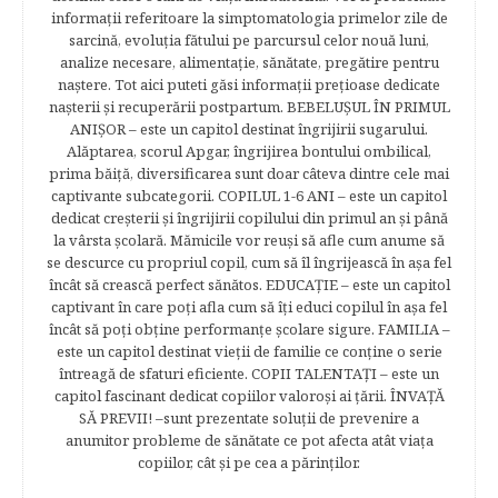
informaţii referitoare la simptomatologia primelor zile de
sarcină, evoluţia fătului pe parcursul celor nouă luni,
analize necesare, alimentaţie, sănătate, pregătire pentru
naştere. Tot aici puteti găsi informaţii preţioase dedicate
naşterii şi recuperării postpartum. BEBELUŞUL ÎN PRIMUL
ANIŞOR – este un capitol destinat îngrijirii sugarului.
Alăptarea, scorul Apgar, îngrijirea bontului ombilical,
prima băiţă, diversificarea sunt doar câteva dintre cele mai
captivante subcategorii. COPILUL 1-6 ANI – este un capitol
dedicat creşterii şi îngrijirii copilului din primul an şi până
la vârsta şcolară. Mămicile vor reuşi să afle cum anume să
se descurce cu propriul copil, cum să îl îngrijească în aşa fel
încât să crească perfect sănătos. EDUCAŢIE – este un capitol
captivant în care poţi afla cum să îţi educi copilul în aşa fel
încât să poţi obţine performanţe şcolare sigure. FAMILIA –
este un capitol destinat vieţii de familie ce conţine o serie
întreagă de sfaturi eficiente. COPII TALENTAŢI – este un
capitol fascinant dedicat copiilor valoroși ai țării. ÎNVAŢĂ
SĂ PREVII! –sunt prezentate soluţii de prevenire a
anumitor probleme de sănătate ce pot afecta atât viaţa
copiilor, cât şi pe cea a părinţilor.