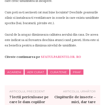
care cresc umiditatea in incapere.
Cum poti sa-ti aerisesti cat mai bine locuinta? Deschide geamurile
zilnic si instaleaza-ti ventilatoare in zonele in care exista umiditate
sporita (bai, bucatarii, pivnite etc.).
Gazul de la aragaz diminueaza calitatea aerului din casa. De aceea
este indicat sa ai fereastra deschisa atunci cand gatesti. Hota este si
ea benefica pentru a diminua nivelul de umiditate.
Citeste continuarea pe
SFATULPARINTILOR. RO
ACARIENI
AER CURAT
CURATENIE
PRAF
ARTICOLUL PRECEDENT
ARTICOLUL URMĂTOR
7 lectii periculoase pe
Ciupiturile de insecte –
care le dam copiilor
mici, dar tare