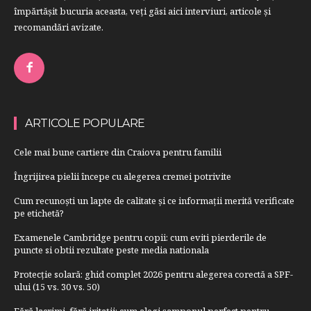
împărtăşit bucuria aceasta, veți găsi aici interviuri, articole şi
recomandări avizate.
ARTICOLE POPULARE
Cele mai bune cartiere din Craiova pentru familii
Îngrijirea pielii începe cu alegerea cremei potrivite
Cum recunoști un lapte de calitate și ce informații merită verificate
pe etichetă?
Examenele Cambridge pentru copii: cum eviti pierderile de
puncte si obtii rezultate peste media nationala
Protecție solară: ghid complet 2026 pentru alegerea corectă a SPF-
ului (15 vs. 30 vs. 50)
Fără lacrimi, fără iritații: cum alegi șamponul perfect pentru