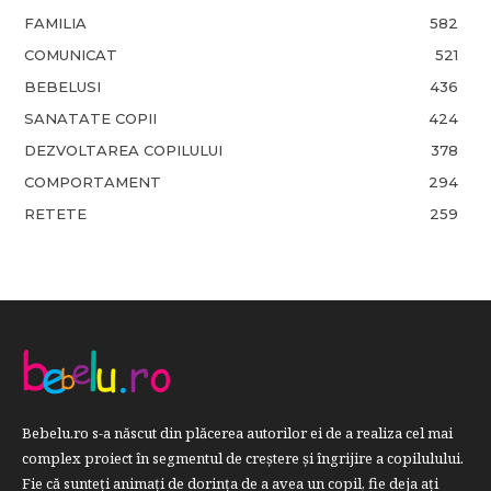
FAMILIA
582
COMUNICAT
521
BEBELUSI
436
SANATATE COPII
424
DEZVOLTAREA COPILULUI
378
COMPORTAMENT
294
RETETE
259
Bebelu.ro s-a născut din plăcerea autorilor ei de a realiza cel mai
complex proiect în segmentul de creştere şi îngrijire a copilulului.
Fie că sunteţi animaţi de dorinţa de a avea un copil, fie deja aţi