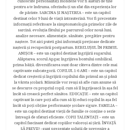
cunoscute personalităţi mondene vor fi alături de tine
pentru a te îndruma, oferindu-ţi un sfat din experienţa lor
de părinte. SARCINA ŞI NAŞTEREA – este un capitol
destinat celor 9 luni de viaţă intrauterină. Vor fi prezentate
informaţii referitoare la simptomatologia primelor zile de
sarcină, evoluţia fătului pe parcursul celor nouă luni,
analize necesare, alimentaţie, sănătate, pregătire pentru
naştere. Tot aici puteti găsi informaţii preţioase dedicate
naşterii şi recuperării postpartum. BEBELUŞUL ÎN PRIMUL
ANIŞOR – este un capitol destinat îngrijirii sugarului.
Alăptarea, scorul Apgar, îngrijirea bontului ombilical,
prima băiţă, diversificarea sunt doar câteva dintre cele mai
captivante subcategorii. COPILUL 1-6 ANI – este un capitol
dedicat creşterii şi îngrijirii copilului din primul an şi până
la vârsta şcolară. Mămicile vor reuşi să afle cum anume să
se descurce cu propriul copil, cum să îl îngrijească în aşa fel
încât să crească perfect sănătos. EDUCAŢIE – este un capitol
captivant în care poţi afla cum să îţi educi copilul în aşa fel
încât să poţi obţine performanţe şcolare sigure. FAMILIA –
este un capitol destinat vieţii de familie ce conţine o serie
întreagă de sfaturi eficiente. COPII TALENTAŢI – este un
capitol fascinant dedicat copiilor valoroși ai țării. ÎNVAŢĂ
SĂ PREVII! –sunt prezentate soluţii de prevenire a