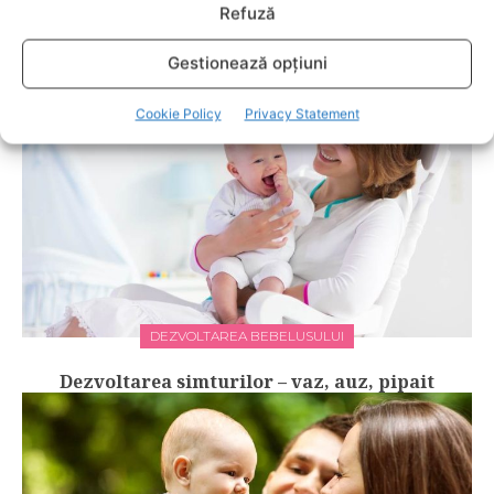
Refuză
SINDROMUL SMSS (sindromul morţii subite a
sugarului) la bebeluşi, între mister şi ştiinţă!
Gestionează opțiuni
Cookie Policy
Privacy Statement
DEZVOLTAREA BEBELUSULUI
Dezvoltarea simturilor – vaz, auz, pipait