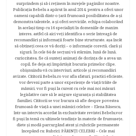
surprindem şi să-i reţinem în mrejele paginilor noastre.​
Publicația Bebelu a apărut în anul 2014, pentru a oferi unor
oameni capabili dintr-o ţară frumoasă posibilitatea de a-şi
demonstra talentele, a-şi oferi serviciile, echipa colaborând
în acelaşi timp cu 16 specialişti în domeniile de maxim
interes, astfel că aici veţi identifica o serie întreagă de
recomandări şi informaţii foarte bine structurate, aşa încât
să obtineţi ceea ce vă doriţi – o informaţie corectă, clară şi
sigură. În cele 84 de secțuni vă stârnim, lună de lună,
curiozitatea, fie că sunteţi animaţi de dorinţa de a avea un
copil, fie deja aţi împărtăşit bucuria primelor clipe,
obişnuindu-vă cu interviuri, articole şi recomandări
avizate. Cititorii Bebelu.ro vor afla sfaturi, practici eficiente,
vor deveni parte a unor experienţe de viaţă trăite de
mămici, vor fi puşi la curent cu cele mai noi măsuri
legislative care să le asigure siguranţa şi stabilitatea
familiei. Cititorii se vor bucura să afle despre povestea
frumoasă de viață a unei mămici celebre – Elena Băsescu,
într-un interviu acordat în exclusivitate revistei Bebelu,vor
fi puşi în temă cu ultimele tendinţe în materie de frumuseţe,
diete şi modă parcurgând atent şi rubricile permanente
începând cu: Rubrici: PĂRINŢI CELEBRI – Cele mai