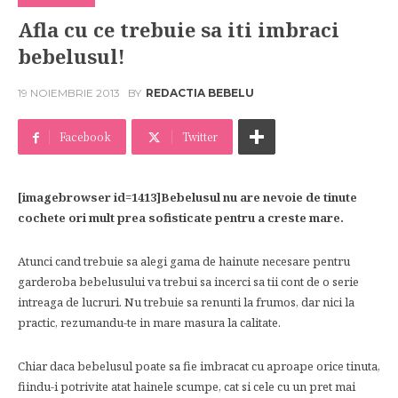
Afla cu ce trebuie sa iti imbraci
bebelusul!
19 NOIEMBRIE 2013
BY
REDACTIA BEBELU
Facebook
Twitter
[imagebrowser id=1413]Bebelusul nu are nevoie de tinute
cochete ori mult prea sofisticate pentru a creste mare.
Atunci cand trebuie sa alegi gama de hainute necesare pentru
garderoba bebelusului va trebui sa incerci sa tii cont de o serie
intreaga de lucruri. Nu trebuie sa renunti la frumos, dar nici la
practic, rezumandu-te in mare masura la calitate.
Chiar daca bebelusul poate sa fie imbracat cu aproape orice tinuta,
fiindu-i potrivite atat hainele scumpe, cat si cele cu un pret mai