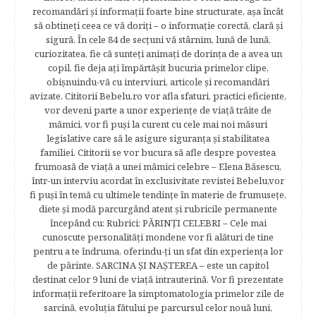
recomandări şi informaţii foarte bine structurate, aşa încât
să obtineţi ceea ce vă doriţi – o informaţie corectă, clară şi
sigură. În cele 84 de secțuni vă stârnim, lună de lună,
curiozitatea, fie că sunteţi animaţi de dorinţa de a avea un
copil, fie deja aţi împărtăşit bucuria primelor clipe,
obişnuindu-vă cu interviuri, articole şi recomandări
avizate. Cititorii Bebelu.ro vor afla sfaturi, practici eficiente,
vor deveni parte a unor experienţe de viaţă trăite de
mămici, vor fi puşi la curent cu cele mai noi măsuri
legislative care să le asigure siguranţa şi stabilitatea
familiei. Cititorii se vor bucura să afle despre povestea
frumoasă de viață a unei mămici celebre – Elena Băsescu,
într-un interviu acordat în exclusivitate revistei Bebelu,vor
fi puşi în temă cu ultimele tendinţe în materie de frumuseţe,
diete şi modă parcurgând atent şi rubricile permanente
începând cu: Rubrici: PĂRINŢI CELEBRI – Cele mai
cunoscute personalităţi mondene vor fi alături de tine
pentru a te îndruma, oferindu-ţi un sfat din experienţa lor
de părinte. SARCINA ŞI NAŞTEREA – este un capitol
destinat celor 9 luni de viaţă intrauterină. Vor fi prezentate
informaţii referitoare la simptomatologia primelor zile de
sarcină, evoluţia fătului pe parcursul celor nouă luni,