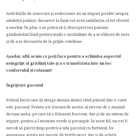
Activitățile de renovare și redecorare au un impact pozitiv asupra
sănătății psihice, deoarece la final vei avea satisfacția că tot efortul
a meritat. În plus, s-ar putea să-ți descoperi noi pasiuni,
grădinăritul fiind pentru mulți o modalitate de a se elibera de stres
și de a se deconecta de la grijile cotidiene.
Așadar, află acum ce poți face pentru a schimba aspectul
neîngrijit al grădinii tale și a o transforma într-un loc
confortabil și relaxant!
Îngrijește gazonul
Primul lucru care îți atrage atenția atunci când pășești într-o curte
este gazonul. Pentru a te bucura de acesta, ai nevoie de o mașină
de tuns iarba, pe care să o folosești frecvent, dar și de un sistem de
irigare, pentru a-l menține verde și proaspăt. În acest fel, nu vei fi
nevoit să pierzi timp pentru a uda gazonul cu furtunul. De
asemenea, acesta are nevoie de fertilizatori, dar și de soluții