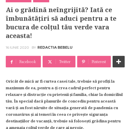
Ai o grădină neîngrijită? Iată ce
îmbunătățiri să aduci pentru a te
bucura de colțul tău verde vara
aceasta!
16 IUNIE 2020
BY
REDACTIA BEBELU
Facebook
Twitter
Pinterest
Oricât de mică ar fi curtea casei tale, trebuie să profiți la
maximum de ea, pentru a-ți crea cadrul perfect pentru
relaxare și distracție cu prietenii și familia, chiar la domiciliul
tău. În special dacă planurile de concediu pentru această
vară ți-au fost năruite de situația generată de pandemia cu
coronavirus și ai temeri în ceea ce privește siguranța
destinațiilor de vacanță, trebuie să folosești grădina pentru
a amenaja colțul verde de care ai nevoie.