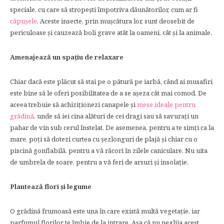
speciale, cu care să stropești împotriva dăunătorilor, cum ar fi
căpușele
. Aceste insecte, prin mușcătura lor, sunt deosebit de
periculoase și cauzează boli grave atât la oameni, cât și la animale.
Amenajează un spațiu de relaxare
Chiar dacă este plăcut să stai pe o pătură pe iarbă, când ai musafiri
este bine să le oferi posibilitatea de a se așeza cât mai comod. De
aceea trebuie să achiziționezi canapele și
mese ideale pentru
grădină
, unde să iei cina alături de cei dragi sau să savurați un
pahar de vin sub cerul înstelat. De asemenea, pentru a te simți ca la
mare, poți să dotezi curtea cu șezlonguri de plajă și chiar cu o
piscină gonflabilă, pentru a vă răcori în zilele caniculare. Nu uita
de umbrela de soare, pentru a vă feri de arsuri și insolație.
Plantează flori și legume
O grădină frumoasă este una în care există multă vegetație, iar
parfumul florilor te îmbie de la intrare. Așa că nu neglija acest