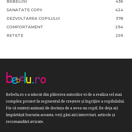
BEBELUSI
436
SANATATE COPII
424
DEZVOLTAREA COPILULUI
378
COMPORTAMENT
294
RETETE
259
Bebelu.ro s-a născut din plăcerea autorilor ei de a realiza cel mai
complex proiect în segmentul de creştere şi îngrijire a copilulului.
Fie că sunteţi animaţi de dorinţa de a avea un copil, fie deja aţi
împărtăşit bucuria aceasta, veți găsi aici interviuri, articole şi
recomandări avizate.