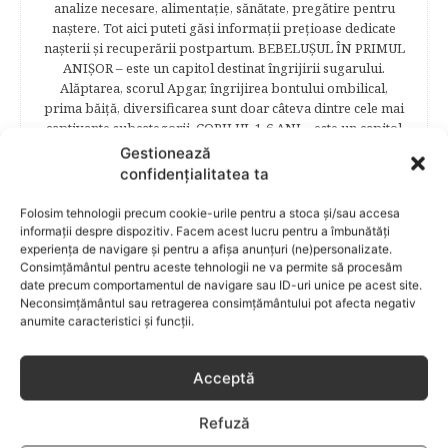
analize necesare, alimentaţie, sănătate, pregătire pentru
naştere. Tot aici puteti găsi informaţii preţioase dedicate
naşterii şi recuperării postpartum. BEBELUŞUL ÎN PRIMUL
ANIŞOR – este un capitol destinat îngrijirii sugarului.
Alăptarea, scorul Apgar, îngrijirea bontului ombilical,
prima băiţă, diversificarea sunt doar câteva dintre cele mai
captivante subcategorii. COPILUL 1-6 ANI – este un capitol
dedicat creşterii şi îngrijirii copilului din primul an şi până
Gestionează
la vârsta şcolară. Mămicile vor reuşi să afle cum anume să
confidențialitatea ta
se descurce cu propriul copil, cum să îl îngrijească în aşa fel
încât să crească perfect sănătos. EDUCAŢIE – este un capitol
Folosim tehnologii precum cookie-urile pentru a stoca și/sau accesa
captivant în care poţi afla cum să îţi educi copilul în aşa fel
informații despre dispozitiv. Facem acest lucru pentru a îmbunătăți
încât să poţi obţine performanţe şcolare sigure. FAMILIA –
experiența de navigare și pentru a afișa anunțuri (ne)personalizate.
este un capitol destinat vieţii de familie ce conţine o serie
Consimțământul pentru aceste tehnologii ne va permite să procesăm
date precum comportamentul de navigare sau ID-uri unice pe acest site.
întreagă de sfaturi eficiente. COPII TALENTAŢI – este un
Neconsimțământul sau retragerea consimțământului pot afecta negativ
capitol fascinant dedicat copiilor valoroși ai țării. ÎNVAŢĂ
anumite caracteristici și funcții.
SĂ PREVII! –sunt prezentate soluţii de prevenire a
anumitor probleme de sănătate ce pot afecta atât viaţa
copiilor, cât şi pe cea a părinţilor.
Acceptă
Refuză