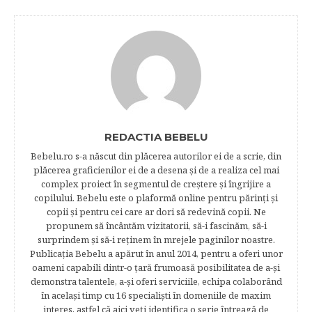
REDACTIA BEBELU
Bebelu.ro s-a născut din plăcerea autorilor ei de a scrie, din
plăcerea graficienilor ei de a desena şi de a realiza cel mai
complex proiect în segmentul de creştere şi îngrijire a
copilului. Bebelu este o plaformă online pentru părinţi şi
copii şi pentru cei care ar dori să redevină copii. Ne
propunem să încântăm vizitatorii, să-i fascinăm, să-i
surprindem şi să-i reţinem în mrejele paginilor noastre.​
Publicația Bebelu a apărut în anul 2014, pentru a oferi unor
oameni capabili dintr-o ţară frumoasă posibilitatea de a-şi
demonstra talentele, a-şi oferi serviciile, echipa colaborând
în acelaşi timp cu 16 specialişti în domeniile de maxim
interes, astfel că aici veţi identifica o serie întreagă de