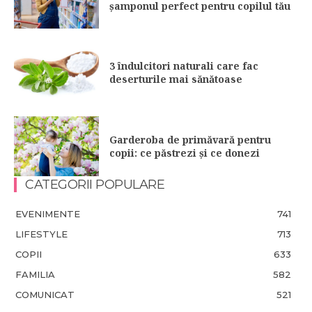
șamponul perfect pentru copilul tău
3 îndulcitori naturali care fac
deserturile mai sănătoase
Garderoba de primăvară pentru
copii: ce păstrezi și ce donezi
CATEGORII POPULARE
EVENIMENTE
741
LIFESTYLE
713
COPII
633
FAMILIA
582
COMUNICAT
521