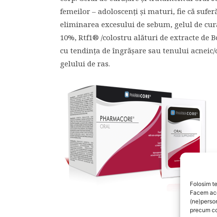
femeilor – adoloscenți și maturi, fie că suf
eliminarea excesului de sebum, gelul de cu
10%, Rtf1® /colostru alături de extracte de Bo
cu tendința de îngrășare sau tenului acneic/cu
gelului de ras.
Folosim te
Facem aces
(ne)perso
precum co