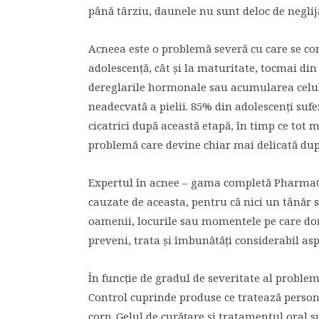
până târziu, daunele nu sunt deloc de neglij
Acneea este o problemă severă cu care se con
adolescență, cât și la maturitate, tocmai din
dereglarile hormonale sau acumularea celul
neadecvată a pielii. 85% din adolescenți su
cicatrici după această etapă, în timp ce tot m
problemă care devine chiar mai delicată du
Expertul în acnee – gama completă PharmaCor
cauzate de aceasta, pentru că nici un tânăr 
oamenii, locurile sau momentele pe care doreș
preveni, trata și îmbunătăți considerabil aspe
În funcție de gradul de severitate al prob
Control cuprinde produse ce tratează personal
corp. Gelul de curățare și tratamentul oral s