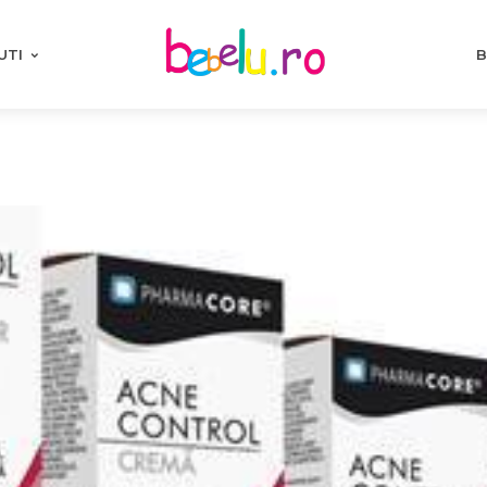
UTI
B