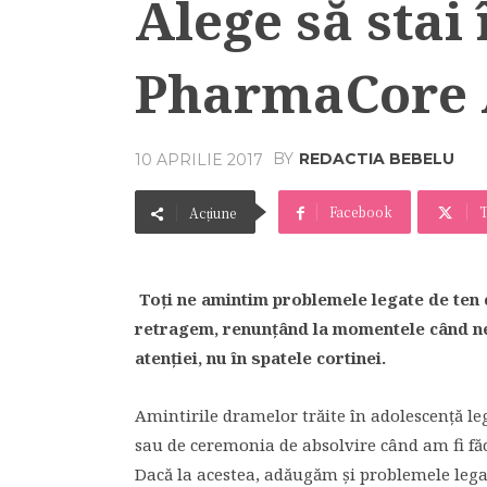
Alege să stai
PharmaCore 
BY
REDACTIA BEBELU
10 APRILIE 2017
Facebook
T
Acțiune
Toți ne amintim problemele legate de ten 
retragem, renunțând la momentele când ne-
atenției, nu în spatele cortinei.
Amintirile dramelor trăite în adolescență leg
sau de ceremonia de absolvire când am fi făcu
Dacă la acestea, adăugăm și problemele legat