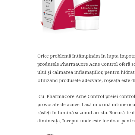
Orice problemă întâmpinăm în lupta împotriv
produsele PharmaCore Acne Control oferă so
ului și calmarea inflamațiilor, pentru hidr
Utilizând produsele adecvate, roșeața este d
Cu PharmaCore Acne Control preiei controlul
provocate de acnee. Lasă în urmă întunericul
răsfeți în lumină sezonul acesta. Bucură-te d
dimineața, început unde este loc doar pentru 