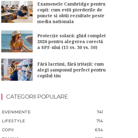
Examenele Cambridge pentru
copii: cum eviti pierderile de
puncte si obtii rezultate peste
media nationala
Protecție solară: ghid complet
2026 pentru alegerea corectă
a SPF-ului (15 vs. 30 vs. 50)
Fără lacrimi, fără iritații: cum
alegi șamponul perfect pentru
copilul tău
CATEGORII POPULARE
EVENIMENTE
741
LIFESTYLE
714
COPII
634