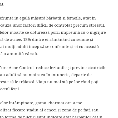
at.
fruntă în egală măsură bărbații și femeile, atât în
 cauza unor factori dificil de controlat precum stressul,
elor moarte ce obturează porii împreună cu o îngrijire
feră de acnee, 18% dintre ei rămânând cu semne și
ai mulți adulți încep să se confrunte și ei cu această
pă o anumită vârstă.
e Acne Control reduce leziunile și previne cicatricile
sau adult să nu mai stea în intuneric, departe de
te să le trăiască. Viața nu mai stă pe loc când poți
ctul feței.
lemelor întâmpinate, gama PharmaCore Acne
izat fiecare stadiu al acneei și zona de pe față sau
ub forma de plicuri sunt indicate atât bărbaților cât și