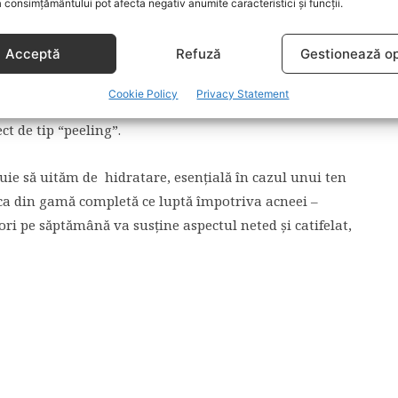
 consimțământului pot afecta negativ anumite caracteristici și funcții.
a dispoziție gelul, în timp ce adolecentele, femeile
ema de față de două ori pe zi. Formula bazată pe
Acceptă
Refuză
Gestionează op
 cauzate de acnee, în special la femeia adultă și
nt cu acid salicilic, colostru și oligopeptide, prin
Cookie Policy
Privacy Statement
itatea microorganismelor implicate în acnee,
ct de tip “peeling”.
ie să uităm de hidratare, esențială în cazul unui ten
sca din gamă completă ce luptă împotriva acneei –
i pe săptămână va susține aspectul neted și catifelat,