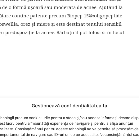
eră de o formă ușoară sau moderată de acnee. Ajutând la
rățare conține patente precum Biopep 15®/oligopeptide
swellia, orez și miere și este destinat tenului sensibil
 predispoziție la acnee. Bărbații îl pot folosi și în locul
Gestionează confidențialitatea ta
hnologii precum cookie-urile pentru a stoca și/sau accesa informații despre dispo
t lucru pentru a îmbunătăți experiența de navigare și pentru a afișa anunțuri
nalizate. Consimțământul pentru aceste tehnologii ne va permite să procesăm da
mportamentul de navigare sau ID-uri unice pe acest site. Neconsimțământul sa