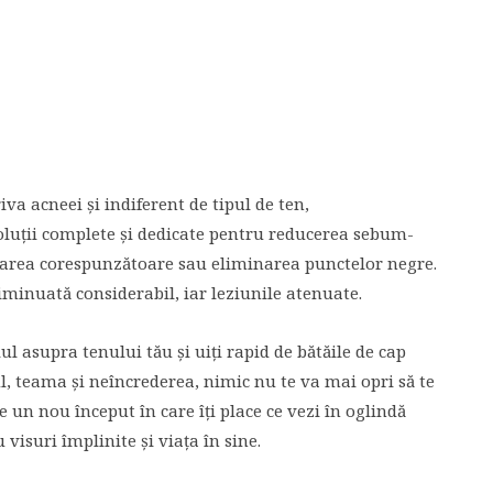
a acneei și indiferent de tipul de ten,
luții complete și dedicate pentru reducerea sebum-
atarea corespunzătoare sau eliminarea punctelor negre.
iminuată considerabil, iar leziunile atenuate.
 asupra tenului tău și uiți rapid de bătăile de cap
, teama și neîncrederea, nimic nu te va mai opri să te
e un nou început în care îți place ce vezi în oglindă
visuri împlinite și viața în sine.