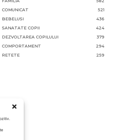
FAMILIA
582
COMUNICAT
521
BEBELUSI
436
SANATATE COPII
424
DEZVOLTAREA COPILULUI
379
COMPORTAMENT
294
RETETE
259
zitiv.
te
u