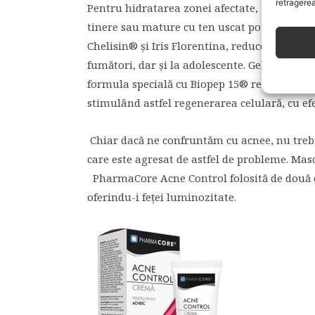
retragerea
Pentru hidratarea zonei afectate, tinerii au l
tinere sau mature cu ten uscat pot folosi cr
Chelisin® și Iris Florentina, reduce leziunile
fumători, dar și la adolescente. Gelul tratame
formula specială cu Biopep 15® reduce activ
stimulând astfel regenerarea celulară, cu efe
Chiar dacă ne confruntăm cu acnee, nu trebu
care este agresat de astfel de probleme. Ma
PharmaCore Acne Control folosită de două or
oferindu-i feței luminozitate.