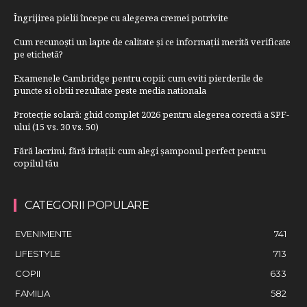
Îngrijirea pielii începe cu alegerea cremei potrivite
Cum recunoști un lapte de calitate și ce informații merită verificate
pe etichetă?
Examenele Cambridge pentru copii: cum eviti pierderile de
puncte si obtii rezultate peste media nationala
Protecție solară: ghid complet 2026 pentru alegerea corectă a SPF-
ului (15 vs. 30 vs. 50)
Fără lacrimi, fără iritații: cum alegi șamponul perfect pentru
copilul tău
CATEGORII POPULARE
EVENIMENTE
741
LIFESTYLE
713
COPII
633
FAMILIA
582