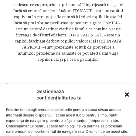
se descurce cu propriul copil, cum să îl îngrijească în aşa fel
încât să crească perfect sănătos. EDUCAŢIE – este un capitol
captivant în care poţi afla cum să îţi educi copilul în aşa fel
încât să poţi obţine performanţe şcolare sigure. FAMILIA –
este un capitol destinat vieţii de familie ce conţine o serie
întreagă de sfaturi eficiente. COPII TALENTAŢI – este un
capitol fascinant dedicat copiilor valoroși ai țării. ÎNVAŢĂ
SĂ PREVII! –sunt prezentate soluţii de prevenire a
anumitor probleme de sănătate ce pot afecta atât viaţa
copiilor, cât şi pe cea a părinţilor.
RELATED POSTS
Gestionează
confidențialitatea ta
Folosim tehnologii precum cookie-urile pentru a stoca și/sau accesa
informații despre dispozitiv. Facem acest lucru pentru a îmbunătăți
experiența de navigare și pentru a afișa anunțuri (ne)personalizate.
Consimțământul pentru aceste tehnologii ne va permite să procesăm
date precum comportamentul de navigare sau ID-uri unice pe acest site.