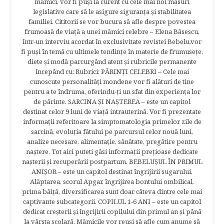
mămici, vor fi puşi la curent cu cele mai noi măsuri
legislative care să le asigure siguranţa şi stabilitatea
familiei. Cititorii se vor bucura să afle despre povestea
frumoasă de viață a unei mămici celebre – Elena Băsescu,
într-un interviu acordat în exclusivitate revistei Bebelu,vor
fi puşi în temă cu ultimele tendinţe în materie de frumuseţe,
diete şi modă parcurgând atent şi rubricile permanente
începând cu: Rubrici: PĂRINŢI CELEBRI – Cele mai
cunoscute personalităţi mondene vor fi alături de tine
pentru a te îndruma, oferindu-ţi un sfat din experienţa lor
de părinte. SARCINA ŞI NAŞTEREA – este un capitol
destinat celor 9 luni de viaţă intrauterină. Vor fi prezentate
informaţii referitoare la simptomatologia primelor zile de
sarcină, evoluţia fătului pe parcursul celor nouă luni,
analize necesare, alimentaţie, sănătate, pregătire pentru
naştere. Tot aici puteti găsi informaţii preţioase dedicate
naşterii şi recuperării postpartum. BEBELUŞUL ÎN PRIMUL
ANIŞOR – este un capitol destinat îngrijirii sugarului.
Alăptarea, scorul Apgar, îngrijirea bontului ombilical,
prima băiţă, diversificarea sunt doar câteva dintre cele mai
captivante subcategorii. COPILUL 1-6 ANI – este un capitol
dedicat creşterii şi îngrijirii copilului din primul an şi până
la vârsta şcolară. Mămicile vor reuşi să afle cum anume să