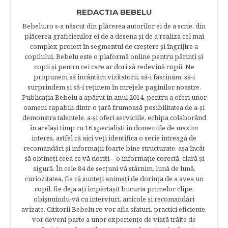
REDACTIA BEBELU
Bebelu.ro s-a născut din plăcerea autorilor ei de a scrie, din
plăcerea graficienilor ei de a desena şi de a realiza cel mai
complex proiect în segmentul de creştere şi îngrijire a
copilului. Bebelu este o plaformă online pentru părinţi şi
copii şi pentru cei care ar dori să redevină copii. Ne
propunem să încântăm vizitatorii, să-i fascinăm, să-i
surprindem şi să-i reţinem în mrejele paginilor noastre.​
Publicația Bebelu a apărut în anul 2014, pentru a oferi unor
oameni capabili dintr-o ţară frumoasă posibilitatea de a-şi
demonstra talentele, a-şi oferi serviciile, echipa colaborând
în acelaşi timp cu 16 specialişti în domeniile de maxim
interes, astfel că aici veţi identifica o serie întreagă de
recomandări şi informaţii foarte bine structurate, aşa încât
să obtineţi ceea ce vă doriţi – o informaţie corectă, clară şi
sigură. În cele 84 de secțuni vă stârnim, lună de lună,
curiozitatea, fie că sunteţi animaţi de dorinţa de a avea un
copil, fie deja aţi împărtăşit bucuria primelor clipe,
obişnuindu-vă cu interviuri, articole şi recomandări
avizate. Cititorii Bebelu.ro vor afla sfaturi, practici eficiente,
vor deveni parte a unor experienţe de viaţă trăite de