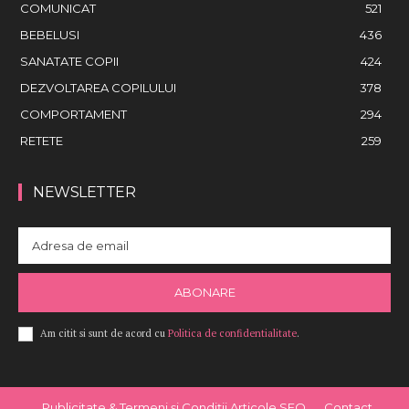
COMUNICAT
521
BEBELUSI
436
SANATATE COPII
424
DEZVOLTAREA COPILULUI
378
COMPORTAMENT
294
RETETE
259
NEWSLETTER
ABONARE
Am citit si sunt de acord cu
Politica de confidentialitate
.
Publicitate & Termeni și Condiții Articole SEO
Contact