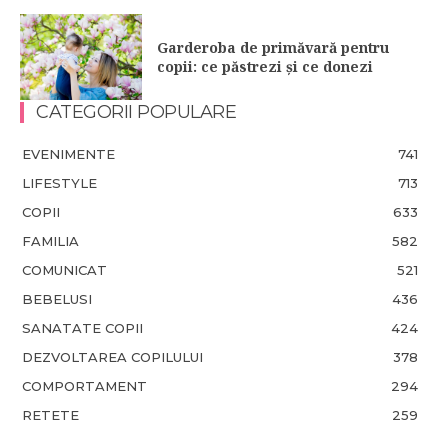
Garderoba de primăvară pentru
copii: ce păstrezi și ce donezi
CATEGORII POPULARE
EVENIMENTE
741
LIFESTYLE
713
COPII
633
FAMILIA
582
COMUNICAT
521
BEBELUSI
436
SANATATE COPII
424
DEZVOLTAREA COPILULUI
378
COMPORTAMENT
294
RETETE
259