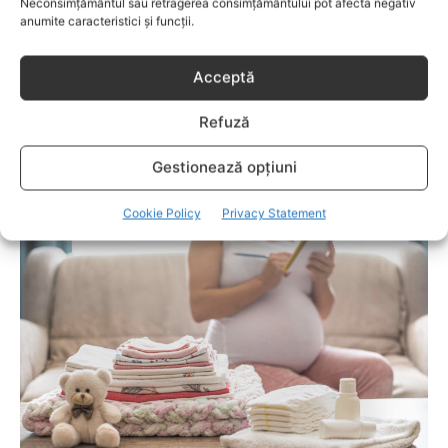
Neconsimțământul sau retragerea consimțământului pot afecta negativ
anumite caracteristici și funcții.
Acceptă
Refuză
DUPA NASTERE
Gestionează opțiuni
Cum să ai grijă de tine în primele luni după
nașterea copilului?
Cookie Policy
Privacy Statement