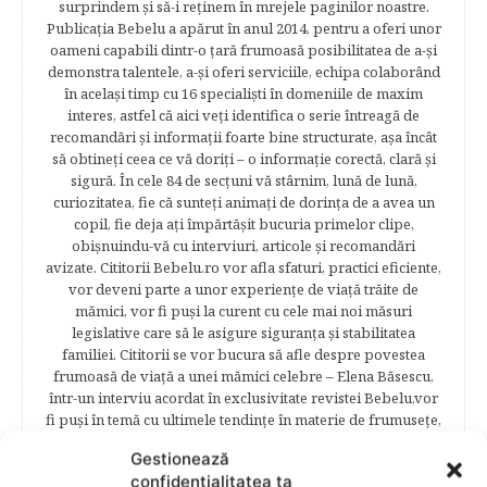
surprindem şi să-i reţinem în mrejele paginilor noastre.​
Publicația Bebelu a apărut în anul 2014, pentru a oferi unor
oameni capabili dintr-o ţară frumoasă posibilitatea de a-şi
demonstra talentele, a-şi oferi serviciile, echipa colaborând
în acelaşi timp cu 16 specialişti în domeniile de maxim
interes, astfel că aici veţi identifica o serie întreagă de
recomandări şi informaţii foarte bine structurate, aşa încât
să obtineţi ceea ce vă doriţi – o informaţie corectă, clară şi
sigură. În cele 84 de secțuni vă stârnim, lună de lună,
curiozitatea, fie că sunteţi animaţi de dorinţa de a avea un
copil, fie deja aţi împărtăşit bucuria primelor clipe,
obişnuindu-vă cu interviuri, articole şi recomandări
avizate. Cititorii Bebelu.ro vor afla sfaturi, practici eficiente,
vor deveni parte a unor experienţe de viaţă trăite de
mămici, vor fi puşi la curent cu cele mai noi măsuri
legislative care să le asigure siguranţa şi stabilitatea
familiei. Cititorii se vor bucura să afle despre povestea
frumoasă de viață a unei mămici celebre – Elena Băsescu,
într-un interviu acordat în exclusivitate revistei Bebelu,vor
fi puşi în temă cu ultimele tendinţe în materie de frumuseţe,
diete şi modă parcurgând atent şi rubricile permanente
Gestionează
începând cu: Rubrici: PĂRINŢI CELEBRI – Cele mai
confidențialitatea ta
cunoscute personalităţi mondene vor fi alături de tine