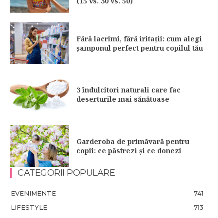
(15 vs. 30 vs. 50)
Fără lacrimi, fără iritații: cum alegi
șamponul perfect pentru copilul tău
3 îndulcitori naturali care fac
deserturile mai sănătoase
Garderoba de primăvară pentru
copii: ce păstrezi și ce donezi
CATEGORII POPULARE
EVENIMENTE
741
LIFESTYLE
713