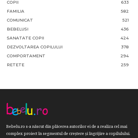
COPII
633
FAMILIA
582
COMUNICAT
521
BEBELUSI
436
SANATATE COPII
424
DEZVOLTAREA COPILULUI
378
COMPORTAMENT
294
RETETE
259
Bebelu.ro s-a născut din plăcerea autorilor ei de a realiza cel mai
complex proiect în segmentul de creştere şi îngrijire a copilulului.