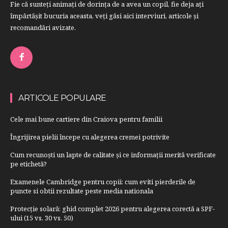
Fie că sunteţi animaţi de dorinţa de a avea un copil, fie deja aţi
împărtăşit bucuria aceasta, veți găsi aici interviuri, articole şi
recomandări avizate.
ARTICOLE POPULARE
Cele mai bune cartiere din Craiova pentru familii
Îngrijirea pielii începe cu alegerea cremei potrivite
Cum recunoști un lapte de calitate și ce informații merită verificate
pe etichetă?
Examenele Cambridge pentru copii: cum eviti pierderile de
puncte si obtii rezultate peste media nationala
Protecție solară: ghid complet 2026 pentru alegerea corectă a SPF-
ului (15 vs. 30 vs. 50)