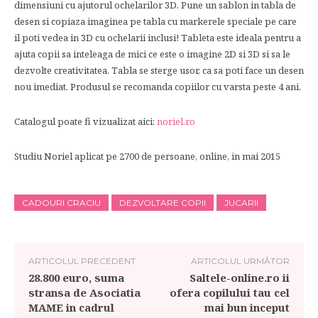
dimensiuni cu ajutorul ochelarilor 3D. Pune un sablon in tabla de
desen si copiaza imaginea pe tabla cu markerele speciale pe care
il poti vedea in 3D cu ochelarii inclusi! Tableta este ideala pentru a
ajuta copii sa inteleaga de mici ce este o imagine 2D si 3D si sa le
dezvolte creativitatea. Tabla se sterge usor, ca sa poti face un desen
nou imediat. Produsul se recomanda copiilor cu varsta peste 4 ani.
Catalogul poate fi vizualizat aici:
noriel.ro
Studiu Noriel aplicat pe 2700 de persoane, online, in mai 2015
CADOURI CRACIU
DEZVOLTARE COPII
JUCARII
ARTICOLUL PRECEDENT
ARTICOLUL URMĂTOR
28.800 euro, suma
Saltele-online.ro ii
stransa de Asociatia
ofera copilului tau cel
MAME in cadrul
mai bun inceput