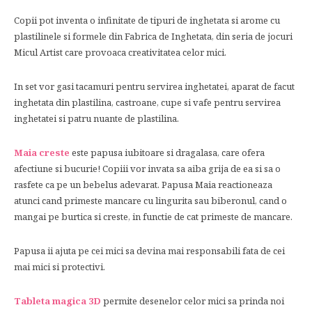
Copii pot inventa o infinitate de tipuri de inghetata si arome cu
plastilinele si formele din Fabrica de Inghetata, din seria de jocuri
Micul Artist care provoaca creativitatea celor mici.
In set vor gasi tacamuri pentru servirea inghetatei, aparat de facut
inghetata din plastilina, castroane, cupe si vafe pentru servirea
inghetatei si patru nuante de plastilina.
Maia creste
este papusa iubitoare si dragalasa, care ofera
afectiune si bucurie! Copiii vor invata sa aiba grija de ea si sa o
rasfete ca pe un bebelus adevarat. Papusa Maia reactioneaza
atunci cand primeste mancare cu lingurita sau biberonul, cand o
mangai pe burtica si creste, in functie de cat primeste de mancare.
Papusa ii ajuta pe cei mici sa devina mai responsabili fata de cei
mai mici si protectivi.
Tableta magica 3D
permite desenelor celor mici sa prinda noi