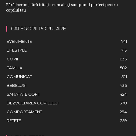
Fără lacrimi, fără iritații: cum alegi șamponul perfect pentru
copilul tău
CATEGORII POPULARE
EVENIMENTE
741
LIFESTYLE
713
COPII
633
FAMILIA
582
COMUNICAT
521
BEBELUSI
436
SANATATE COPII
424
DEZVOLTAREA COPILULUI
378
COMPORTAMENT
294
RETETE
259