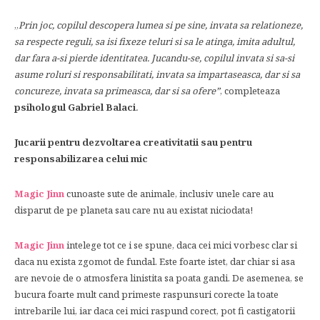
„
Prin joc, copilul descopera lumea si pe sine, invata sa relationeze,
sa respecte reguli, sa isi fixeze teluri si sa le atinga, imita adultul,
dar fara a-si pierde identitatea. Jucandu-se, copilul invata si sa-si
asume roluri si responsabilitati, invata sa impartaseasca, dar si sa
concureze, invata sa primeasca, dar si sa ofere”
, completeaza
psihologul Gabriel Balaci
.
Jucarii pentru dezvoltarea creativitatii sau pentru
responsabilizarea celui mic
Magic Jinn
cunoaste sute de animale, inclusiv unele care au
disparut de pe planeta sau care nu au existat niciodata!
Magic Jinn
intelege tot ce i se spune, daca cei mici vorbesc clar si
daca nu exista zgomot de fundal. Este foarte istet, dar chiar si asa
are nevoie de o atmosfera linistita sa poata gandi. De asemenea, se
bucura foarte mult cand primeste raspunsuri corecte la toate
intrebarile lui, iar daca cei mici raspund corect, pot fi castigatorii