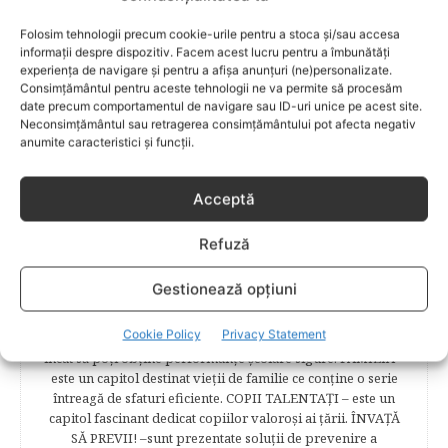
pentru a te îndruma, oferindu-ţi un sfat din experienţa lor
Folosim tehnologii precum cookie-urile pentru a stoca și/sau accesa
de părinte. SARCINA ŞI NAŞTEREA – este un capitol
informații despre dispozitiv. Facem acest lucru pentru a îmbunătăți
destinat celor 9 luni de viaţă intrauterină. Vor fi prezentate
experiența de navigare și pentru a afișa anunțuri (ne)personalizate.
informaţii referitoare la simptomatologia primelor zile de
Consimțământul pentru aceste tehnologii ne va permite să procesăm
sarcină, evoluţia fătului pe parcursul celor nouă luni,
date precum comportamentul de navigare sau ID-uri unice pe acest site.
analize necesare, alimentaţie, sănătate, pregătire pentru
Neconsimțământul sau retragerea consimțământului pot afecta negativ
naştere. Tot aici puteti găsi informaţii preţioase dedicate
anumite caracteristici și funcții.
naşterii şi recuperării postpartum. BEBELUŞUL ÎN PRIMUL
ANIŞOR – este un capitol destinat îngrijirii sugarului.
Alăptarea, scorul Apgar, îngrijirea bontului ombilical,
Acceptă
prima băiţă, diversificarea sunt doar câteva dintre cele mai
captivante subcategorii. COPILUL 1-6 ANI – este un capitol
Refuză
dedicat creşterii şi îngrijirii copilului din primul an şi până
la vârsta şcolară. Mămicile vor reuşi să afle cum anume să
Gestionează opțiuni
se descurce cu propriul copil, cum să îl îngrijească în aşa fel
încât să crească perfect sănătos. EDUCAŢIE – este un capitol
Cookie Policy
Privacy Statement
captivant în care poţi afla cum să îţi educi copilul în aşa fel
încât să poţi obţine performanţe şcolare sigure. FAMILIA –
este un capitol destinat vieţii de familie ce conţine o serie
întreagă de sfaturi eficiente. COPII TALENTAŢI – este un
capitol fascinant dedicat copiilor valoroși ai țării. ÎNVAŢĂ
SĂ PREVII! –sunt prezentate soluţii de prevenire a