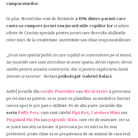
cumparaturilor.
In plus, Noriel tine cont de dorintele
a 83% dintre parinti care
cauta sa cumpere jocuri sau jucarii utile copiilor lor
si aduce
oferte de Craciun speciale pentru jocuri care dezvolta abilitatile
celor mici, de la creativitate, motricitate sau chiar responsabilizare.
„Jocul este spatiul psihic in care copilul se construieste pe el insusi,
iar jucariile care sunt introduse in acest spatiu, devin repere, devin
unelte pentru aceasta constructie, dar si pentru explorarea lumii
interne si externe
”, declara
psihologul Gabriel Balaci
.
Astfel jocurile din
seriile Plastelino
sau
Micul Artist
ii provoaca
pe cei mici sa picteze, sa se joace cu plastilina, sa modeleze lucruri
carora apoi le pot gasi o utilitate. Pe de alta parte, jucariile din
seria
Puffy Pets
, cum sunt catelul
Pipi Rex
,
Catelusa Mimi
sau
Pinguinul Pin Pin
sau
papusile Maia
, care cer de mancare, cer sa
se joace sau stiu sa inoate, ii provoaca pe cei mici sa fie mai
protectori, poate chiar sa se pregateasca de un animal de casa real.