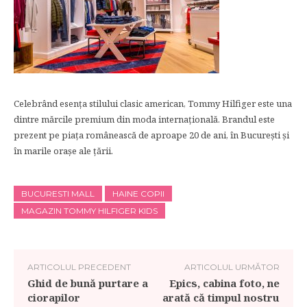
Celebrând esența stilului clasic american, Tommy Hilfiger este una
dintre mărcile premium din moda internațională. Brandul este
prezent pe piaţa românească de aproape 20 de ani, în Bucureşti și
în marile oraşe ale ţării.
BUCURESTI MALL
HAINE COPII
MAGAZIN TOMMY HILFIGER KIDS
ARTICOLUL PRECEDENT
ARTICOLUL URMĂTOR
Ghid de bună purtare a
Epics, cabina foto, ne
ciorapilor
arată că timpul nostru