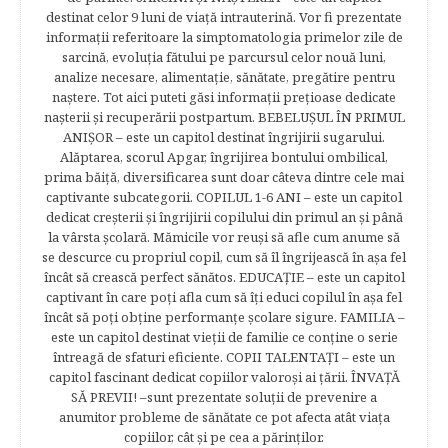
destinat celor 9 luni de viaţă intrauterină. Vor fi prezentate
informaţii referitoare la simptomatologia primelor zile de
sarcină, evoluţia fătului pe parcursul celor nouă luni,
analize necesare, alimentaţie, sănătate, pregătire pentru
naştere. Tot aici puteti găsi informaţii preţioase dedicate
naşterii şi recuperării postpartum. BEBELUŞUL ÎN PRIMUL
ANIŞOR – este un capitol destinat îngrijirii sugarului.
Alăptarea, scorul Apgar, îngrijirea bontului ombilical,
prima băiţă, diversificarea sunt doar câteva dintre cele mai
captivante subcategorii. COPILUL 1-6 ANI – este un capitol
dedicat creşterii şi îngrijirii copilului din primul an şi până
la vârsta şcolară. Mămicile vor reuşi să afle cum anume să
se descurce cu propriul copil, cum să îl îngrijească în aşa fel
încât să crească perfect sănătos. EDUCAŢIE – este un capitol
captivant în care poţi afla cum să îţi educi copilul în aşa fel
încât să poţi obţine performanţe şcolare sigure. FAMILIA –
este un capitol destinat vieţii de familie ce conţine o serie
întreagă de sfaturi eficiente. COPII TALENTAŢI – este un
capitol fascinant dedicat copiilor valoroși ai țării. ÎNVAŢĂ
SĂ PREVII! –sunt prezentate soluţii de prevenire a
anumitor probleme de sănătate ce pot afecta atât viaţa
copiilor, cât şi pe cea a părinţilor.