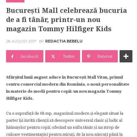
București Mall celebrează bucuria
de a fi tânăr, printr-un nou
magazin Tommy Hilfiger Kids
28 AUGUST 2017
BY
REDACTIA BEBELU
Facebook
Twitter
Pinterest
Sfârșitul lunii august aduce în București Mall Vitan, primul
centru comercial modern din România, o nouă personalitate
în materie de modă pentru copii: un nou magazin Tommy
Hilfiger Kids.
Cu o suprafață de 68 mp, magazinul modern și elegant situat la
parter își invită clienţii să descopere universul clasic și ludic al
hăinuțelor pentru copii, oferind un suflu tânăr și un strop de
culoare vestimentației pentru micuți, de la nou-născuți până la