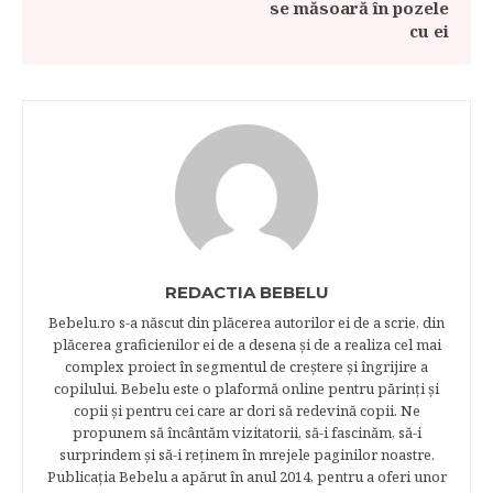
se măsoară în pozele
cu ei
REDACTIA BEBELU
Bebelu.ro s-a născut din plăcerea autorilor ei de a scrie, din
plăcerea graficienilor ei de a desena şi de a realiza cel mai
complex proiect în segmentul de creştere şi îngrijire a
copilului. Bebelu este o plaformă online pentru părinţi şi
copii şi pentru cei care ar dori să redevină copii. Ne
propunem să încântăm vizitatorii, să-i fascinăm, să-i
surprindem şi să-i reţinem în mrejele paginilor noastre.​
Publicația Bebelu a apărut în anul 2014, pentru a oferi unor