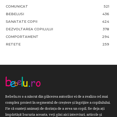
COMUNICAT
521
BEBELUSI
436
SANATATE COPII
424
DEZVOLTAREA COPILULUI
378
COMPORTAMENT
294
RETETE
259
Bebelu.ro s-a născut din plăcerea autorilor ei de a realiza cel mai
complex proiect în segmentul de creştere şi îngrijire a copilulului.
Fie că sunteţi animaţi de dorinţa de a avea un copil, fie deja aţi
împărtăşit bucuria aceasta, veți găsi aici interviuri, articole şi