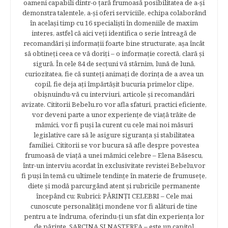
oameni capabili dintr-o ţară frumoasă posibilitatea de a-şi
demonstra talentele, a-şi oferi serviciile, echipa colaborând
în acelaşi timp cu 16 specialişti în domeniile de maxim
interes, astfel că aici veţi identifica o serie întreagă de
recomandări şi informaţii foarte bine structurate, aşa încât
să obtineţi ceea ce vă doriţi – o informaţie corectă, clară şi
sigură. În cele 84 de secțuni vă stârnim, lună de lună,
curiozitatea, fie că sunteţi animaţi de dorinţa de a avea un
copil, fie deja aţi împărtăşit bucuria primelor clipe,
obişnuindu-vă cu interviuri, articole şi recomandări
avizate. Cititorii Bebelu.ro vor afla sfaturi, practici eficiente,
vor deveni parte a unor experienţe de viaţă trăite de
mămici, vor fi puşi la curent cu cele mai noi măsuri
legislative care să le asigure siguranţa şi stabilitatea
familiei. Cititorii se vor bucura să afle despre povestea
frumoasă de viață a unei mămici celebre – Elena Băsescu,
într-un interviu acordat în exclusivitate revistei Bebelu,vor
fi puşi în temă cu ultimele tendinţe în materie de frumuseţe,
diete şi modă parcurgând atent şi rubricile permanente
începând cu: Rubrici: PĂRINŢI CELEBRI – Cele mai
cunoscute personalităţi mondene vor fi alături de tine
pentru a te îndruma, oferindu-ţi un sfat din experienţa lor
de părinte. SARCINA ŞI NAŞTEREA – este un capitol