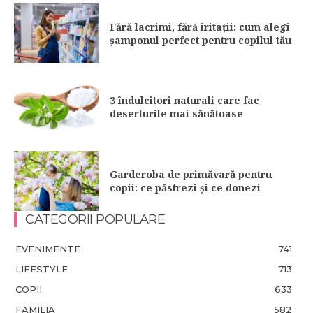
Fără lacrimi, fără iritații: cum alegi
șamponul perfect pentru copilul tău
3 îndulcitori naturali care fac
deserturile mai sănătoase
Garderoba de primăvară pentru
copii: ce păstrezi și ce donezi
CATEGORII POPULARE
EVENIMENTE
741
LIFESTYLE
713
COPII
633
FAMILIA
582