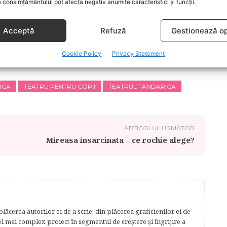
 consimțământului pot afecta negativ anumite caracteristici și funcții.
pune o mare dexteritate în mânuire. Spectacolul este
Acceptă
Refuză
Gestionează op
Cookie Policy
Privacy Statement
ICA
TEATRU PENTRU COPII
TEATRUL TANDARICA
ARTICOLUL URMĂTOR
Mireasa insarcinata – ce rochie alege?
lăcerea autorilor ei de a scrie, din plăcerea graficienilor ei de
cel mai complex proiect în segmentul de creştere şi îngrijire a