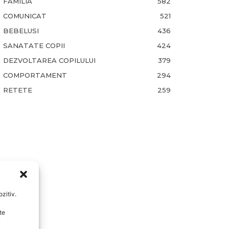
FAMILIA
582
COMUNICAT
521
BEBELUSI
436
SANATATE COPII
424
DEZVOLTAREA COPILULUI
379
COMPORTAMENT
294
RETETE
259
zitiv.
te
u