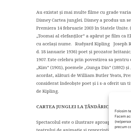
Au existat și mai multe filme cu grade variab
Disney Cartea junglei. Disney a produs un se
Premiera 14 februarie 2003 în Statele Unite. 
„Toomai al elefanților” a apărut pe film ca E
cu același nume. Rudyard Kipling Joseph Ru
d. 18 ianuarie 1936) poet și prozator britani
1907. Este celebru prin povestirea sa pentru
„Kim” (1901), poemele „Gunga Din” (1892) și „I
acordat, alături de William Butler Yeats, Pr
considerat îndeobște poet și i s-a oferit un t
de Kipling.
CARTEA JUNGLEI LA ȚĂNDĂRICĂ
Folosim te
Facem aces
Spectacolul este o ilustrare aproape fidelă a c
(ne)perso
precum co
teatrului de animație și reprezintă o întoarce