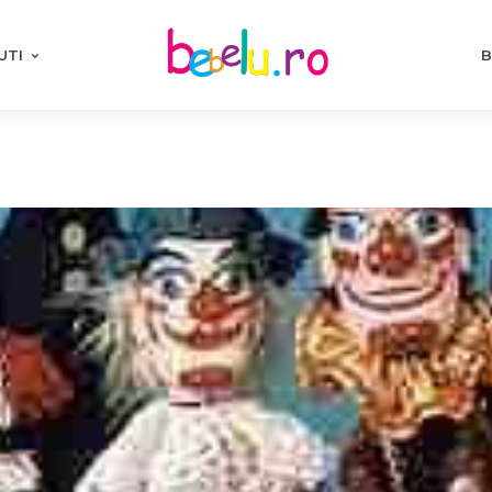
UTI
B