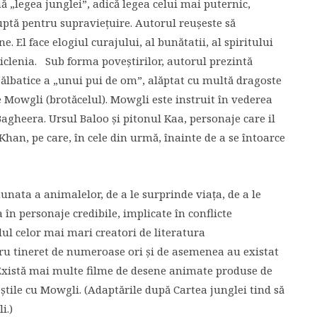
ă „legea junglei”, adică legea celui mai puternic,
uptă pentru supraviețuire. Autorul reușeste să
 El face elogiul curajului, al bunătatii, al spiritului
viclenia. Sub forma poveștirilor, autorul prezintă
sălbatice a „unui pui de om”, alăptat cu multă dragoste
 Mowgli (brotăcelul). Mowgli este instruit în vederea
Bagheera. Ursul Baloo și pitonul Kaa, personaje care il
Khan, pe care, în cele din urmă, înainte de a se întoarce
unata a animalelor, de a le surprinde viața, de a le
 în personaje credibile, implicate în conflicte
dul celor mai mari creatori de literatura
tru tineret de numeroase ori și de asemenea au existat
Există mai multe filme de desene animate produse de
știle cu Mowgli. (Adaptările după Cartea junglei tind să
i.)