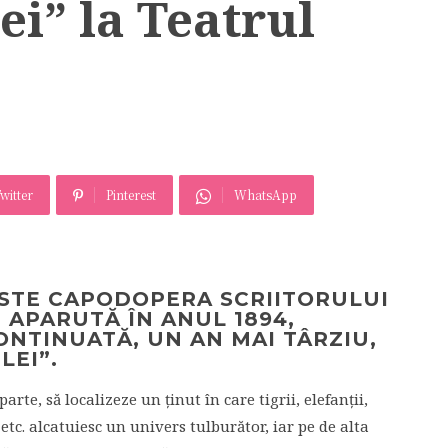
ei” la Teatrul
witter
Pinterest
WhatsApp
STE CAPODOPERA SCRIITORULUI
 APARUTĂ ÎN ANUL 1894,
ONTINUATĂ, UN AN MAI TÂRZIU,
GLEI”.
parte, să localizeze un ținut în care tigrii, elefanții,
 etc. alcatuiesc un univers tulburător, iar pe de alta