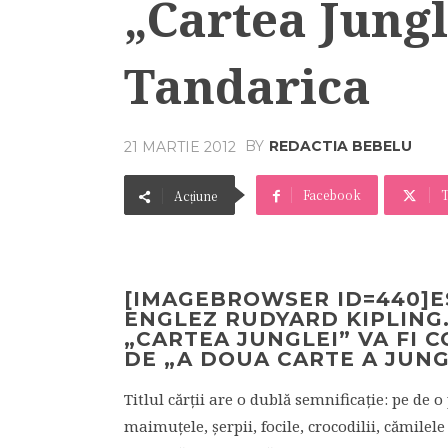
„Cartea Jungl
Tandarica
BY
REDACTIA BEBELU
21 MARTIE 2012
Facebook
T
Acțiune
[IMAGEBROWSER ID=440]E
ENGLEZ RUDYARD KIPLING.
„CARTEA JUNGLEI” VA FI C
DE „A DOUA CARTE A JUN
Titlul cărții are o dublă semnificație: pe de o 
maimuțele, șerpii, focile, crocodilii, cămilele