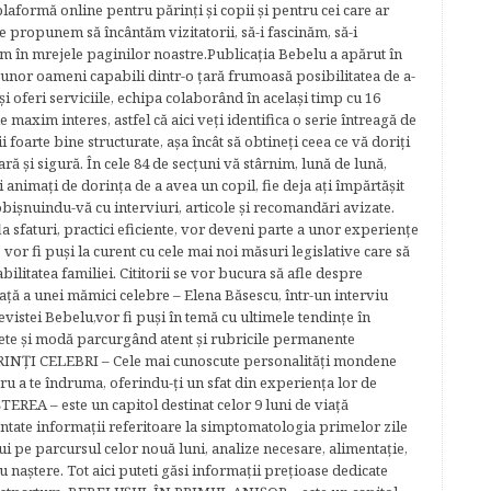
plaformă online pentru părinţi şi copii şi pentru cei care ar
e propunem să încântăm vizitatorii, să-i fascinăm, să-i
m în mrejele paginilor noastre.​ Publicația Bebelu a apărut în
 unor oameni capabili dintr-o ţară frumoasă posibilitatea de a-
şi oferi serviciile, echipa colaborând în acelaşi timp cu 16
e maxim interes, astfel că aici veţi identifica o serie întreagă de
foarte bine structurate, aşa încât să obtineţi ceea ce vă doriţi
ară şi sigură. În cele 84 de secțuni vă stârnim, lună de lună,
ţi animaţi de dorinţa de a avea un copil, fie deja aţi împărtăşit
bişnuindu-vă cu interviuri, articole şi recomandări avizate.
la sfaturi, practici eficiente, vor deveni parte a unor experienţe
 vor fi puşi la curent cu cele mai noi măsuri legislative care să
abilitatea familiei. Cititorii se vor bucura să afle despre
ță a unei mămici celebre – Elena Băsescu, într-un interviu
evistei Bebelu,vor fi puşi în temă cu ultimele tendinţe în
ete şi modă parcurgând atent şi rubricile permanente
ĂRINŢI CELEBRI – Cele mai cunoscute personalităţi mondene
tru a te îndruma, oferindu-ţi un sfat din experienţa lor de
EREA – este un capitol destinat celor 9 luni de viaţă
entate informaţii referitoare la simptomatologia primelor zile
lui pe parcursul celor nouă luni, analize necesare, alimentaţie,
u naştere. Tot aici puteti găsi informaţii preţioase dedicate