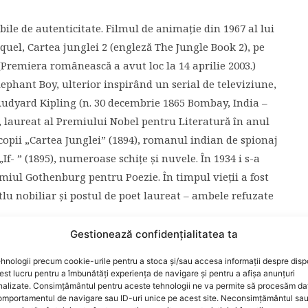
ile de autenticitate. Filmul de animație din 1967 al lui
quel, Cartea junglei 2 (engleză The Jungle Book 2), pe
(Premiera românească a avut loc la 14 aprilie 2003.)
lephant Boy, ulterior inspirând un serial de televiziune,
dyard Kipling (n. 30 decembrie 1865 Bombay, India –
c, laureat al Premiului Nobel pentru Literatură în anul
 copii „Cartea Junglei” (1894), romanul indian de spionaj
f- ” (1895), numeroase schițe și nuvele. În 1934 i s-a
emiul Gothenburg pentru Poezie. În timpul vieții a fost
itlu nobiliar și postul de poet laureat – ambele refuzate
Gestionează confidențialitatea ta
hnologii precum cookie-urile pentru a stoca și/sau accesa informații despre dispo
t lucru pentru a îmbunătăți experiența de navigare și pentru a afișa anunțuri
ărții lui Kipling,folosind însă mijloacele specifice
nalizate. Consimțământul pentru aceste tehnologii ne va permite să procesăm da
mportamentul de navigare sau ID-uri unice pe acest site. Neconsimțământul sa
re la tradiție, pentru că se folesește pasarela și