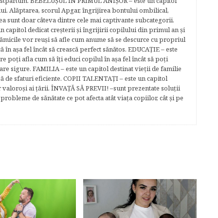
 postpartum. BEBELUŞUL ÎN PRIMUL ANIŞOR – este un capitol
lui. Alăptarea, scorul Apgar, îngrijirea bontului ombilical,
ea sunt doar câteva dintre cele mai captivante subcategorii.
capitol dedicat creşterii şi îngrijirii copilului din primul an şi
Mămicile vor reuşi să afle cum anume să se descurce cu propriul
că în aşa fel încât să crească perfect sănătos. EDUCAŢIE – este
re poţi afla cum să îţi educi copilul în aşa fel încât să poţi
e sigure. FAMILIA – este un capitol destinat vieţii de familie
gă de sfaturi eficiente. COPII TALENTAŢI – este un capitol
r valoroși ai țării. ÎNVAŢĂ SĂ PREVII! –sunt prezentate soluţii
robleme de sănătate ce pot afecta atât viaţa copiilor, cât şi pe