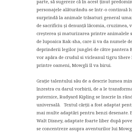
parte, să sugereze că în acest ținut predomin
personajele alăturându-se într-o continuă l
surprindă la animale trăsaturi general umane.
de sacrificiu și denunță lăcomia, cruzimea, 
creșterea și maturizarea printre animalele 
de lupoaica Rak-sha, care ii va da numele de
deprinderii legilor junglei de către pantera 
vor apăra de crudul si vicleanul tigru Shere 
printre oameni, Mowgli îl va birui.
Grație talentului său de a descrie lumea min
înzestra cu darul vorbirii, de a le transforma
puternice, Rudyard Kipling se înscrie în rân
universală. Textul cărții a fost adaptat pen
mai multe adaptări pentru benzi desenate. 
Walt Disney, adaptate foarte liber după pove
se concentreze asupra aventurilor lui Mowgl