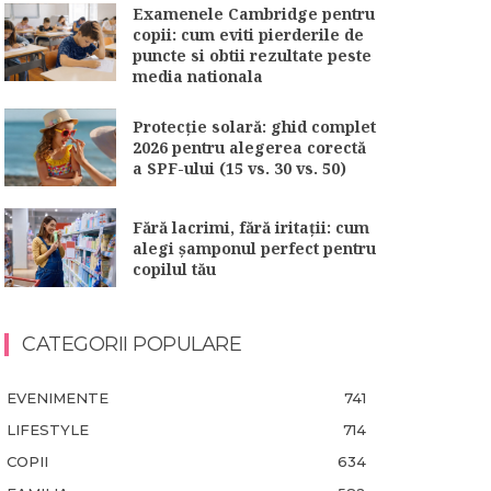
Examenele Cambridge pentru
copii: cum eviti pierderile de
puncte si obtii rezultate peste
media nationala
Protecție solară: ghid complet
2026 pentru alegerea corectă
a SPF-ului (15 vs. 30 vs. 50)
Fără lacrimi, fără iritații: cum
alegi șamponul perfect pentru
copilul tău
CATEGORII POPULARE
EVENIMENTE
741
LIFESTYLE
714
COPII
634