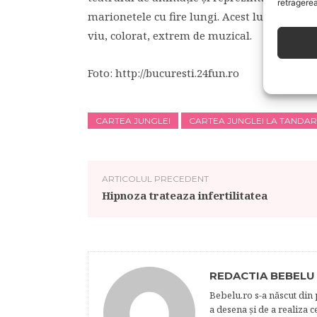
retragerea
marionetele cu fire lungi. Acest lucru presu
viu, colorat, extrem de muzical.
Foto: http://bucuresti.24fun.ro
CARTEA JUNGLEI
CARTEA JUNGLEI LA TANDAR
ARTICOLUL PRECEDENT
Hipnoza trateaza infertilitatea
REDACTIA BEBELU
Bebelu.ro s-a născut din p
a desena şi de a realiza 