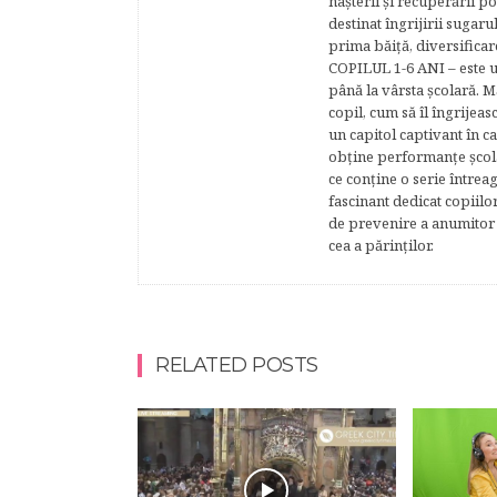
naşterii şi recuperării
destinat îngrijirii sugaru
prima băiţă, diversificar
COPILUL 1-6 ANI – este un 
până la vârsta şcolară. 
copil, cum să îl îngrijeas
un capitol captivant în ca
obţine performanţe şcolar
ce conţine o serie întrea
fascinant dedicat copiilo
de prevenire a anumitor p
cea a părinţilor.
RELATED POSTS