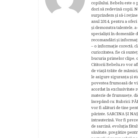
copilului. Bebelu este o 
dori să redevină copii. N
surprindem şi să-i reţine
anul 2014, pentru a oferi
şi demonstra talentele, a-
specialişti în domeniile d
recomandări şi informaţii 
– o informaţie corectă, cl
curiozitatea, fie că sunte
bucuria primelor clipe, o
Cititorii Bebelu.ro vor af
de viaţă trăite de mămici,
le asigure siguranţa şi st
povestea frumoasă de via
acordat în exclusivitate r
materie de frumuseţe, di
începând cu: Rubrici: P
vor fi alături de tine pen
părinte. SARCINA ŞI NAŞT
intrauterină. Vor fi prez
de sarcină, evoluţia fătu
sănătate, pregătire pentr