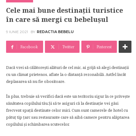
Cele mai bune destinaţii turistice
în care să mergi cu bebeluşul
9 IUNIE 2021
BY
REDACTIA BEBELU
Facebook
Twitter
Pinterest
Dacă vrei să călătoreşti alături de cel mic, ai grijă să alegi destinaţii
cu un climat prietenos, aflate la o distanţă rezonabilă. Astfel încât
deplasarea să nu fie obositoare.
În plus, trebuie să verifici dacă este un teritoriu sigur în ce priveşte
sănătatea copilului tău.Și să te asiguri că la destinaţie vei găsi
frecvent spaţii destinate celor mici. Cum sunt camerele de hotel cu
pătuţ tip ţarc sau restaurante care să aibă camere pentru alăptarea
copilului şi schimbarea scutecelor.