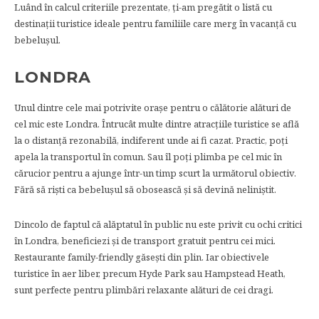
Luând în calcul criteriile prezentate, ţi-am pregătit o listă cu
destinaţii turistice ideale pentru familiile care merg în vacanţă cu
bebeluşul.
LONDRA
Unul dintre cele mai potrivite oraşe pentru o călătorie alături de
cel mic este Londra. Întrucât multe dintre atracţiile turistice se află
la o distanţă rezonabilă, indiferent unde ai fi cazat. Practic, poţi
apela la transportul în comun. Sau îl poţi plimba pe cel mic în
cărucior pentru a ajunge într-un timp scurt la următorul obiectiv.
Fără să rişti ca bebeluşul să obosească şi să devină neliniştit.
Dincolo de faptul că alăptatul în public nu este privit cu ochi critici
în Londra, beneficiezi şi de transport gratuit pentru cei mici.
Restaurante family-friendly găseşti din plin. Iar obiectivele
turistice în aer liber, precum Hyde Park sau Hampstead Heath,
sunt perfecte pentru plimbări relaxante alături de cei dragi.