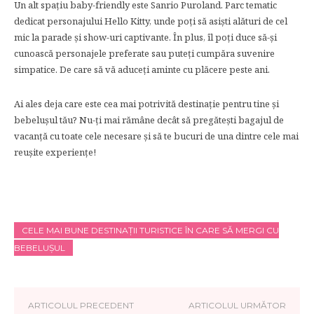
Un alt spaţiu baby-friendly este Sanrio Puroland. Parc tematic
dedicat personajului Hello Kitty, unde poţi să asişti alături de cel
mic la parade şi show-uri captivante. În plus, îl poţi duce să-şi
cunoască personajele preferate sau puteţi cumpăra suvenire
simpatice. De care să vă aduceţi aminte cu plăcere peste ani.
Ai ales deja care este cea mai potrivită destinaţie pentru tine şi
bebeluşul tău? Nu-ţi mai rămâne decât să pregăteşti bagajul de
vacanţă cu toate cele necesare şi să te bucuri de una dintre cele mai
reuşite experienţe!
CELE MAI BUNE DESTINAŢII TURISTICE ÎN CARE SĂ MERGI CU
BEBELUŞUL
ARTICOLUL PRECEDENT
ARTICOLUL URMĂTOR