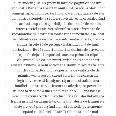
surprindem şi să-i reţinem în mrejele paginilor noastre.​
Publicația Bebelu a apărut în anul 2014, pentru a oferi unor
oameni capabili dintr-o ţară frumoasă posibilitatea de a-şi
demonstra talentele, a-şi oferi serviciile, echipa colaborând
în acelaşi timp cu 16 specialişti în domeniile de maxim
interes, astfel că aici veţi identifica o serie întreagă de
recomandări şi informaţii foarte bine structurate, aşa încât
să obtineţi ceea ce vă doriţi – o informaţie corectă, clară şi
sigură. În cele 84 de secțuni vă stârnim, lună de lună,
curiozitatea, fie că sunteţi animaţi de dorinţa de a avea un
copil, fie deja aţi împărtăşit bucuria primelor clipe,
obişnuindu-vă cu interviuri, articole şi recomandări
avizate. Cititorii Bebelu.ro vor afla sfaturi, practici eficiente,
vor deveni parte a unor experienţe de viaţă trăite de
mămici, vor fi puşi la curent cu cele mai noi măsuri
legislative care să le asigure siguranţa şi stabilitatea
familiei. Cititorii se vor bucura să afle despre povestea
frumoasă de viață a unei mămici celebre – Elena Băsescu,
într-un interviu acordat în exclusivitate revistei Bebelu,vor
fi puşi în temă cu ultimele tendinţe în materie de frumuseţe,
diete şi modă parcurgând atent şi rubricile permanente
începând cu: Rubrici: PĂRINŢI CELEBRI – Cele mai