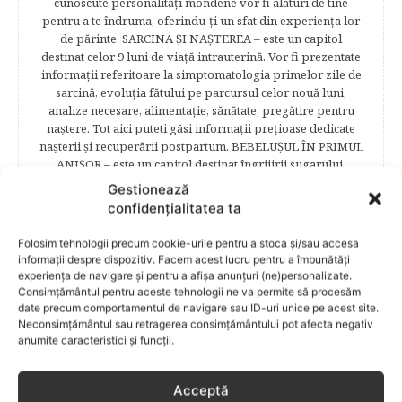
cunoscute personalităţi mondene vor fi alături de tine
pentru a te îndruma, oferindu-ţi un sfat din experienţa lor
de părinte. SARCINA ŞI NAŞTEREA – este un capitol
destinat celor 9 luni de viaţă intrauterină. Vor fi prezentate
informaţii referitoare la simptomatologia primelor zile de
sarcină, evoluţia fătului pe parcursul celor nouă luni,
analize necesare, alimentaţie, sănătate, pregătire pentru
naştere. Tot aici puteti găsi informaţii preţioase dedicate
naşterii şi recuperării postpartum. BEBELUŞUL ÎN PRIMUL
ANIŞOR – este un capitol destinat îngrijirii sugarului.
Alăptarea, scorul Apgar, îngrijirea bontului ombilical,
Gestionează
prima băiţă, diversificarea sunt doar câteva dintre cele mai
confidențialitatea ta
captivante subcategorii. COPILUL 1-6 ANI – este un capitol
dedicat creşterii şi îngrijirii copilului din primul an şi până
Folosim tehnologii precum cookie-urile pentru a stoca și/sau accesa
la vârsta şcolară. Mămicile vor reuşi să afle cum anume să
informații despre dispozitiv. Facem acest lucru pentru a îmbunătăți
se descurce cu propriul copil, cum să îl îngrijească în aşa fel
experiența de navigare și pentru a afișa anunțuri (ne)personalizate.
încât să crească perfect sănătos. EDUCAŢIE – este un capitol
Consimțământul pentru aceste tehnologii ne va permite să procesăm
captivant în care poţi afla cum să îţi educi copilul în aşa fel
date precum comportamentul de navigare sau ID-uri unice pe acest site.
Neconsimțământul sau retragerea consimțământului pot afecta negativ
încât să poţi obţine performanţe şcolare sigure. FAMILIA –
anumite caracteristici și funcții.
este un capitol destinat vieţii de familie ce conţine o serie
întreagă de sfaturi eficiente. COPII TALENTAŢI – este un
capitol fascinant dedicat copiilor valoroși ai țării. ÎNVAŢĂ
Acceptă
SĂ PREVII! –sunt prezentate soluţii de prevenire a