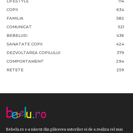
LIFESTYLE
714
COPII
634
FAMILIA
582
COMUNICAT
521
BEBELUSI
436
SANATATE COPII
424
DEZVOLTAREA COPILULUI
379
COMPORTAMENT
294
RETETE
259
Bebelu.ro s-a născut din plăcerea autorilor ei de a realiza cel mai