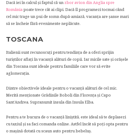
Dacă iei în calcul şi faptul că un
zbor avion din Anglia spre
România
poate trece cât ai clipi. Dacă îl programezi tocmai când
cel mic trage un pui de somn după-amiază, vacanţa are şanse mari
să se încheie fără evenimente neplăcute.
TOSCANA
Italienii sunt recunoscuţi pentru tendinţa de a oferi sprijin
turiştilor aflaţi în vacanţă alături de copii. Iar micile sate şi orăşele
din Toscana sunt ideale pentru familiile care vor să evite
aglomeraţia.
Dintre obiectivele ideale pentru o vacanţă alături de cel mic.
Merită menţionate Grădinile Boboli din Florenţa şi Capo
Sant’Andrea. Supranumit insula din Insula Elba.
Pentru a te bucura de o vacanţă liniştită, este ideal să te deplasezi
cu taxiul și sa faci comanda online. Astfel încât să poți opta pentru
o mașină dotată cu scaun auto pentru bebeluş.