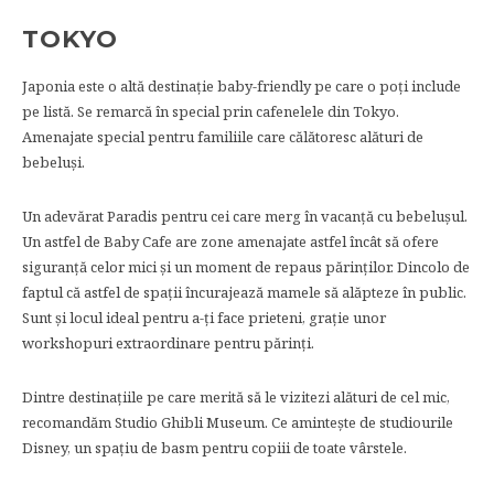
TOKYO
Japonia este o altă destinaţie baby-friendly pe care o poţi include
pe listă. Se remarcă în special prin cafenelele din Tokyo.
Amenajate special pentru familiile care călătoresc alături de
bebeluşi.
Un adevărat Paradis pentru cei care merg în vacanţă cu bebeluşul.
Un astfel de Baby Cafe are zone amenajate astfel încât să ofere
siguranţă celor mici şi un moment de repaus părinţilor. Dincolo de
faptul că astfel de spaţii încurajează mamele să alăpteze în public.
Sunt şi locul ideal pentru a-ţi face prieteni, graţie unor
workshopuri extraordinare pentru părinți.
Dintre destinaţiile pe care merită să le vizitezi alături de cel mic,
recomandăm Studio Ghibli Museum. Ce aminteşte de studiourile
Disney, un spaţiu de basm pentru copiii de toate vârstele.