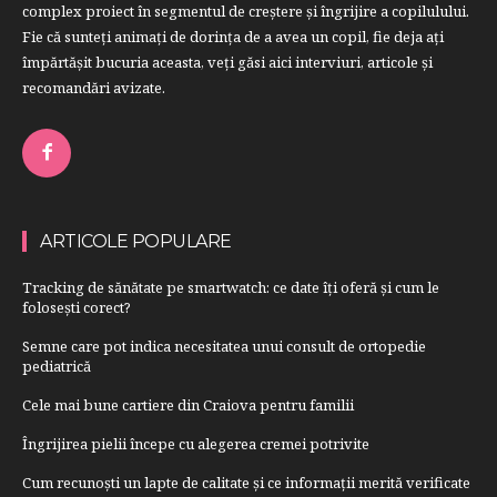
complex proiect în segmentul de creştere şi îngrijire a copilulului.
Fie că sunteţi animaţi de dorinţa de a avea un copil, fie deja aţi
împărtăşit bucuria aceasta, veți găsi aici interviuri, articole şi
recomandări avizate.
ARTICOLE POPULARE
Tracking de sănătate pe smartwatch: ce date îți oferă și cum le
folosești corect?
Semne care pot indica necesitatea unui consult de ortopedie
pediatrică
Cele mai bune cartiere din Craiova pentru familii
Îngrijirea pielii începe cu alegerea cremei potrivite
Cum recunoști un lapte de calitate și ce informații merită verificate