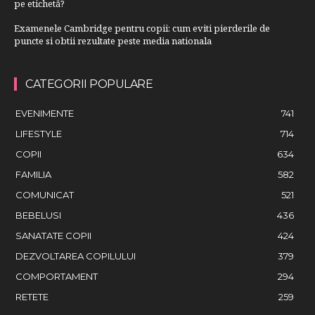
pe etichetă?
Examenele Cambridge pentru copii: cum eviti pierderile de
puncte si obtii rezultate peste media nationala
CATEGORII POPULARE
EVENIMENTE
741
LIFESTYLE
714
COPII
634
FAMILIA
582
COMUNICAT
521
BEBELUSI
436
SANATATE COPII
424
DEZVOLTAREA COPILULUI
379
COMPORTAMENT
294
RETETE
259