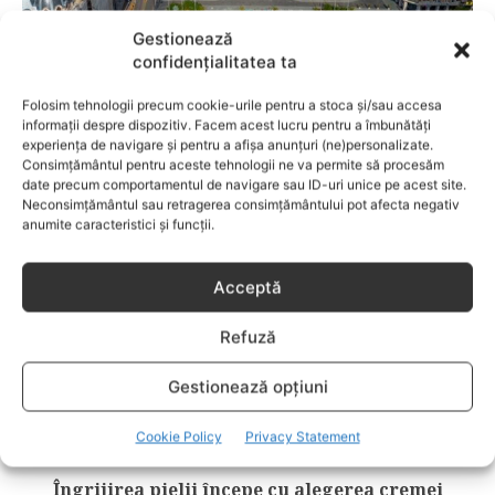
Gestionează
confidențialitatea ta
FAMILIA
Folosim tehnologii precum cookie-urile pentru a stoca și/sau accesa
Cele mai bune cartiere din Craiova pentru
informații despre dispozitiv. Facem acest lucru pentru a îmbunătăți
familii
experiența de navigare și pentru a afișa anunțuri (ne)personalizate.
Consimțământul pentru aceste tehnologii ne va permite să procesăm
date precum comportamentul de navigare sau ID-uri unice pe acest site.
Neconsimțământul sau retragerea consimțământului pot afecta negativ
anumite caracteristici și funcții.
Acceptă
Refuză
Gestionează opțiuni
Cookie Policy
Privacy Statement
LIFESTYLE
Îngrijirea pielii începe cu alegerea cremei