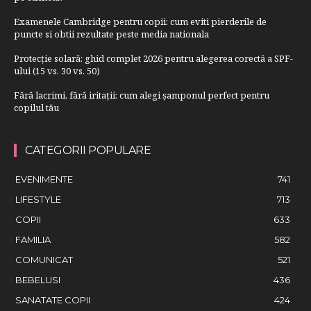
Examenele Cambridge pentru copii: cum eviti pierderile de
puncte si obtii rezultate peste media nationala
Protecție solară: ghid complet 2026 pentru alegerea corectă a SPF-
ului (15 vs. 30 vs. 50)
Fără lacrimi, fără iritații: cum alegi șamponul perfect pentru
copilul tău
CATEGORII POPULARE
EVENIMENTE
741
LIFESTYLE
713
COPII
633
FAMILIA
582
COMUNICAT
521
BEBELUSI
436
SANATATE COPII
424