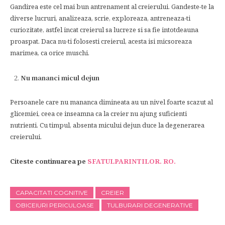
Gandirea este cel mai bun antrenament al creierului. Gandeste-te la
diverse lucruri, analizeaza, scrie, exploreaza, antreneaza-ti
curiozitate, astfel incat creierul sa lucreze si sa fie intotdeauna
proaspat. Daca nu-ti folosesti creierul, acesta isi micsoreaza
marimea, ca orice muschi.
Nu mananci micul dejun
Persoanele care nu mananca dimineata au un nivel foarte scazut al
glicemiei, ceea ce inseamna ca la creier nu ajung suficienti
nutrienti. Cu timpul, absenta micului dejun duce la degenerarea
creierului.
Citeste continuarea pe
SFATULPARINTILOR. RO.
CAPACITATI COGNITIVE
CREIER
OBICEIURI PERICULOASE
TULBURARI DEGENERATIVE