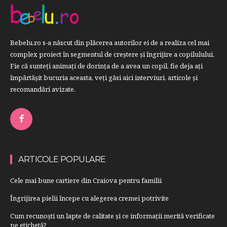
Bebelu.ro s-a născut din plăcerea autorilor ei de a realiza cel mai
complex proiect în segmentul de creştere şi îngrijire a copilulului.
Fie că sunteţi animaţi de dorinţa de a avea un copil, fie deja aţi
împărtăşit bucuria aceasta, veți găsi aici interviuri, articole şi
recomandări avizate.
ARTICOLE POPULARE
Cele mai bune cartiere din Craiova pentru familii
Îngrijirea pielii începe cu alegerea cremei potrivite
Cum recunoști un lapte de calitate și ce informații merită verificate
pe etichetă?