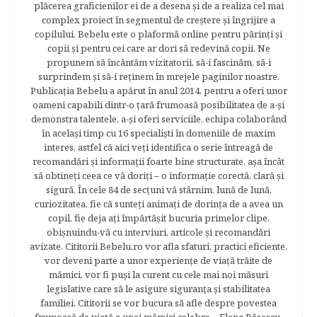
plăcerea graficienilor ei de a desena şi de a realiza cel mai
complex proiect în segmentul de creştere şi îngrijire a
copilului. Bebelu este o plaformă online pentru părinţi şi
copii şi pentru cei care ar dori să redevină copii. Ne
propunem să încântăm vizitatorii, să-i fascinăm, să-i
surprindem şi să-i reţinem în mrejele paginilor noastre.​
Publicația Bebelu a apărut în anul 2014, pentru a oferi unor
oameni capabili dintr-o ţară frumoasă posibilitatea de a-şi
demonstra talentele, a-şi oferi serviciile, echipa colaborând
în acelaşi timp cu 16 specialişti în domeniile de maxim
interes, astfel că aici veţi identifica o serie întreagă de
recomandări şi informaţii foarte bine structurate, aşa încât
să obtineţi ceea ce vă doriţi – o informaţie corectă, clară şi
sigură. În cele 84 de secțuni vă stârnim, lună de lună,
curiozitatea, fie că sunteţi animaţi de dorinţa de a avea un
copil, fie deja aţi împărtăşit bucuria primelor clipe,
obişnuindu-vă cu interviuri, articole şi recomandări
avizate. Cititorii Bebelu.ro vor afla sfaturi, practici eficiente,
vor deveni parte a unor experienţe de viaţă trăite de
mămici, vor fi puşi la curent cu cele mai noi măsuri
legislative care să le asigure siguranţa şi stabilitatea
familiei. Cititorii se vor bucura să afle despre povestea