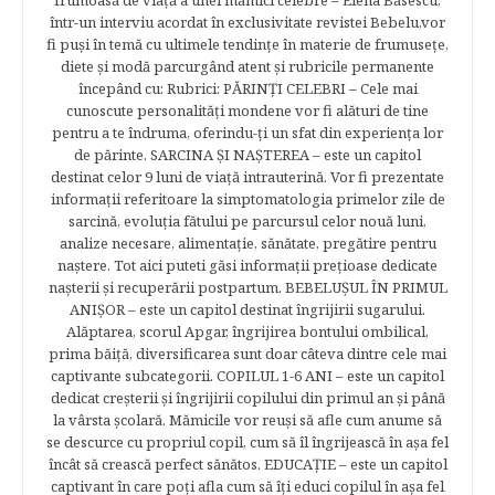
frumoasă de viață a unei mămici celebre – Elena Băsescu,
într-un interviu acordat în exclusivitate revistei Bebelu,vor
fi puşi în temă cu ultimele tendinţe în materie de frumuseţe,
diete şi modă parcurgând atent şi rubricile permanente
începând cu: Rubrici: PĂRINŢI CELEBRI – Cele mai
cunoscute personalităţi mondene vor fi alături de tine
pentru a te îndruma, oferindu-ţi un sfat din experienţa lor
de părinte. SARCINA ŞI NAŞTEREA – este un capitol
destinat celor 9 luni de viaţă intrauterină. Vor fi prezentate
informaţii referitoare la simptomatologia primelor zile de
sarcină, evoluţia fătului pe parcursul celor nouă luni,
analize necesare, alimentaţie, sănătate, pregătire pentru
naştere. Tot aici puteti găsi informaţii preţioase dedicate
naşterii şi recuperării postpartum. BEBELUŞUL ÎN PRIMUL
ANIŞOR – este un capitol destinat îngrijirii sugarului.
Alăptarea, scorul Apgar, îngrijirea bontului ombilical,
prima băiţă, diversificarea sunt doar câteva dintre cele mai
captivante subcategorii. COPILUL 1-6 ANI – este un capitol
dedicat creşterii şi îngrijirii copilului din primul an şi până
la vârsta şcolară. Mămicile vor reuşi să afle cum anume să
se descurce cu propriul copil, cum să îl îngrijească în aşa fel
încât să crească perfect sănătos. EDUCAŢIE – este un capitol
captivant în care poţi afla cum să îţi educi copilul în aşa fel