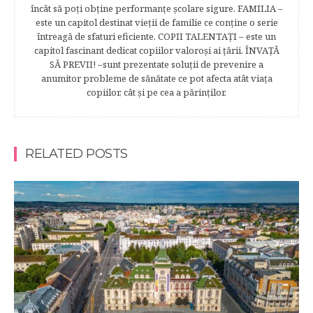
încât să poţi obţine performanţe şcolare sigure. FAMILIA –
este un capitol destinat vieţii de familie ce conţine o serie
întreagă de sfaturi eficiente. COPII TALENTAŢI – este un
capitol fascinant dedicat copiilor valoroși ai țării. ÎNVAŢĂ
SĂ PREVII! –sunt prezentate soluţii de prevenire a
anumitor probleme de sănătate ce pot afecta atât viaţa
copiilor, cât şi pe cea a părinţilor.
RELATED POSTS