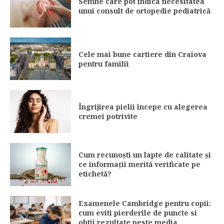
Semne care pot indica necesitatea
unui consult de ortopedie pediatrică
Cele mai bune cartiere din Craiova
pentru familii
Îngrijirea pielii începe cu alegerea
cremei potrivite
Cum recunoști un lapte de calitate și
ce informații merită verificate pe
etichetă?
Examenele Cambridge pentru copii:
cum eviti pierderile de puncte si
obtii rezultate peste media