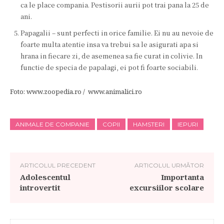
ca le place compania. Pestisorii aurii pot trai pana la 25 de
ani.
Papagalii – sunt perfecti in orice familie. Ei nu au nevoie de
foarte multa atentie insa va trebui sa le asigurati apa si
hrana in fiecare zi, de asemenea sa fie curat in colivie. In
functie de specia de papalagi, ei pot fi foarte sociabili.
Foto: www.zoopedia.ro / www.animalici.ro
ANIMALE DE COMPANIE
COPII
HAMSTERI
IEPURI
ARTICOLUL PRECEDENT
ARTICOLUL URMĂTOR
Adolescentul
Importanta
introvertit
excursiilor scolare