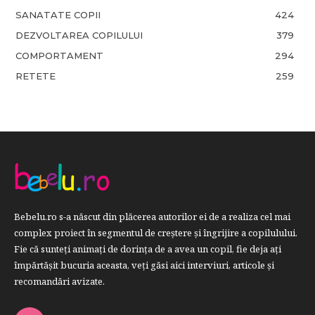
SANATATE COPII
424
DEZVOLTAREA COPILULUI
379
COMPORTAMENT
294
RETETE
259
Bebelu.ro s-a născut din plăcerea autorilor ei de a realiza cel mai
complex proiect în segmentul de creştere şi îngrijire a copilulului.
Fie că sunteţi animaţi de dorinţa de a avea un copil, fie deja aţi
împărtăşit bucuria aceasta, veți găsi aici interviuri, articole şi
recomandări avizate.