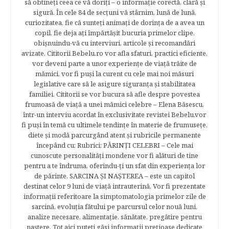
să obtineţi ceea ce vă doriţi – o informaţie corectă, clară şi
sigură. În cele 84 de secțuni vă stârnim, lună de lună,
curiozitatea, fie că sunteţi animaţi de dorinţa de a avea un
copil, fie deja aţi împărtăşit bucuria primelor clipe,
obişnuindu-vă cu interviuri, articole şi recomandări
avizate. Cititorii Bebelu.ro vor afla sfaturi, practici eficiente,
vor deveni parte a unor experienţe de viaţă trăite de
mămici, vor fi puşi la curent cu cele mai noi măsuri
legislative care să le asigure siguranţa şi stabilitatea
familiei. Cititorii se vor bucura să afle despre povestea
frumoasă de viață a unei mămici celebre – Elena Băsescu,
într-un interviu acordat în exclusivitate revistei Bebelu,vor
fi puşi în temă cu ultimele tendinţe în materie de frumuseţe,
diete şi modă parcurgând atent şi rubricile permanente
începând cu: Rubrici: PĂRINŢI CELEBRI – Cele mai
cunoscute personalităţi mondene vor fi alături de tine
pentru a te îndruma, oferindu-ţi un sfat din experienţa lor
de părinte. SARCINA ŞI NAŞTEREA – este un capitol
destinat celor 9 luni de viaţă intrauterină. Vor fi prezentate
informaţii referitoare la simptomatologia primelor zile de
sarcină, evoluţia fătului pe parcursul celor nouă luni,
analize necesare, alimentaţie, sănătate, pregătire pentru
naştere. Tot aici puteti găsi informaţii preţioase dedicate