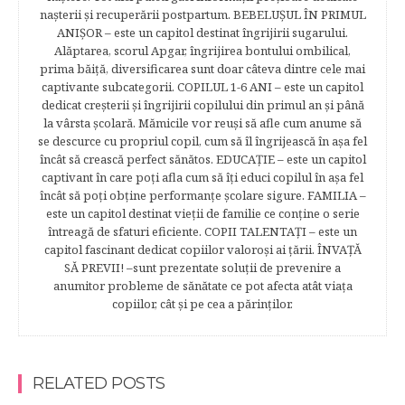
naşterii şi recuperării postpartum. BEBELUŞUL ÎN PRIMUL
ANIŞOR – este un capitol destinat îngrijirii sugarului.
Alăptarea, scorul Apgar, îngrijirea bontului ombilical,
prima băiţă, diversificarea sunt doar câteva dintre cele mai
captivante subcategorii. COPILUL 1-6 ANI – este un capitol
dedicat creşterii şi îngrijirii copilului din primul an şi până
la vârsta şcolară. Mămicile vor reuşi să afle cum anume să
se descurce cu propriul copil, cum să îl îngrijească în aşa fel
încât să crească perfect sănătos. EDUCAŢIE – este un capitol
captivant în care poţi afla cum să îţi educi copilul în aşa fel
încât să poţi obţine performanţe şcolare sigure. FAMILIA –
este un capitol destinat vieţii de familie ce conţine o serie
întreagă de sfaturi eficiente. COPII TALENTAŢI – este un
capitol fascinant dedicat copiilor valoroși ai țării. ÎNVAŢĂ
SĂ PREVII! –sunt prezentate soluţii de prevenire a
anumitor probleme de sănătate ce pot afecta atât viaţa
copiilor, cât şi pe cea a părinţilor.
RELATED POSTS