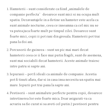
Hamsterii – sunt considerate ca fiind „animalele de
companie perfecta” deoarece sunt mici si nu ocupa mult
spatiu. Dezavantajele in a detine un hamster este acela ca
sunt animale nocturne, ceea ce inseamna ca cel mic nu se
va putea juca foarte mult pe timpul zilei. Deoarece sunt
foarte mici, copii ii pot rani din gresala. Hamsterii pot trai
pana la doi ani.
Porcusorii de guineea – sunt un pic mai mari decat
hamsterii ceea ce ii face mai putin fragili, sunt de asemena,
sunt mai sociabili decat hamsterii. Aceste animale traiesc
intre patru si sapte ani.
Iepurasii – pot fi ideali ca animale de companie. Acestia
pot fi tinuti afara, dar si in casa insa necesita un spatiu mai
mare. Iepurii pot trai pana la sapte ani.
Pestisorii – sunt animalute perfecte pentru copii, deoarece
intretinerea lor este foarte mica. Doar asigurati-va ca
acvariu sa fie curat si sa aveti cel putin 2 pestisori pentru