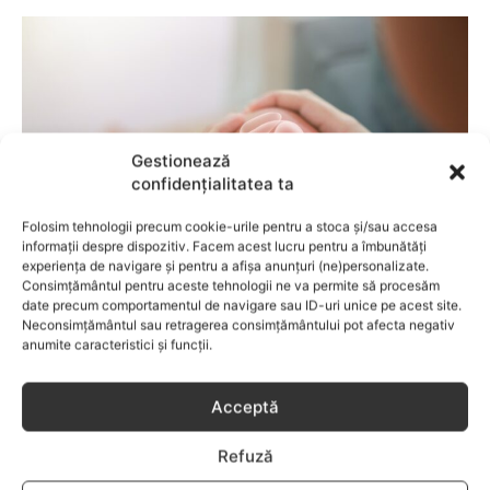
Gestionează
confidențialitatea ta
Folosim tehnologii precum cookie-urile pentru a stoca și/sau accesa
informații despre dispozitiv. Facem acest lucru pentru a îmbunătăți
experiența de navigare și pentru a afișa anunțuri (ne)personalizate.
Consimțământul pentru aceste tehnologii ne va permite să procesăm
COPII
date precum comportamentul de navigare sau ID-uri unice pe acest site.
Neconsimțământul sau retragerea consimțământului pot afecta negativ
Semne care pot indica necesitatea unui
anumite caracteristici și funcții.
consult de ortopedie pediatrică
Acceptă
Refuză