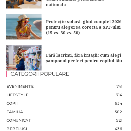
nationala
Protecție solară: ghid complet 2026
pentru alegerea corectă a SPF-ului
(15 vs. 30 vs. 50)
Fără lacrimi, fără iritații: cum alegi
șamponul perfect pentru copilul tău
CATEGORII POPULARE
EVENIMENTE
741
LIFESTYLE
714
COPII
634
FAMILIA
582
COMUNICAT
521
BEBELUSI
436