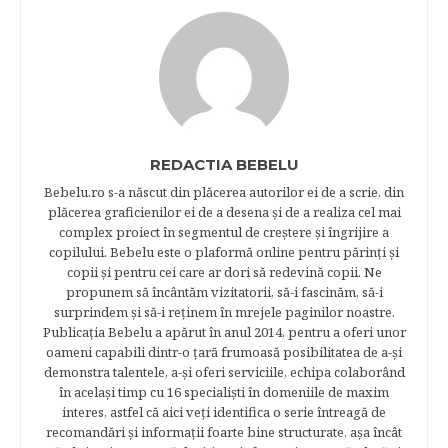
REDACTIA BEBELU
Bebelu.ro s-a născut din plăcerea autorilor ei de a scrie, din
plăcerea graficienilor ei de a desena şi de a realiza cel mai
complex proiect în segmentul de creştere şi îngrijire a
copilului. Bebelu este o plaformă online pentru părinţi şi
copii şi pentru cei care ar dori să redevină copii. Ne
propunem să încântăm vizitatorii, să-i fascinăm, să-i
surprindem şi să-i reţinem în mrejele paginilor noastre.​
Publicația Bebelu a apărut în anul 2014, pentru a oferi unor
oameni capabili dintr-o ţară frumoasă posibilitatea de a-şi
demonstra talentele, a-şi oferi serviciile, echipa colaborând
în acelaşi timp cu 16 specialişti în domeniile de maxim
interes, astfel că aici veţi identifica o serie întreagă de
recomandări şi informaţii foarte bine structurate, aşa încât