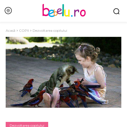
Acasă
COPII
Dezvoltarea copilului
Dezvoltarea copilului