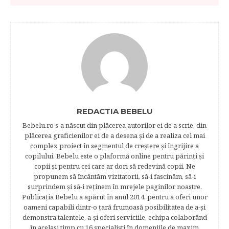
REDACTIA BEBELU
Bebelu.ro s-a născut din plăcerea autorilor ei de a scrie, din
plăcerea graficienilor ei de a desena şi de a realiza cel mai
complex proiect în segmentul de creştere şi îngrijire a
copilului. Bebelu este o plaformă online pentru părinţi şi
copii şi pentru cei care ar dori să redevină copii. Ne
propunem să încântăm vizitatorii, să-i fascinăm, să-i
surprindem şi să-i reţinem în mrejele paginilor noastre.​
Publicația Bebelu a apărut în anul 2014, pentru a oferi unor
oameni capabili dintr-o ţară frumoasă posibilitatea de a-şi
demonstra talentele, a-şi oferi serviciile, echipa colaborând
în acelaşi timp cu 16 specialişti în domeniile de maxim