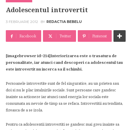
Adolescentul introvertit
3 FEBRUARIE 2012
BY
REDACTIA BEBELU
Facebook
Twitter
Pinterest
[imagebrowser id=214]Interiorizarea este o trasatura de
personalitate, iar atunci cand descoperi ca adolescentul tau
este introvertit nu incerca sa il schimbi.
Persoanele introvertite sunt de fel singuratice, au un prieten sau
doi si nu le plac intalnirile sociale. Sunt persoane care gandesc
inainte sa actioneze iar atunci cand energia lor sociala este
consumata au nevoie de timp sa se refaca. Introvertitii au tendinta,
fireasca de a se izola.
Pentru ca adolescentii introvertiti se gandesc mai greu inainte sa