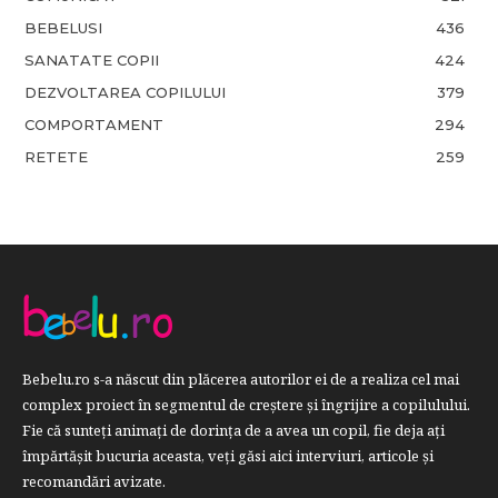
BEBELUSI
436
SANATATE COPII
424
DEZVOLTAREA COPILULUI
379
COMPORTAMENT
294
RETETE
259
Bebelu.ro s-a născut din plăcerea autorilor ei de a realiza cel mai
complex proiect în segmentul de creştere şi îngrijire a copilulului.
Fie că sunteţi animaţi de dorinţa de a avea un copil, fie deja aţi
împărtăşit bucuria aceasta, veți găsi aici interviuri, articole şi
recomandări avizate.