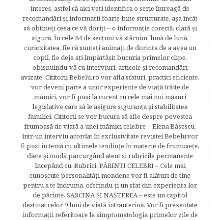
interes, astfel că aici veţi identifica o serie întreagă de
recomandări şi informaţii foarte bine structurate, aşa încât
să obtineţi ceea ce vă doriţi – o informaţie corectă, clară şi
sigură. În cele 84 de secțuni vă stârnim, lună de lună,
curiozitatea, fie că sunteţi animaţi de dorinţa de a avea un
copil, fie deja aţi împărtăşit bucuria primelor clipe,
obişnuindu-vă cu interviuri, articole şi recomandări
avizate. Cititorii Bebelu.ro vor afla sfaturi, practici eficiente,
vor deveni parte a unor experienţe de viaţă trăite de
mămici, vor fi puşi la curent cu cele mai noi măsuri
legislative care să le asigure siguranţa şi stabilitatea
familiei. Cititorii se vor bucura să afle despre povestea
frumoasă de viață a unei mămici celebre – Elena Băsescu,
într-un interviu acordat în exclusivitate revistei Bebelu,vor
fi puşi în temă cu ultimele tendinţe în materie de frumuseţe,
diete şi modă parcurgând atent şi rubricile permanente
începând cu: Rubrici: PĂRINŢI CELEBRI – Cele mai
cunoscute personalităţi mondene vor fi alături de tine
pentru a te îndruma, oferindu-ţi un sfat din experienţa lor
de părinte. SARCINA ŞI NAŞTEREA – este un capitol
destinat celor 9 luni de viaţă intrauterină. Vor fi prezentate
informaţii referitoare la simptomatologia primelor zile de