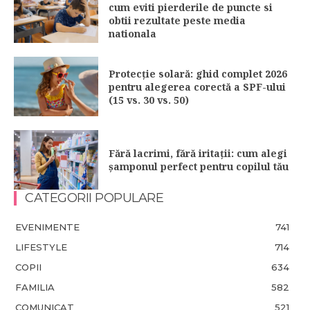
cum eviti pierderile de puncte si
obtii rezultate peste media
nationala
Protecție solară: ghid complet 2026
pentru alegerea corectă a SPF-ului
(15 vs. 30 vs. 50)
Fără lacrimi, fără iritații: cum alegi
șamponul perfect pentru copilul tău
CATEGORII POPULARE
EVENIMENTE
741
LIFESTYLE
714
COPII
634
FAMILIA
582
COMUNICAT
521