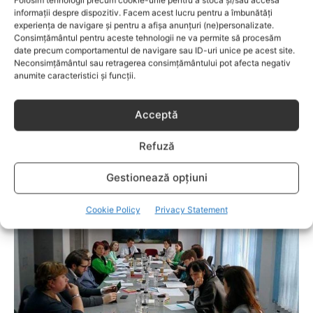
informații despre dispozitiv. Facem acest lucru pentru a îmbunătăți
experiența de navigare și pentru a afișa anunțuri (ne)personalizate.
Consimțământul pentru aceste tehnologii ne va permite să procesăm
date precum comportamentul de navigare sau ID-uri unice pe acest site.
Neconsimțământul sau retragerea consimțământului pot afecta negativ
anumite caracteristici și funcții.
Acceptă
Refuză
DEZVOLTARE
NOUA GAMĂ EXPRESS BEAUTY MĂȘTI &
Gestionează opțiuni
EXFOLIANTE
Cookie Policy
Privacy Statement