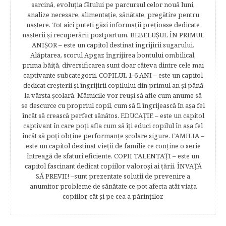
sarcină, evoluţia fătului pe parcursul celor nouă luni,
analize necesare, alimentaţie, sănătate, pregătire pentru
naştere. Tot aici puteti găsi informaţii preţioase dedicate
naşterii şi recuperării postpartum. BEBELUŞUL ÎN PRIMUL
ANIŞOR – este un capitol destinat îngrijirii sugarului.
Alăptarea, scorul Apgar, îngrijirea bontului ombilical,
prima băiţă, diversificarea sunt doar câteva dintre cele mai
captivante subcategorii. COPILUL 1-6 ANI – este un capitol
dedicat creşterii şi îngrijirii copilului din primul an şi până
la vârsta şcolară. Mămicile vor reuşi să afle cum anume să
se descurce cu propriul copil, cum să îl îngrijească în aşa fel
încât să crească perfect sănătos. EDUCAŢIE – este un capitol
captivant în care poţi afla cum să îţi educi copilul în aşa fel
încât să poţi obţine performanţe şcolare sigure. FAMILIA –
este un capitol destinat vieţii de familie ce conţine o serie
întreagă de sfaturi eficiente. COPII TALENTAŢI – este un
capitol fascinant dedicat copiilor valoroși ai țării. ÎNVAŢĂ
SĂ PREVII! –sunt prezentate soluţii de prevenire a
anumitor probleme de sănătate ce pot afecta atât viaţa
copiilor, cât şi pe cea a părinţilor.