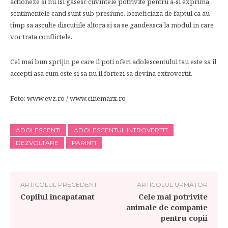
actioneze si nu isi gasesc cuvintele potrivite pentru a-si exprima
sentimentele cand sunt sub presiune, beneficiaza de faptul ca au
timp sa asculte discutiile altora si sa se gandeasca la modul in care
vor trata conflictele.
Cel mai bun sprijin pe care il poti oferi adolescentului tau este sa il
accepti asa cum este si sa nu il fortezi sa devina extrovertit.
Foto: www.evz.ro / www.cinemarx.ro
ADOLESCENTI
ADOLESCENTUL INTROVERTIT
DEZVOLTARE
PARINTI
ARTICOLUL PRECEDENT
ARTICOLUL URMĂTOR
Copilul incapatanat
Cele mai potrivite
animale de companie
pentru copii