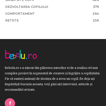
DEZVOLTAREA COPILULUI
379
COMPORTAMENT
294
RETETE
259
Bebelu.ro s-a născut din plăcerea autorilor ei de a realiza cel mai
complex proiect în segmentul de creştere şi îngrijire a copilulului.
Fie că sunteţi animaţi de dorinţa de a avea un copil, fie deja aţi
împărtăşit bucuria aceasta, veți găsi aici interviuri, articole şi
recomandări avizate.