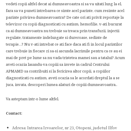
vedeti copii altfel decat ai dumneavoastra si sa va uitati lung la el,
fara sa va puneti intrebarea ce simte acel parinte, cum resimte acel
parinte privirea dumneavoastra? De cate ori ati privit reportaje la
televizor cu copii diagnosticati cu autism, hemofilie, v-ati bucurat
ca ai dumneavoastra nu trebuie sa treaca prin transfuzii, injectii
regulate, tratamente indelungate si dureroase, sedinte de
terapie…? Nu v-ati intrebat ce ati face daca ati fi in locul parintilor
care trebuie in fiecare zi sa-si ascunda lacrimile pentru ca ce au ei
mai de pret pe lume sa nu vada tristetea mamei sau a tatalui? Acum
aveti ocazia lasandu-va copiii sa invete in cadrul Centrului
APMAMD sa contribuiti si la fericirea altor copii, a copiilor
diagnosticati cu autism, aveti ocazia sa le acordati dreptul la a se
juca, invata, descoperi lumea alaturi de copiii dumneavoastra..
Va asteptam intr-o lume altfel.
Contact:
Adresa: Intrarea Izvoarelor, nr 23, Otopeni, judetul Ilfov