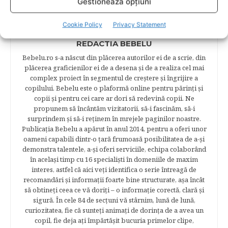
Gestionează opțiuni
Cookie Policy
Privacy Statement
REDACTIA BEBELU
Bebelu.ro s-a născut din plăcerea autorilor ei de a scrie, din
plăcerea graficienilor ei de a desena şi de a realiza cel mai
complex proiect în segmentul de creştere şi îngrijire a
copilului. Bebelu este o plaformă online pentru părinţi şi
copii şi pentru cei care ar dori să redevină copii. Ne
propunem să încântăm vizitatorii, să-i fascinăm, să-i
surprindem şi să-i reţinem în mrejele paginilor noastre.​
Publicația Bebelu a apărut în anul 2014, pentru a oferi unor
oameni capabili dintr-o ţară frumoasă posibilitatea de a-şi
demonstra talentele, a-şi oferi serviciile, echipa colaborând
în acelaşi timp cu 16 specialişti în domeniile de maxim
interes, astfel că aici veţi identifica o serie întreagă de
recomandări şi informaţii foarte bine structurate, aşa încât
să obtineţi ceea ce vă doriţi – o informaţie corectă, clară şi
sigură. În cele 84 de secțuni vă stârnim, lună de lună,
curiozitatea, fie că sunteţi animaţi de dorinţa de a avea un
copil, fie deja aţi împărtăşit bucuria primelor clipe,