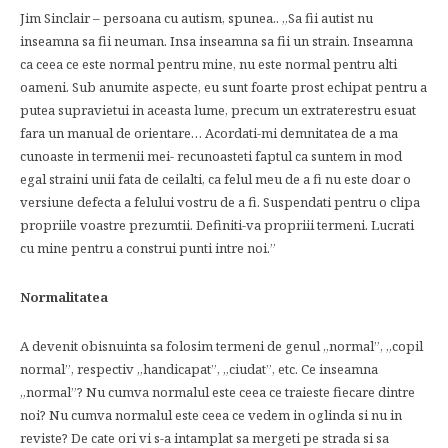
Jim Sinclair – persoana cu autism, spunea.. „Sa fii autist nu
inseamna sa fii neuman. Insa inseamna sa fii un strain. Inseamna
ca ceea ce este normal pentru mine, nu este normal pentru alti
oameni. Sub anumite aspecte, eu sunt foarte prost echipat pentru a
putea supravietui in aceasta lume, precum un extraterestru esuat
fara un manual de orientare… Acordati-mi demnitatea de a ma
cunoaste in termenii mei- recunoasteti faptul ca suntem in mod
egal straini unii fata de ceilalti, ca felul meu de a fi nu este doar o
versiune defecta a felului vostru de a fi. Suspendati pentru o clipa
propriile voastre prezumtii. Definiti-va propriii termeni. Lucrati
cu mine pentru a construi punti intre noi.”
Normalitatea
A devenit obisnuinta sa folosim termeni de genul „normal”, „copil
normal”, respectiv „handicapat”, „ciudat”, etc. Ce inseamna
„normal”? Nu cumva normalul este ceea ce traieste fiecare dintre
noi? Nu cumva normalul este ceea ce vedem in oglinda si nu in
reviste? De cate ori vi s-a intamplat sa mergeti pe strada si sa