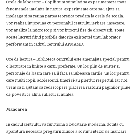
Orele de laborator – Copiii sunt stimulati sa experimenteze toate
fenomenele intalnite in natura, experimente care sa-i ajute sa
inteleaga si sa retina partea teoretica predata la orele de scoala.
Vor realiza impreuna cu personalul centrului ierbare, insectare,
vor analiza la microscop si vor intocmi fise de observatii. Toate
aceste lucruri fiind posibile datorita existentei unui laborator
performant in cadrul Centrului APMAMD.
Ore de lectura – Biblioteca centrului este amenajata special pentru
o lecturare in liniste a cartii preferate. Un loc plin de mister si
personaje de basm care sa ii faca sa iubeasca cartile, un loc pentru
care multi copii, adolescenti, tineri si-au pierdut respectul, iar noi
vrem sa ii ajutam sa redescopere placerea rasfoirii paginilor pline
de povesti ce alina sufletul si mintea.
Mancarea
In cadrul centrului va functiona o bucatarie moderna, dotata cu
aparatura necesara pregatirii zilnice a sortimentelor de mancare