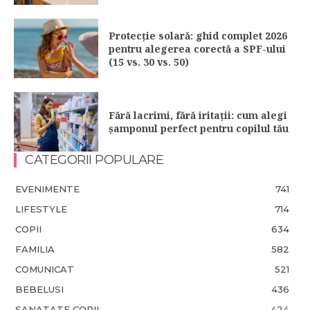
Protecție solară: ghid complet 2026
pentru alegerea corectă a SPF-ului
(15 vs. 30 vs. 50)
Fără lacrimi, fără iritații: cum alegi
șamponul perfect pentru copilul tău
CATEGORII POPULARE
EVENIMENTE
741
LIFESTYLE
714
COPII
634
FAMILIA
582
COMUNICAT
521
BEBELUSI
436
SANATATE COPII
424