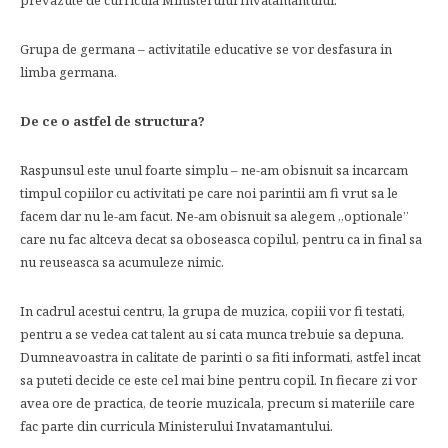
prevazute de curricula Ministerului Invatamantului.
Grupa de germana – activitatile educative se vor desfasura in
limba germana.
De ce o astfel de structura?
Raspunsul este unul foarte simplu – ne-am obisnuit sa incarcam
timpul copiilor cu activitati pe care noi parintii am fi vrut sa le
facem dar nu le-am facut. Ne-am obisnuit sa alegem „optionale”
care nu fac altceva decat sa oboseasca copilul, pentru ca in final sa
nu reuseasca sa acumuleze nimic.
In cadrul acestui centru, la grupa de muzica, copiii vor fi testati,
pentru a se vedea cat talent au si cata munca trebuie sa depuna.
Dumneavoastra in calitate de parinti o sa fiti informati, astfel incat
sa puteti decide ce este cel mai bine pentru copil. In fiecare zi vor
avea ore de practica, de teorie muzicala, precum si materiile care
fac parte din curricula Ministerului Invatamantului.