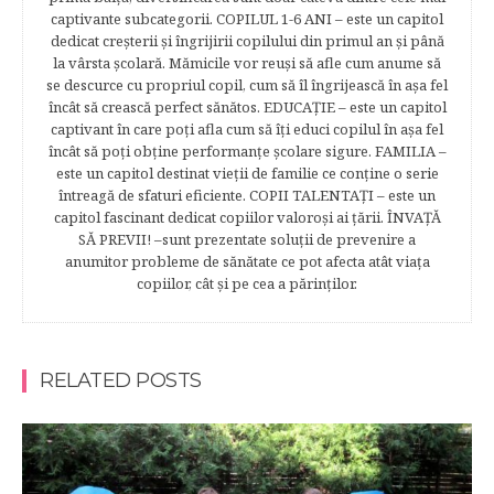
captivante subcategorii. COPILUL 1-6 ANI – este un capitol
dedicat creşterii şi îngrijirii copilului din primul an şi până
la vârsta şcolară. Mămicile vor reuşi să afle cum anume să
se descurce cu propriul copil, cum să îl îngrijească în aşa fel
încât să crească perfect sănătos. EDUCAŢIE – este un capitol
captivant în care poţi afla cum să îţi educi copilul în aşa fel
încât să poţi obţine performanţe şcolare sigure. FAMILIA –
este un capitol destinat vieţii de familie ce conţine o serie
întreagă de sfaturi eficiente. COPII TALENTAŢI – este un
capitol fascinant dedicat copiilor valoroși ai țării. ÎNVAŢĂ
SĂ PREVII! –sunt prezentate soluţii de prevenire a
anumitor probleme de sănătate ce pot afecta atât viaţa
copiilor, cât şi pe cea a părinţilor.
RELATED POSTS