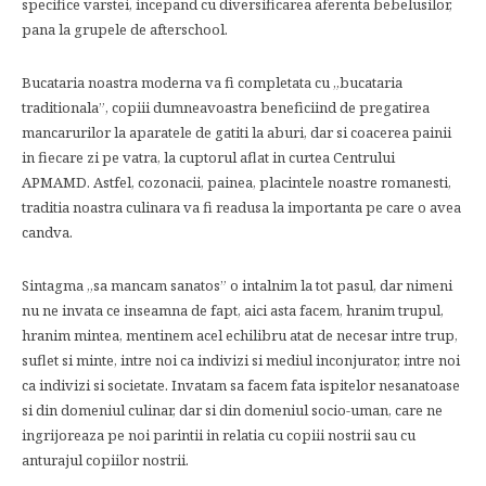
specifice varstei, incepand cu diversificarea aferenta bebelusilor,
pana la grupele de afterschool.
Bucataria noastra moderna va fi completata cu „bucataria
traditionala”, copiii dumneavoastra beneficiind de pregatirea
mancarurilor la aparatele de gatiti la aburi, dar si coacerea painii
in fiecare zi pe vatra, la cuptorul aflat in curtea Centrului
APMAMD. Astfel, cozonacii, painea, placintele noastre romanesti,
traditia noastra culinara va fi readusa la importanta pe care o avea
candva.
Sintagma „sa mancam sanatos” o intalnim la tot pasul, dar nimeni
nu ne invata ce inseamna de fapt, aici asta facem, hranim trupul,
hranim mintea, mentinem acel echilibru atat de necesar intre trup,
suflet si minte, intre noi ca indivizi si mediul inconjurator, intre noi
ca indivizi si societate. Invatam sa facem fata ispitelor nesanatoase
si din domeniul culinar, dar si din domeniul socio-uman, care ne
ingrijoreaza pe noi parintii in relatia cu copiii nostrii sau cu
anturajul copiilor nostrii.