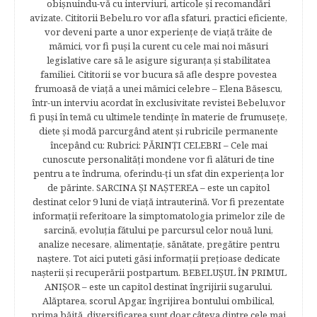
obişnuindu-vă cu interviuri, articole şi recomandări
avizate. Cititorii Bebelu.ro vor afla sfaturi, practici eficiente,
vor deveni parte a unor experienţe de viaţă trăite de
mămici, vor fi puşi la curent cu cele mai noi măsuri
legislative care să le asigure siguranţa şi stabilitatea
familiei. Cititorii se vor bucura să afle despre povestea
frumoasă de viață a unei mămici celebre – Elena Băsescu,
într-un interviu acordat în exclusivitate revistei Bebelu,vor
fi puşi în temă cu ultimele tendinţe în materie de frumuseţe,
diete şi modă parcurgând atent şi rubricile permanente
începând cu: Rubrici: PĂRINŢI CELEBRI – Cele mai
cunoscute personalităţi mondene vor fi alături de tine
pentru a te îndruma, oferindu-ţi un sfat din experienţa lor
de părinte. SARCINA ŞI NAŞTEREA – este un capitol
destinat celor 9 luni de viaţă intrauterină. Vor fi prezentate
informaţii referitoare la simptomatologia primelor zile de
sarcină, evoluţia fătului pe parcursul celor nouă luni,
analize necesare, alimentaţie, sănătate, pregătire pentru
naştere. Tot aici puteti găsi informaţii preţioase dedicate
naşterii şi recuperării postpartum. BEBELUŞUL ÎN PRIMUL
ANIŞOR – este un capitol destinat îngrijirii sugarului.
Alăptarea, scorul Apgar, îngrijirea bontului ombilical,
prima băiţă, diversificarea sunt doar câteva dintre cele mai