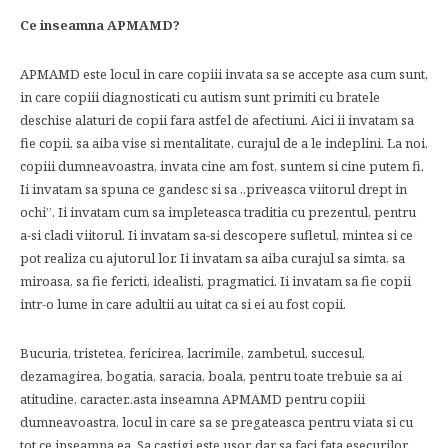
Ce inseamna APMAMD?
APMAMD este locul in care copiii invata sa se accepte asa cum sunt,
in care copiii diagnosticati cu autism sunt primiti cu bratele
deschise alaturi de copii fara astfel de afectiuni. Aici ii invatam sa
fie copii, sa aiba vise si mentalitate, curajul de a le indeplini. La noi,
copiii dumneavoastra, invata cine am fost, suntem si cine putem fi.
Ii invatam sa spuna ce gandesc si sa „priveasca viitorul drept in
ochi”. Ii invatam cum sa impleteasca traditia cu prezentul, pentru
a-si cladi viitorul. Ii invatam sa-si descopere sufletul, mintea si ce
pot realiza cu ajutorul lor. Ii invatam sa aiba curajul sa simta, sa
miroasa, sa fie fericti, idealisti, pragmatici. Ii invatam sa fie copii
intr-o lume in care adultii au uitat ca si ei au fost copii.
Bucuria, tristetea, fericirea, lacrimile, zambetul, succesul,
dezamagirea, bogatia, saracia, boala, pentru toate trebuie sa ai
atitudine, caracter..asta inseamna APMAMD pentru copiii
dumneavoastra, locul in care sa se pregateasca pentru viata si cu
tot ce inseamna ea. Sa castigi este usor, dar sa faci fata esecurilor