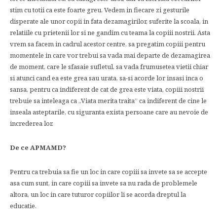
stim cu totii ca este foarte greu. Vedem in fiecare zi gesturile
disperate ale unor copii in fata dezamagirilor, suferite la scoala, in
relatiile cu prietenii lor si ne gandim cu teama la copiii nostrii. Asta
vrem sa facem in cadrul acestor centre, sa pregatim copiii pentru
momentele in care vor trebui sa vada mai departe de dezamagirea
de moment, care le sfasaie sufletul, sa vada frumusetea vietii chiar
si atunci cand ea este grea sau urata, sa-si acorde lor insasi inca o
sansa, pentru ca indiferent de cat de grea este viata, copiii nostrii
trebuie sa inteleaga ca „Viata merita traita” ca indiferent de cine le
inseala asteptarile, cu siguranta exista persoane care au nevoie de
increderea lor.
De ce APMAMD?
Pentru ca trebuia sa fie un loc in care copiii sa invete sa se accepte
asa cum sunt, in care copiii sa invete sa nu rada de problemele
altora, un loc in care tuturor copiilor li se acorda dreptul la
educatie.