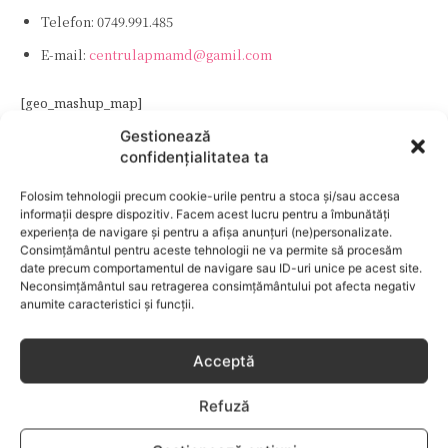
Telefon: 0749.991.485
E-mail:
centrulapmamd@gamil.com
[geo_mashup_map]
Gestionează
confidențialitatea ta
BUCURESTI
CENTRUL EDUCATIONAL APMAMD
GRADINITA
Folosim tehnologii precum cookie-urile pentru a stoca și/sau accesa
informații despre dispozitiv. Facem acest lucru pentru a îmbunătăți
experiența de navigare și pentru a afișa anunțuri (ne)personalizate.
Consimțământul pentru aceste tehnologii ne va permite să procesăm
date precum comportamentul de navigare sau ID-uri unice pe acest site.
ARTICOLUL PRECEDENT
ARTICOLUL URMĂTOR
Neconsimțământul sau retragerea consimțământului pot afecta negativ
Cresa Childrens Planet
Gradinita Pitiricky
anumite caracteristici și funcții.
Acceptă
Refuză